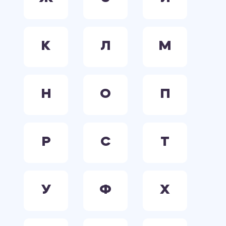
К
Л
М
Н
О
П
Р
С
Т
У
Ф
Х