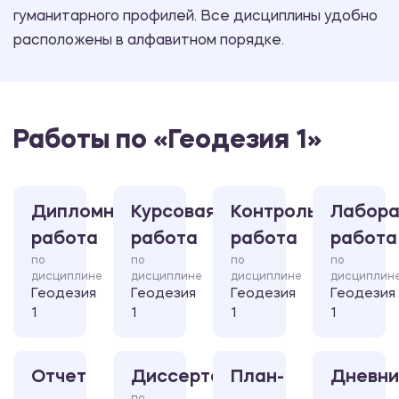
гуманитарного профилей. Все дисциплины удобно
расположены в алфавитном порядке.
Работы по «Геодезия 1»
Дипломная
Курсовая
Контрольная
Лабора
работа
работа
работа
работа
по
по
по
по
дисциплине
дисциплине
дисциплине
дисциплин
Геодезия
Геодезия
Геодезия
Геодезия
1
1
1
1
Отчет
Диссертация
План-
Дневни