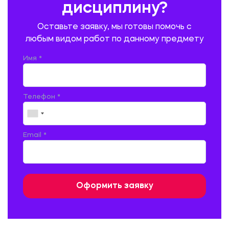
дисциплину?
ПРОМЫШЛЕННОЕ И ГРАЖДАНСКОЕ СТРОИТЕЛЬСТВО
Оставьте заявку, мы готовы помочь с
ПСИХОЛОГИЯ
РЕВИЗИЯ И АУДИТ
РЕЖУЩИЙ ИНСТРУМЕНТ
любым видом работ по данному предмету
РУССКАЯ ЛИТЕРАТУРА
РУССКИЙ ЯЗЫК
Имя *
СЕЛЬСКОЕ ХОЗЯЙСТВО
СЕЛЬСКОХОЗЯЙСТВЕННАЯ ТЕХНИКА
СОЦИАЛЬНО-ГУМАНИТАРНЫЕ НАУКИ
СТАРОСЛАВЯНСКИЙ ЯЗЫК
Телефон *
СТРОИТЕЛЬСТВО АВТОМОБИЛЬНЫХ ДОРОГ
СТРОИТЕЛЬСТВО ЖЕЛЕЗНЫХ ДОРОГ
ТАМОЖЕННОЕ ДЕЛО
Email *
ТЕПЛОЭНЕРГЕТИКА
ТЕХНОЛОГИЯ ДЕРЕВООБРАБАТЫВАЮЩИХ ПРОИЗВОДСТВ
ТЕХНОЛОГИЯ ЛИТЕЙНОГО ПРОИЗВОДСТВА
ТЕХНОЛОГИЯ МАШИНОСТРОЕНИЯ
ТЕХНОЛОГИЯ ШВЕЙНОГО ПРОИЗВОДСТВА