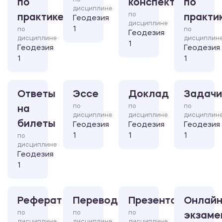
по
по
конспект
по
дисциплине
по
практике
практи
Геодезия
дисциплине
1
по
по
Геодезия
дисциплине
дисциплин
1
Геодезия
Геодезия
1
1
Ответы
Эссе
Доклад
Задачи
по
по
по
на
дисциплине
дисциплине
дисциплин
билеты
Геодезия
Геодезия
Геодезия
1
1
1
по
дисциплине
Геодезия
1
Реферат
Перевод
Презентация
Онлайн
по
по
по
экзаме