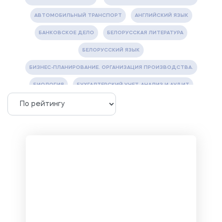
АВТОМОБИЛЬНЫЙ ТРАНСПОРТ
АНГЛИЙСКИЙ ЯЗЫК
БАНКОВСКОЕ ДЕЛО
БЕЛОРУССКАЯ ЛИТЕРАТУРА
БЕЛОРУССКИЙ ЯЗЫК
БИЗНЕС-ПЛАНИРОВАНИЕ. ОРГАНИЗАЦИЯ ПРОИЗВОДСТВА.
БИОЛОГИЯ
БУХГАЛТЕРСКИЙ УЧЕТ, АНАЛИЗ И АУДИТ
ВЕТЕРИНАРИЯ
ВОДОСНАБЖЕНИЕ И ВОДООТВЕДЕНИЕ
ГАЗОВАЯ И НЕФТЯНАЯ ПРОМЫШЛЕННОСТЬ
ГЕОГРАФИЯ
ГЕОЛОГИЯ И ГЕОДЕЗИЯ
ГИДРАВЛИКА
ГОСТИНИЧНЫЙ СЕРВИС. ТУРИЗМ.
ДОКУМЕНТОВЕДЕНИЕ
ЖЕЛЕЗНОДОРОЖНЫЙ ТРАНСПОРТ
ЖУРНАЛИСТИКА
ЗЕМЛЕУСТРОЙСТВО, КАДАСТР И МОНИТОРИНГ ЗЕМЕЛЬ
ИНФОРМАТИКА И ПРОГРАММИРОВАНИЕ
ИСПАНСКИЙ ЯЗЫК