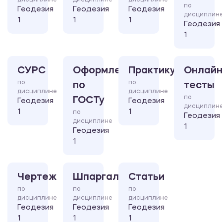
дисциплине
дисциплине
дисциплине
по
Геодезия
Геодезия
Геодезия
дисциплин
1
1
1
Геодезия
1
СУРС
Оформление
Практикум
Онлайн
по
по
по
тесты
дисциплине
дисциплине
по
ГОСТу
Геодезия
Геодезия
дисциплин
1
1
по
Геодезия
дисциплине
1
Геодезия
1
Чертеж
Шпаргалка
Статьи
по
по
по
дисциплине
дисциплине
дисциплине
Геодезия
Геодезия
Геодезия
1
1
1