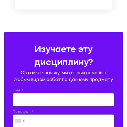
НЕМЕЦКИЙ ЯЗЫК
ОХРАНА ТРУДА И БЕЗОПАСНОСТЬ ЖИЗНЕДЕЯТЕЛЬНОСТИ
ПЕДАГОГИКА
ПОЛЬСКИЙ ЯЗЫК
ПОЧТОВАЯ СВЯЗЬ
ПРАВОВЕДЕНИЕ
ПРЕДУПРЕЖДЕНИЕ И ЛИКВИДАЦИЯ ЧРЕЗВЫЧАЙНЫХ СИТУАЦИЙ
Изучаете эту
ПРОИЗВОДСТВО ПРОДУКЦИИ И ОРГАНИЗАЦИЯ ОБЩЕСТВЕННОГО
ПИТАНИЯ
дисциплину?
ПРОМЫШЛЕННОЕ И ГРАЖДАНСКОЕ СТРОИТЕЛЬСТВО
Оставьте заявку, мы готовы помочь с
ПСИХОЛОГИЯ
РЕВИЗИЯ И АУДИТ
РЕЖУЩИЙ ИНСТРУМЕНТ
любым видом работ по данному предмету
РУССКАЯ ЛИТЕРАТУРА
РУССКИЙ ЯЗЫК
Имя *
СЕЛЬСКОЕ ХОЗЯЙСТВО
СЕЛЬСКОХОЗЯЙСТВЕННАЯ ТЕХНИКА
СОЦИАЛЬНО-ГУМАНИТАРНЫЕ НАУКИ
СТАРОСЛАВЯНСКИЙ ЯЗЫК
Телефон *
СТРОИТЕЛЬСТВО АВТОМОБИЛЬНЫХ ДОРОГ
СТРОИТЕЛЬСТВО ЖЕЛЕЗНЫХ ДОРОГ
ТАМОЖЕННОЕ ДЕЛО