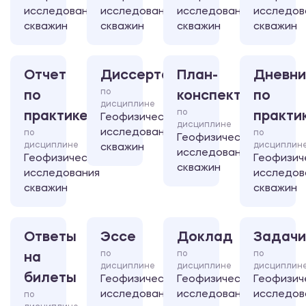
исследования
исследования
исследования
исследов
скважин
скважин
скважин
скважин
Отчет
Диссертация
План-
Дневни
по
по
конспект
по
дисциплине
по
практике
практи
Геофизические
дисциплине
исследования
по
по
Геофизические
дисциплине
дисциплин
скважин
исследования
Геофизические
Геофизич
скважин
исследования
исследов
скважин
скважин
Ответы
Эссе
Доклад
Задачи
по
по
по
на
дисциплине
дисциплине
дисциплин
билеты
Геофизические
Геофизические
Геофизич
исследования
исследования
исследов
по