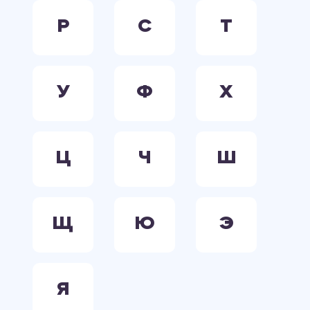
Р
С
Т
У
Ф
Х
Ц
Ч
Ш
Щ
Ю
Э
Я