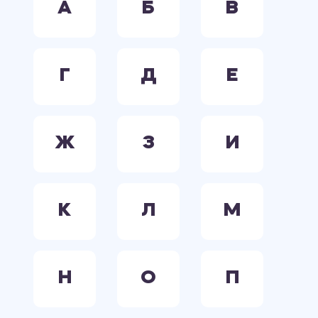
А
Б
В
Г
Д
Е
Ж
З
И
К
Л
М
Н
О
П