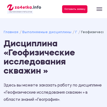
Данные, необходимые для качественного выполнения заказа
Оставить заявку
- МЫ ПОМОГАЕМ УЧИТЬСЯ ❤️
Главная
Выполняемые дисциплины
Г
Геофизически
Дисциплина
«Геофизические
исследования
скважин »
Здесь вы можете заказать работу по дисциплине
«Геофизические исследования скважин » в
области знаний «География».