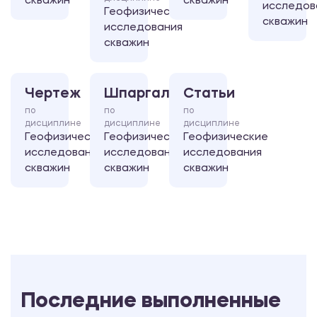
скважин
скважин
исследов
Геофизические
скважин
исследования
скважин
Чертеж
Шпаргалка
Статьи
по
по
по
дисциплине
дисциплине
дисциплине
Геофизические
Геофизические
Геофизические
исследования
исследования
исследования
скважин
скважин
скважин
Последние выполненные