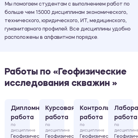
Мы помогаем студентам с выполнением работ по
больше чем 15000 дисциплинам экономического,
технического, юридического, ИТ, медицинского,
гуманитарного профилей. Все дисциплины удобно
расположены в алфавитном порядке.
Работы по «Геофизические
исследования скважин »
Дипломная
Курсовая
Контрольная
Лабора
работа
работа
работа
работа
по
по
по
по
дисциплине
дисциплине
дисциплине
дисциплин
Геофизические
Геофизические
Геофизические
Геофизич