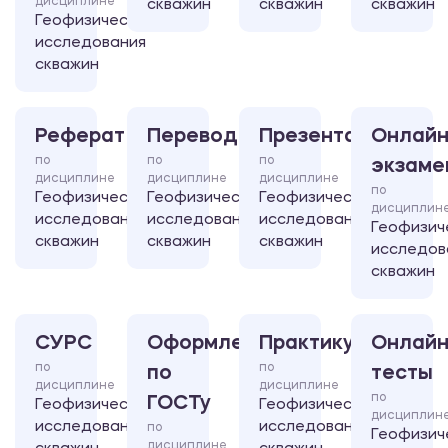
дисциплине
скважин
скважин
скважин
Геофизические
исследования
скважин
Реферат
Перевод
Презентация
Онлайн
по
по
по
экзаме
дисциплине
дисциплине
дисциплине
по
Геофизические
Геофизические
Геофизические
дисциплин
исследования
исследования
исследования
Геофизич
скважин
скважин
скважин
исследов
скважин
СУРС
Оформление
Практикум
Онлайн
по
по
по
тесты
дисциплине
дисциплине
по
ГОСТу
Геофизические
Геофизические
дисциплин
исследования
исследования
по
Геофизич
дисциплине