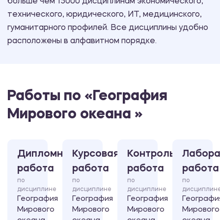
больше чем 15000 дисциплинам экономического,
технического, юридического, ИТ, медицинского,
гуманитарного профилей. Все дисциплины удобно
расположены в алфавитном порядке.
Работы по «География
Мирового океана »
Дипломная
Курсовая
Контрольная
Лабора
работа
работа
работа
работа
по
по
по
по
дисциплине
дисциплине
дисциплине
дисциплин
География
География
География
Географи
Мирового
Мирового
Мирового
Мирового