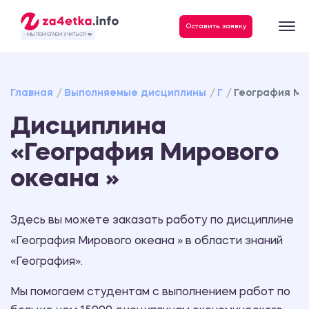
Данные, необходимые для качественного выполнения заказа
Оставить заявку
- МЫ ПОМОГАЕМ УЧИТЬСЯ ❤️
Главная
Выполняемые дисциплины
Г
География Ми
Дисциплина
«География Мирового
океана »
Здесь вы можете заказать работу по дисциплине
«География Мирового океана » в области знаний
«География».
Мы помогаем студентам с выполнением работ по