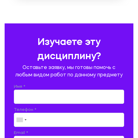
ОХРАНА ТРУДА И БЕЗОПАСНОСТЬ ЖИЗНЕДЕЯТЕЛЬНОСТИ
ПЕДАГОГИКА
ПОЛЬСКИЙ ЯЗЫК
ПОЧТОВАЯ СВЯЗЬ
ПРАВОВЕДЕНИЕ
ПРЕДУПРЕЖДЕНИЕ И ЛИКВИДАЦИЯ ЧРЕЗВЫЧАЙНЫХ СИТУАЦИЙ
Изучаете эту
ПРОИЗВОДСТВО ПРОДУКЦИИ И ОРГАНИЗАЦИЯ ОБЩЕСТВЕННОГО
ПИТАНИЯ
дисциплину?
ПРОМЫШЛЕННОЕ И ГРАЖДАНСКОЕ СТРОИТЕЛЬСТВО
Оставьте заявку, мы готовы помочь с
ПСИХОЛОГИЯ
РЕВИЗИЯ И АУДИТ
РЕЖУЩИЙ ИНСТРУМЕНТ
любым видом работ по данному предмету
РУССКАЯ ЛИТЕРАТУРА
РУССКИЙ ЯЗЫК
Имя *
СЕЛЬСКОЕ ХОЗЯЙСТВО
СЕЛЬСКОХОЗЯЙСТВЕННАЯ ТЕХНИКА
СОЦИАЛЬНО-ГУМАНИТАРНЫЕ НАУКИ
СТАРОСЛАВЯНСКИЙ ЯЗЫК
Телефон *
СТРОИТЕЛЬСТВО АВТОМОБИЛЬНЫХ ДОРОГ
СТРОИТЕЛЬСТВО ЖЕЛЕЗНЫХ ДОРОГ
ТАМОЖЕННОЕ ДЕЛО
Email *
ТЕПЛОЭНЕРГЕТИКА