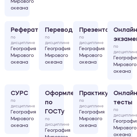
Мирового
океана
Реферат
Перевод
Презентация
Онлайн
по
по
по
экзаме
дисциплине
дисциплине
дисциплине
по
География
География
География
дисциплин
Мирового
Мирового
Мирового
Географи
океана
океана
океана
Мирового
океана
СУРС
Оформление
Практикум
Онлайн
по
по
по
тесты
дисциплине
дисциплине
по
ГОСТу
География
География
дисциплин
Мирового
Мирового
по
Географи
дисциплине
океана
океана
Мирового
География
океана