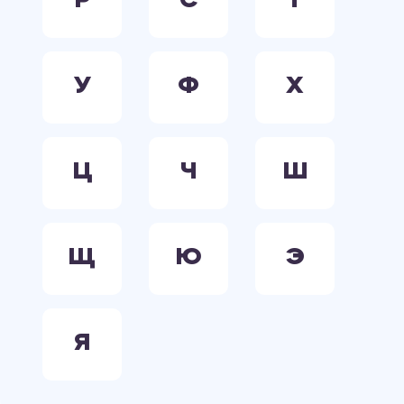
Р
С
Т
У
Ф
Х
Ц
Ч
Ш
Щ
Ю
Э
Я