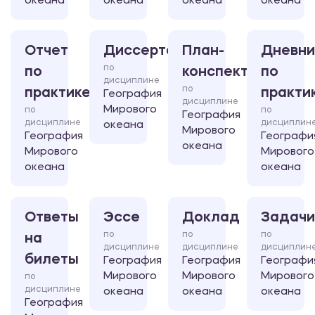
океана
океана
океана
океана
Отчет
Диссертация
План-
Дневни
по
по
конспект
по
дисциплине
по
практике
практи
География
дисциплине
Мирового
по
по
География
дисциплине
дисциплин
океана
Мирового
География
Географи
океана
Мирового
Мирового
океана
океана
Ответы
Эссе
Доклад
Задачи
по
по
по
на
дисциплине
дисциплине
дисциплин
билеты
География
География
Географи
Мирового
Мирового
Мирового
по
дисциплине
океана
океана
океана
География