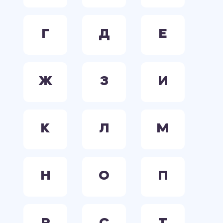
Г
Д
Е
Ж
З
И
К
Л
М
Н
О
П