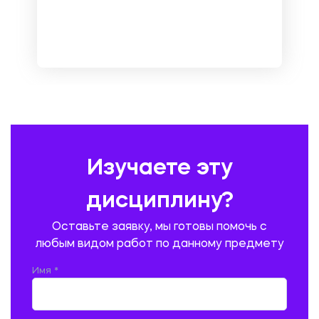
МЕТРОЛОГИЯ И СТАНДАРТИЗАЦИЯ
МЕХАНИКА МАТЕРИАЛОВ
НЕМЕЦКИЙ ЯЗЫК
ОХРАНА ТРУДА И БЕЗОПАСНОСТЬ ЖИЗНЕДЕЯТЕЛЬНОСТИ
ПЕДАГОГИКА
ПОЛЬСКИЙ ЯЗЫК
ПОЧТОВАЯ СВЯЗЬ
ПРАВОВЕДЕНИЕ
ПРЕДУПРЕЖДЕНИЕ И ЛИКВИДАЦИЯ ЧРЕЗВЫЧАЙНЫХ СИТУАЦИЙ
Изучаете эту
ПРОИЗВОДСТВО ПРОДУКЦИИ И ОРГАНИЗАЦИЯ ОБЩЕСТВЕННОГО
ПИТАНИЯ
дисциплину?
ПРОМЫШЛЕННОЕ И ГРАЖДАНСКОЕ СТРОИТЕЛЬСТВО
Оставьте заявку, мы готовы помочь с
ПСИХОЛОГИЯ
РЕВИЗИЯ И АУДИТ
РЕЖУЩИЙ ИНСТРУМЕНТ
любым видом работ по данному предмету
РУССКАЯ ЛИТЕРАТУРА
РУССКИЙ ЯЗЫК
Имя *
СЕЛЬСКОЕ ХОЗЯЙСТВО
СЕЛЬСКОХОЗЯЙСТВЕННАЯ ТЕХНИКА
СОЦИАЛЬНО-ГУМАНИТАРНЫЕ НАУКИ
СТАРОСЛАВЯНСКИЙ ЯЗЫК