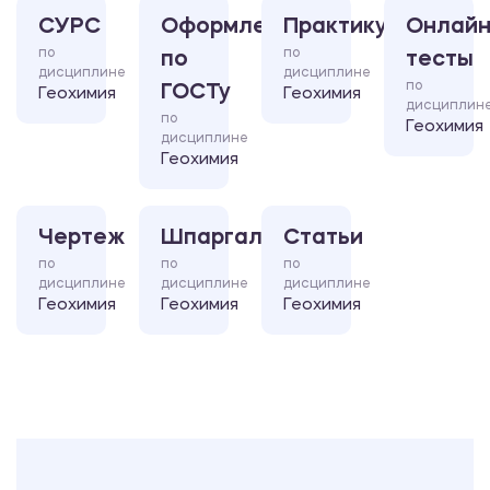
СУРС
Оформление
Практикум
Онлайн
по
по
по
тесты
дисциплине
дисциплине
по
ГОСТу
Геохимия
Геохимия
дисциплин
по
Геохимия
дисциплине
Геохимия
Чертеж
Шпаргалка
Статьи
по
по
по
дисциплине
дисциплине
дисциплине
Геохимия
Геохимия
Геохимия