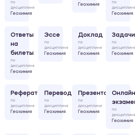
по
по
Геохимия
дисциплине
дисциплин
Геохимия
Геохимия
Ответы
Эссе
Доклад
Задачи
по
по
по
на
дисциплине
дисциплине
дисциплин
билеты
Геохимия
Геохимия
Геохимия
по
дисциплине
Геохимия
Реферат
Перевод
Презентация
Онлайн
по
по
по
экзаме
дисциплине
дисциплине
дисциплине
по
Геохимия
Геохимия
Геохимия
дисциплин
Геохимия