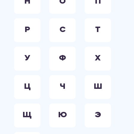
Н
О
П
Р
С
Т
У
Ф
Х
Ц
Ч
Ш
Щ
Ю
Э