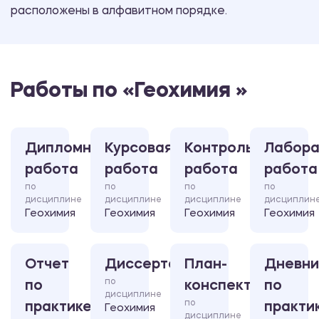
расположены в алфавитном порядке.
Работы по «Геохимия »
Дипломная
Курсовая
Контрольная
Лабора
работа
работа
работа
работа
по
по
по
по
дисциплине
дисциплине
дисциплине
дисциплин
Геохимия
Геохимия
Геохимия
Геохимия
Отчет
Диссертация
План-
Дневни
по
по
конспект
по
дисциплине
по
практике
практи
Геохимия
дисциплине