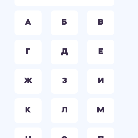
А
Б
В
Г
Д
Е
Ж
З
И
К
Л
М