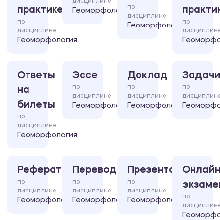
дисциплине
по
практике
практи
Геоморфология
дисциплине
по
по
Геоморфология
дисциплине
дисциплин
Геоморфология
Геоморфо
Ответы
Эссе
Доклад
Задачи
по
по
по
на
дисциплине
дисциплине
дисциплин
билеты
Геоморфология
Геоморфология
Геоморфо
по
дисциплине
Геоморфология
Реферат
Перевод
Презентация
Онлайн
по
по
по
экзаме
дисциплине
дисциплине
дисциплине
по
Геоморфология
Геоморфология
Геоморфология
дисциплин
Геоморфо