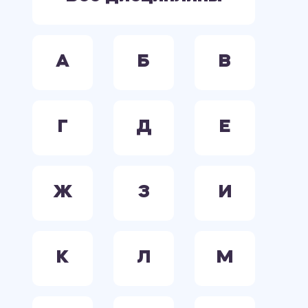
А
Б
В
Г
Д
Е
Ж
З
И
К
Л
М