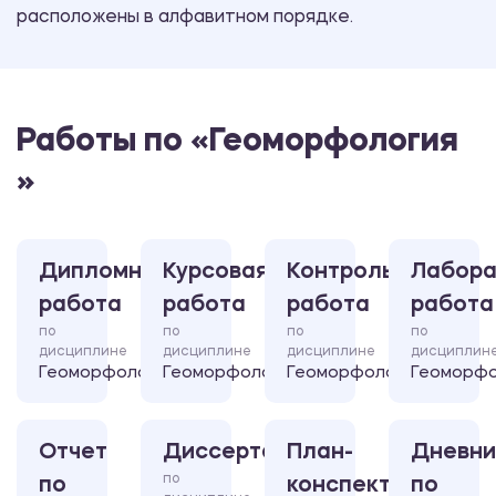
расположены в алфавитном порядке.
Работы по «Геоморфология
»
Дипломная
Курсовая
Контрольная
Лабора
работа
работа
работа
работа
по
по
по
по
дисциплине
дисциплине
дисциплине
дисциплин
Геоморфология
Геоморфология
Геоморфология
Геоморфо
Отчет
Диссертация
План-
Дневни
по
по
конспект
по