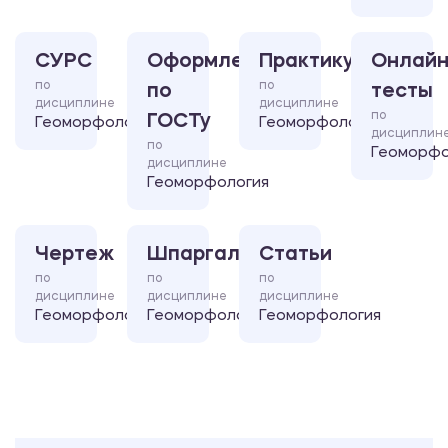
СУРС
Оформление
Практикум
Онлайн
по
по
по
тесты
дисциплине
дисциплине
по
ГОСТу
Геоморфология
Геоморфология
дисциплин
по
Геоморфо
дисциплине
Геоморфология
Чертеж
Шпаргалка
Статьи
по
по
по
дисциплине
дисциплине
дисциплине
Геоморфология
Геоморфология
Геоморфология