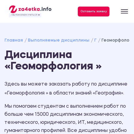
Данные, необходимые для качественного выполнения заказа
Оставить заявку
- МЫ ПОМОГАЕМ УЧИТЬСЯ ❤️
Главная
Выполняемые дисциплины
Г
Геоморфологи
Дисциплина
«Геоморфология »
Здесь вы можете заказать работу по дисциплине
«Геоморфология » в области знаний «География».
Мы помогаем студентам с выполнением работ по
больше чем 15000 дисциплинам экономического,
технического, юридического, ИТ, медицинского,
гуманитарного профилей. Все дисциплины удобно