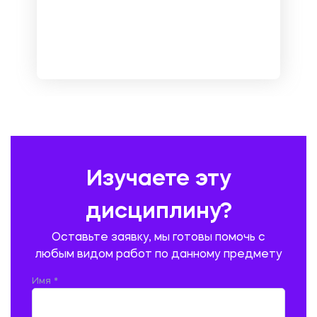
МЕНЕДЖМЕНТ
МЕТАЛЛУРГИЯ. СВАРКА.
МЕТРОЛОГИЯ И СТАНДАРТИЗАЦИЯ
МЕХАНИКА МАТЕРИАЛОВ
НЕМЕЦКИЙ ЯЗЫК
ОХРАНА ТРУДА И БЕЗОПАСНОСТЬ ЖИЗНЕДЕЯТЕЛЬНОСТИ
ПЕДАГОГИКА
ПОЛЬСКИЙ ЯЗЫК
ПОЧТОВАЯ СВЯЗЬ
ПРАВОВЕДЕНИЕ
ПРЕДУПРЕЖДЕНИЕ И ЛИКВИДАЦИЯ ЧРЕЗВЫЧАЙНЫХ СИТУАЦИЙ
Изучаете эту
ПРОИЗВОДСТВО ПРОДУКЦИИ И ОРГАНИЗАЦИЯ ОБЩЕСТВЕННОГО
ПИТАНИЯ
дисциплину?
ПРОМЫШЛЕННОЕ И ГРАЖДАНСКОЕ СТРОИТЕЛЬСТВО
Оставьте заявку, мы готовы помочь с
ПСИХОЛОГИЯ
РЕВИЗИЯ И АУДИТ
РЕЖУЩИЙ ИНСТРУМЕНТ
любым видом работ по данному предмету
РУССКАЯ ЛИТЕРАТУРА
РУССКИЙ ЯЗЫК
Имя *
СЕЛЬСКОЕ ХОЗЯЙСТВО
СЕЛЬСКОХОЗЯЙСТВЕННАЯ ТЕХНИКА