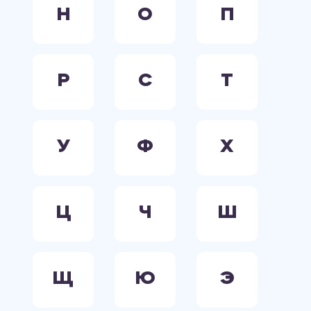
Н
О
П
Р
С
Т
У
Ф
Х
Ц
Ч
Ш
Щ
Ю
Э