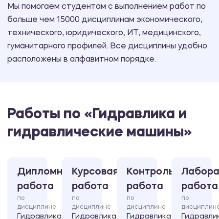
Мы помогаем студентам с выполнением работ по
больше чем 15000 дисциплинам экономического,
технического, юридического, ИТ, медицинского,
гуманитарного профилей. Все дисциплины удобно
расположены в алфавитном порядке.
Работы по «Гидравлика и
гидравлические машины»
Дипломная
Курсовая
Контрольная
Лабора
работа
работа
работа
работа
по
по
по
по
дисциплине
дисциплине
дисциплине
дисциплин
Гидравлика
Гидравлика
Гидравлика
Гидравли