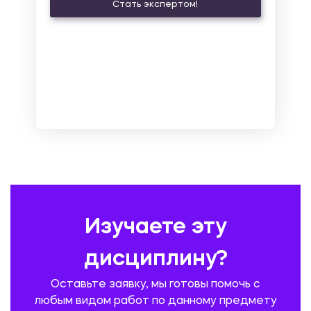
Стать экспертом!
ЛАТИНСКИЙ ЯЗЫК
ЛЕСНОЕ ХОЗЯЙСТВО
ЛОГИСТИКА
МАРКЕТИНГ И РЕКЛАМА
МАТЕМАТИКА
МЕДИЦИНА
МЕНЕДЖМЕНТ
МЕТАЛЛУРГИЯ. СВАРКА.
МЕТРОЛОГИЯ И СТАНДАРТИЗАЦИЯ
МЕХАНИКА МАТЕРИАЛОВ
НЕМЕЦКИЙ ЯЗЫК
ОХРАНА ТРУДА И БЕЗОПАСНОСТЬ ЖИЗНЕДЕЯТЕЛЬНОСТИ
ПЕДАГОГИКА
ПОЛЬСКИЙ ЯЗЫК
ПОЧТОВАЯ СВЯЗЬ
ПРАВОВЕДЕНИЕ
ПРЕДУПРЕЖДЕНИЕ И ЛИКВИДАЦИЯ ЧРЕЗВЫЧАЙНЫХ СИТУАЦИЙ
Изучаете эту
ПРОИЗВОДСТВО ПРОДУКЦИИ И ОРГАНИЗАЦИЯ ОБЩЕСТВЕННОГО
ПИТАНИЯ
дисциплину?
ПРОМЫШЛЕННОЕ И ГРАЖДАНСКОЕ СТРОИТЕЛЬСТВО
Оставьте заявку, мы готовы помочь с
ПСИХОЛОГИЯ
РЕВИЗИЯ И АУДИТ
РЕЖУЩИЙ ИНСТРУМЕНТ
любым видом работ по данному предмету