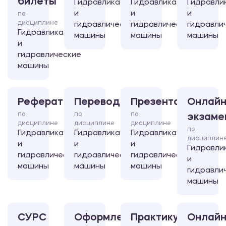
билеты
Гидравлика
Гидравлика
Гидравли
и
и
и
по
дисциплине
гидравлические
гидравлические
гидравли
Гидравлика
машины
машины
машины
и
гидравлические
машины
Реферат
Перевод
Презентация
Онлайн
по
по
по
экзаме
дисциплине
дисциплине
дисциплине
по
Гидравлика
Гидравлика
Гидравлика
дисциплин
и
и
и
Гидравли
гидравлические
гидравлические
гидравлические
и
машины
машины
машины
гидравли
машины
СУРС
Оформление
Практикум
Онлайн