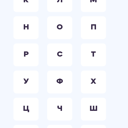
К
Л
М
Н
О
П
Р
С
Т
У
Ф
Х
Ц
Ч
Ш