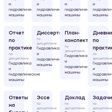
и
и
и
и
гидравлические
гидравлические
гидравлические
гидравли
машины
машины
машины
машины
Отчет
Диссертация
План-
Дневни
по
по
конспект
по
дисциплине
по
практике
практи
Гидравлика
дисциплине
и
по
по
Гидравлика
дисциплине
дисциплин
гидравлические
и
Гидравлика
Гидравли
машины
гидравлические
и
и
машины
гидравлические
гидравли
машины
машины
Ответы
Эссе
Доклад
Задачи
по
по
по
на
дисциплине
дисциплине
дисциплин