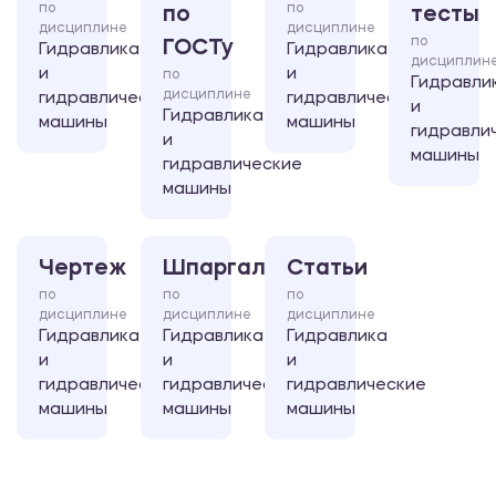
по
по
по
тесты
дисциплине
дисциплине
по
ГОСТу
Гидравлика
Гидравлика
дисциплин
и
и
по
Гидравли
дисциплине
гидравлические
гидравлические
и
Гидравлика
машины
машины
гидравли
и
машины
гидравлические
машины
Чертеж
Шпаргалка
Статьи
по
по
по
дисциплине
дисциплине
дисциплине
Гидравлика
Гидравлика
Гидравлика
и
и
и
гидравлические
гидравлические
гидравлические
машины
машины
машины