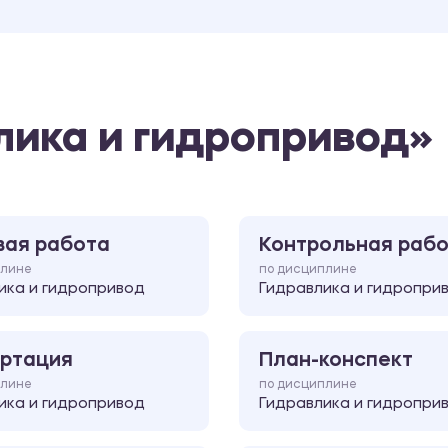
лика и гидропривод»
вая работа
Контрольная раб
плине
по дисциплине
ика и гидропривод
Гидравлика и гидропри
ртация
План-конспект
плине
по дисциплине
ика и гидропривод
Гидравлика и гидропри