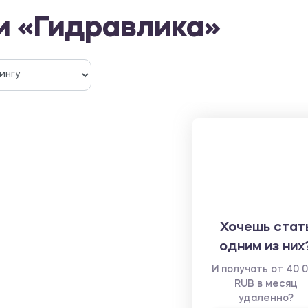
и «Гидравлика»
Хочешь стат
одним из них
И получать от 40 
RUB в месяц
удаленно?