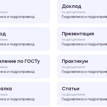
Доклад
плине
по дисциплине
ика и гидропривод
Гидравлика и гидропри
од
Презентация
плине
по дисциплине
ика и гидропривод
Гидравлика и гидропри
ление по ГОСТу
Практикум
плине
по дисциплине
ика и гидропривод
Гидравлика и гидропри
алка
Статьи
плине
по дисциплине
ика и гидропривод
Гидравлика и гидропри