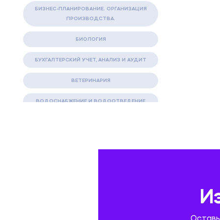
БИЗНЕС-ПЛАНИРОВАНИЕ. ОРГАНИЗАЦИЯ
ПРОИЗВОДСТВА.
БИОЛОГИЯ
БУХГАЛТЕРСКИЙ УЧЕТ, АНАЛИЗ И АУДИТ
ВЕТЕРИНАРИЯ
ВОДОСНАБЖЕНИЕ И ВОДООТВЕДЕНИЕ
ГАЗОВАЯ И НЕФТЯНАЯ ПРОМЫШЛЕННОСТЬ
ГЕОГРАФИЯ
ГЕОЛОГИЯ И ГЕОДЕЗИЯ
ГИДРАВЛИКА
И
ГОСТИНИЧНЫЙ СЕРВИС. ТУРИЗМ.
Оставь