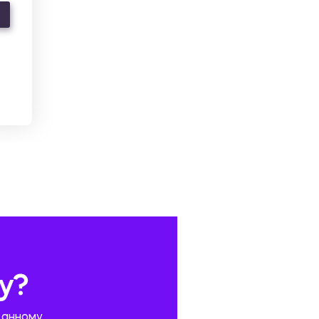
у?
данному