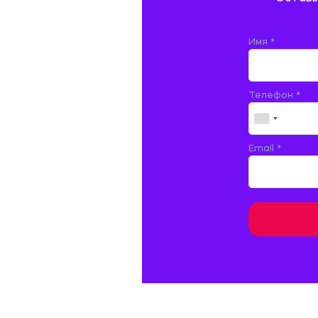
ДОКУМЕНТОВЕДЕНИЕ
ЖЕЛЕЗНОДОРОЖНЫЙ ТРАНСПОРТ
Имя *
ЖУРНАЛИСТИКА
Телефон *
ЗЕМЛЕУСТРОЙСТВО, КАДАСТР И
МОНИТОРИНГ ЗЕМЕЛЬ
ИНФОРМАТИКА И ПРОГРАММИРОВАНИЕ
Email *
ИСПАНСКИЙ ЯЗЫК
ИСТОРИЯ
ИТАЛЬЯНСКИЙ ЯЗЫК
КИТАЙСКИЙ ЯЗЫК. ЯПОНСКИЙ ЯЗЫК.
КУЛЬТУРОЛОГИЯ И ДЕЯТЕЛЬНОСТЬ В СФЕРЕ
КУЛЬТУРЫ