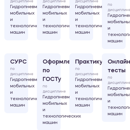
дисциплине
дисциплине
дисциплине
по
Гидропневмосистемы
Гидропневмосистемы
Гидропневмосистемы
дисциплин
мобильных
мобильных
мобильных
Гидропне
и
и
и
мобильны
технологических
технологических
технологических
и
машин
машин
машин
технолог
машин
СУРС
Оформление
Практикум
Онлайн
по
по
по
тесты
дисциплине
дисциплине
по
ГОСТу
Гидропневмосистемы
Гидропневмосистемы
дисциплин
мобильных
мобильных
по
Гидропне
дисциплине
и
и
мобильны
Гидропневмосистемы
технологических
технологических
и
мобильных
машин
машин
технолог
и
машин
технологических
машин