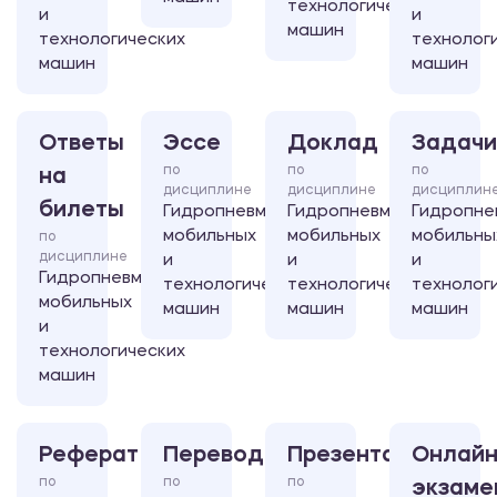
технологических
и
и
машин
технологических
технолог
машин
машин
Ответы
Эссе
Доклад
Задачи
по
по
по
на
дисциплине
дисциплине
дисциплин
билеты
Гидропневмосистемы
Гидропневмосистемы
Гидропне
мобильных
мобильных
мобильны
по
дисциплине
и
и
и
Гидропневмосистемы
технологических
технологических
технолог
мобильных
машин
машин
машин
и
технологических
машин
Реферат
Перевод
Презентация
Онлайн
по
по
по
экзаме