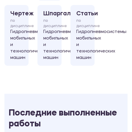
Чертеж
Шпаргалка
Статьи
по
по
по
дисциплине
дисциплине
дисциплине
Гидропневмосистемы
Гидропневмосистемы
Гидропневмосистемы
мобильных
мобильных
мобильных
и
и
и
технологических
технологических
технологических
машин
машин
машин
Последние выполненные
работы