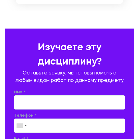
ОХРАНА ТРУДА И БЕЗОПАСНОСТЬ ЖИЗНЕДЕЯТЕЛЬНОСТИ
ПЕДАГОГИКА
ПОЛЬСКИЙ ЯЗЫК
ПОЧТОВАЯ СВЯЗЬ
ПРАВОВЕДЕНИЕ
ПРЕДУПРЕЖДЕНИЕ И ЛИКВИДАЦИЯ ЧРЕЗВЫЧАЙНЫХ СИТУАЦИЙ
Изучаете эту
ПРОИЗВОДСТВО ПРОДУКЦИИ И ОРГАНИЗАЦИЯ ОБЩЕСТВЕННОГО
ПИТАНИЯ
дисциплину?
ПРОМЫШЛЕННОЕ И ГРАЖДАНСКОЕ СТРОИТЕЛЬСТВО
Оставьте заявку, мы готовы помочь с
ПСИХОЛОГИЯ
РЕВИЗИЯ И АУДИТ
РЕЖУЩИЙ ИНСТРУМЕНТ
любым видом работ по данному предмету
РУССКАЯ ЛИТЕРАТУРА
РУССКИЙ ЯЗЫК
Имя *
СЕЛЬСКОЕ ХОЗЯЙСТВО
СЕЛЬСКОХОЗЯЙСТВЕННАЯ ТЕХНИКА
СОЦИАЛЬНО-ГУМАНИТАРНЫЕ НАУКИ
СТАРОСЛАВЯНСКИЙ ЯЗЫК
Телефон *
СТРОИТЕЛЬСТВО АВТОМОБИЛЬНЫХ ДОРОГ
СТРОИТЕЛЬСТВО ЖЕЛЕЗНЫХ ДОРОГ
ТАМОЖЕННОЕ ДЕЛО
Email *