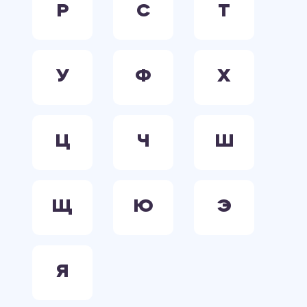
Р
С
Т
У
Ф
Х
Ц
Ч
Ш
Щ
Ю
Э
Я