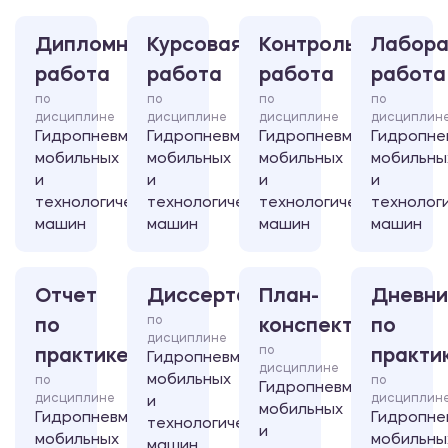
Дипломная
Курсовая
Контрольная
Лабора
работа
работа
работа
работа
по
по
по
по
дисциплине
дисциплине
дисциплине
дисциплин
Гидропневмосистемы
Гидропневмосистемы
Гидропневмосистемы
Гидропне
мобильных
мобильных
мобильных
мобильны
и
и
и
и
технологических
технологических
технологических
технолог
машин
машин
машин
машин
Отчет
Диссертация
План-
Дневни
по
по
конспект
по
дисциплине
по
практике
практи
Гидропневмосистемы
дисциплине
мобильных
по
по
Гидропневмосистемы
дисциплине
дисциплин
и
мобильных
Гидропневмосистемы
Гидропне
технологических
и
мобильных
мобильны
машин