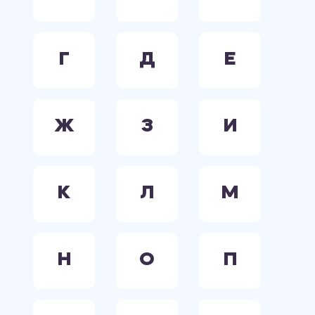
Г
Д
Е
Ж
З
И
К
Л
М
Н
О
П