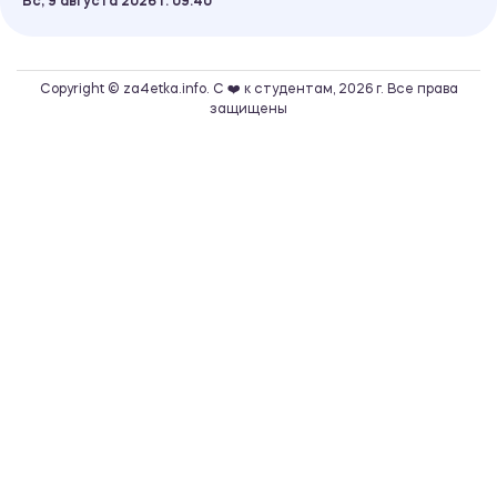
Вс, 9 августа 2026 г.
09
40
Copyright © za4etka.info. С ❤️ к студентам, 2026 г. Все права
защищены