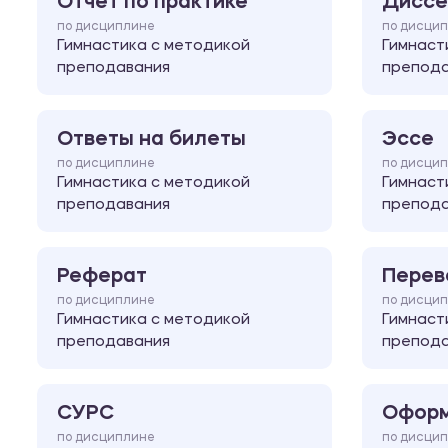
Отчет по практике
Диссе
по дисциплине
по дисци
Гимнастика с методикой
Гимнаст
преподавания
препода
Ответы на билеты
Эссе
по дисциплине
по дисци
Гимнастика с методикой
Гимнаст
преподавания
препода
Реферат
Перев
по дисциплине
по дисци
Гимнастика с методикой
Гимнаст
преподавания
препода
СУРС
Оформ
по дисциплине
по дисци