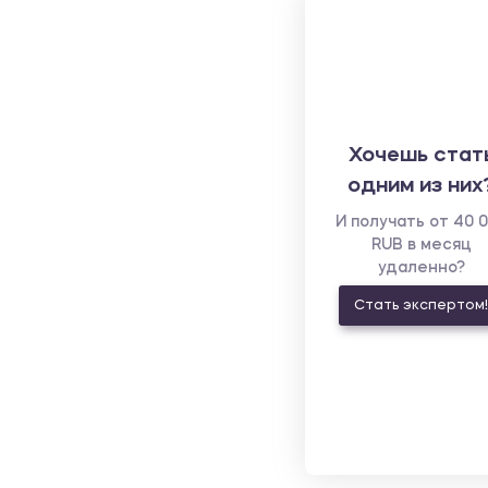
Хочешь стат
одним из них
И получать от 40 
RUB в месяц
удаленно?
Стать экспертом!