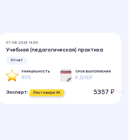
07-08-2026 14:00
06
Учебная (педагогическая) практика
О
а
Отчет
УНИКАЛЬНОСТЬ
СРОК ВЫПОЛНЕНИЯ
85%
6 ДНЕЙ
5357 ₽
Эксперт:
Ластовири М.
Э