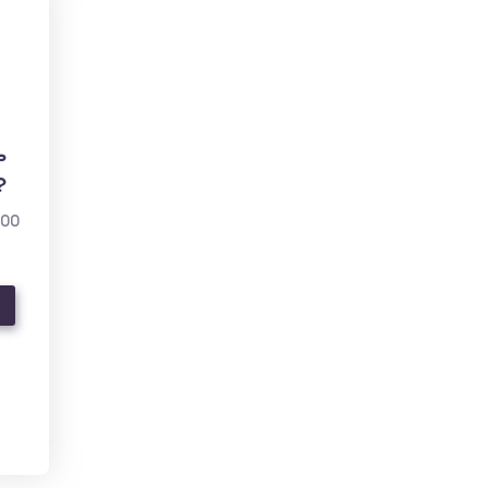
ь
?
000