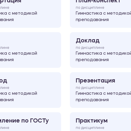
ртация
План-конспект
плине
по дисциплине
ика с методикой
Гимнастика с методико
вания
преподавания
Доклад
плине
по дисциплине
ика с методикой
Гимнастика с методико
вания
преподавания
од
Презентация
плине
по дисциплине
ика с методикой
Гимнастика с методико
вания
преподавания
ление по ГОСТу
Практикум
плине
по дисциплине