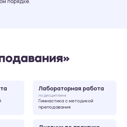
ом порядке.
Ответы на билеты
еподавания»
ота
Лабораторная работа
по дисциплине
й
Гимнастика с методикой
преподавания