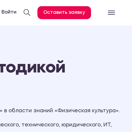
Войти
Оставить заявку
Готовые работ
Все услуги
Дипломная работа
тодикой
Курсовая работа
Контрольная работа
Лабораторная работа
Отчет по практике
Диссертация
 в области знаний «Физическая культура».
План-конспект
ского, технического, юридического, ИТ,
Дневник по практике