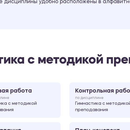
се дисциплины удобно расположены в алфавитн
тика с методикой пр
вая работа
Контрольная раб
плине
по дисциплине
ика с методикой
Гимнастика с методико
вания
преподавания