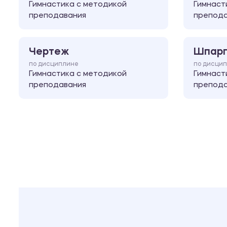
Гимнастика с методикой
Гимнаст
преподавания
препода
Чертеж
Шпарг
по дисциплине
по дисци
Гимнастика с методикой
Гимнаст
преподавания
препода