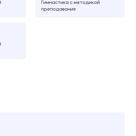
й
Гимнастика с методикой
преподавания
й