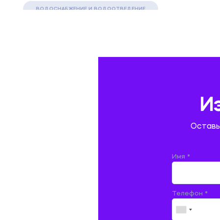
ВОДОСНАБЖЕНИЕ И ВОДООТВЕДЕНИЕ
ГАЗОВАЯ И НЕФТЯНАЯ ПРОМЫШЛЕННОСТЬ
ГЕОГРАФИЯ
ГЕОЛОГИЯ И ГЕОДЕЗИЯ
ГИДРАВЛИКА
И
ГОСТИНИЧНЫЙ СЕРВИС. ТУРИЗМ.
Оставь
ДОКУМЕНТОВЕДЕНИЕ
ЖЕЛЕЗНОДОРОЖНЫЙ ТРАНСПОРТ
Имя *
ЖУРНАЛИСТИКА
Телефон *
ЗЕМЛЕУСТРОЙСТВО, КАДАСТР И
МОНИТОРИНГ ЗЕМЕЛЬ