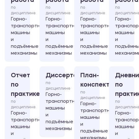
работа
работа
работа
работа
по
по
по
по
дисциплине
дисциплине
дисциплине
дисциплин
Горно-
Горно-
Горно-
Горно-
транспортные
транспортные
транспортные
транспор
машины
машины
машины
машины
и
и
и
и
подъёмные
подъёмные
подъёмные
подъёмн
механизмы
механизмы
механизмы
механизм
Отчет
Диссертация
План-
Дневни
по
по
конспект
по
дисциплине
по
практике
практи
Горно-
дисциплине
транспортные
по
по
Горно-
дисциплине
дисциплин
машины
транспортные
Горно-
Горно-
и
машины
транспортные
транспор
подъёмные
и
машины
машины
механизмы
подъёмные
и
и
механизмы