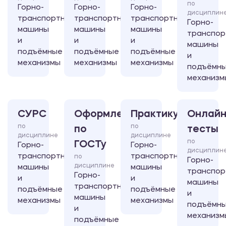
по
Горно-
Горно-
Горно-
дисциплин
транспортные
транспортные
транспортные
Горно-
машины
машины
машины
транспор
и
и
и
машины
подъёмные
подъёмные
подъёмные
и
механизмы
механизмы
механизмы
подъёмн
механизм
СУРС
Оформление
Практикум
Онлайн
по
по
по
тесты
дисциплине
дисциплине
по
ГОСТу
Горно-
Горно-
дисциплин
транспортные
транспортные
по
Горно-
дисциплине
машины
машины
транспор
Горно-
и
и
машины
транспортные
подъёмные
подъёмные
и
машины
механизмы
механизмы
подъёмн
и
механизм
подъёмные