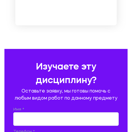
МЕТРОЛОГИЯ И СТАНДАРТИЗАЦИЯ
МЕХАНИКА МАТЕРИАЛОВ
НЕМЕЦКИЙ ЯЗЫК
ОХРАНА ТРУДА И БЕЗОПАСНОСТЬ ЖИЗНЕДЕЯТЕЛЬНОСТИ
ПЕДАГОГИКА
ПОЛЬСКИЙ ЯЗЫК
ПОЧТОВАЯ СВЯЗЬ
ПРАВОВЕДЕНИЕ
ПРЕДУПРЕЖДЕНИЕ И ЛИКВИДАЦИЯ ЧРЕЗВЫЧАЙНЫХ СИТУАЦИЙ
Изучаете эту
ПРОИЗВОДСТВО ПРОДУКЦИИ И ОРГАНИЗАЦИЯ ОБЩЕСТВЕННОГО
ПИТАНИЯ
дисциплину?
ПРОМЫШЛЕННОЕ И ГРАЖДАНСКОЕ СТРОИТЕЛЬСТВО
Оставьте заявку, мы готовы помочь с
ПСИХОЛОГИЯ
РЕВИЗИЯ И АУДИТ
РЕЖУЩИЙ ИНСТРУМЕНТ
любым видом работ по данному предмету
РУССКАЯ ЛИТЕРАТУРА
РУССКИЙ ЯЗЫК
Имя *
СЕЛЬСКОЕ ХОЗЯЙСТВО
СЕЛЬСКОХОЗЯЙСТВЕННАЯ ТЕХНИКА
СОЦИАЛЬНО-ГУМАНИТАРНЫЕ НАУКИ
СТАРОСЛАВЯНСКИЙ ЯЗЫК
Телефон *