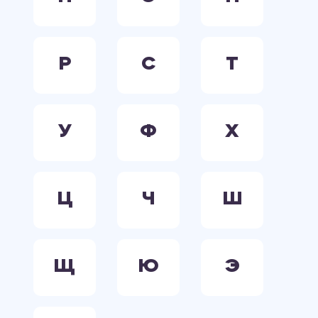
Р
С
Т
У
Ф
Х
Ц
Ч
Ш
Щ
Ю
Э