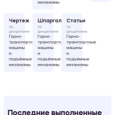
механизмы
Чертеж
Шпаргалка
Статьи
по
по
по
дисциплине
дисциплине
дисциплине
Горно-
Горно-
Горно-
транспортные
транспортные
транспортные
машины
машины
машины
и
и
и
подъёмные
подъёмные
подъёмные
механизмы
механизмы
механизмы
Последние выполненные