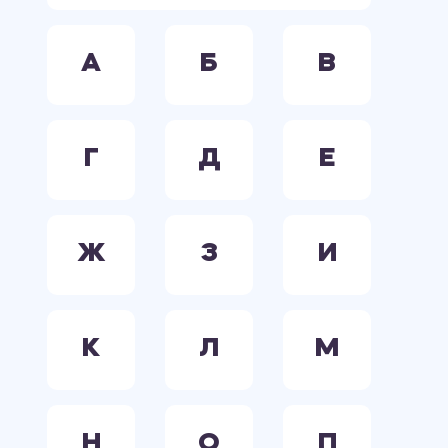
А
Б
В
Г
Д
Е
Ж
З
И
К
Л
М
Н
О
П