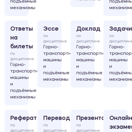
подъёмные
подъёмн
механизмы
механизм
Ответы
Эссе
Доклад
Задачи
по
по
по
на
дисциплине
дисциплине
дисциплин
билеты
Горно-
Горно-
Горно-
транспортные
транспортные
транспор
по
дисциплине
машины
машины
машины
Горно-
и
и
и
транспортные
подъёмные
подъёмные
подъёмн
машины
механизмы
механизмы
механизм
и
подъёмные
механизмы
Реферат
Перевод
Презентация
Онлайн
по
по
по
экзаме
дисциплине
дисциплине
дисциплине