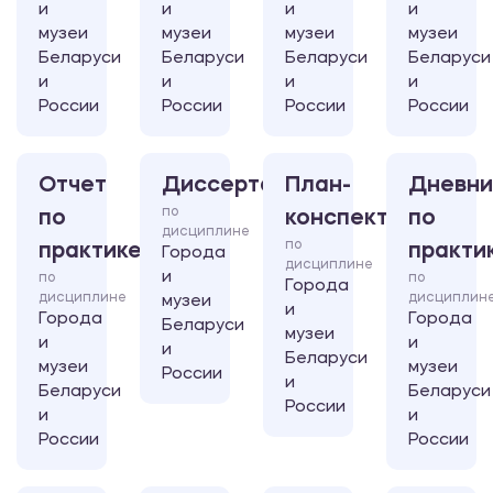
и
и
и
и
музеи
музеи
музеи
музеи
Беларуси
Беларуси
Беларуси
Беларуси
и
и
и
и
России
России
России
России
Отчет
Диссертация
План-
Дневни
по
по
конспект
по
дисциплине
по
практике
практи
Города
дисциплине
и
по
по
Города
дисциплине
дисциплин
музеи
и
Города
Города
Беларуси
музеи
и
и
и
Беларуси
музеи
музеи
России
и
Беларуси
Беларуси
России
и
и
России
России