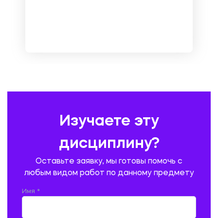
МЕНЕДЖМЕНТ
МЕТАЛЛУРГИЯ. СВАРКА.
МЕТРОЛОГИЯ И СТАНДАРТИЗАЦИЯ
МЕХАНИКА МАТЕРИАЛОВ
НЕМЕЦКИЙ ЯЗЫК
ОХРАНА ТРУДА И БЕЗОПАСНОСТЬ ЖИЗНЕДЕЯТЕЛЬНОСТИ
ПЕДАГОГИКА
ПОЛЬСКИЙ ЯЗЫК
ПОЧТОВАЯ СВЯЗЬ
ПРАВОВЕДЕНИЕ
ПРЕДУПРЕЖДЕНИЕ И ЛИКВИДАЦИЯ ЧРЕЗВЫЧАЙНЫХ СИТУАЦИЙ
Изучаете эту
ПРОИЗВОДСТВО ПРОДУКЦИИ И ОРГАНИЗАЦИЯ ОБЩЕСТВЕННОГО
ПИТАНИЯ
дисциплину?
ПРОМЫШЛЕННОЕ И ГРАЖДАНСКОЕ СТРОИТЕЛЬСТВО
Оставьте заявку, мы готовы помочь с
ПСИХОЛОГИЯ
РЕВИЗИЯ И АУДИТ
РЕЖУЩИЙ ИНСТРУМЕНТ
любым видом работ по данному предмету
РУССКАЯ ЛИТЕРАТУРА
РУССКИЙ ЯЗЫК
Имя *
СЕЛЬСКОЕ ХОЗЯЙСТВО
СЕЛЬСКОХОЗЯЙСТВЕННАЯ ТЕХНИКА