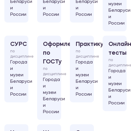
Беларуси
Беларуси
Беларуси
музеи
и
и
и
Беларуси
России
России
России
и
России
СУРС
Оформление
Практикум
Онлайн
по
по
по
тесты
дисциплине
дисциплине
по
ГОСТу
Города
Города
дисциплин
и
и
по
Города
дисциплине
музеи
музеи
и
Города
Беларуси
Беларуси
музеи
и
и
и
Беларуси
музеи
России
России
и
Беларуси
России
и
России