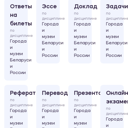
Ответы
Эссе
Доклад
Задачи
по
по
по
на
дисциплине
дисциплине
дисциплин
билеты
Города
Города
Города
и
и
и
по
дисциплине
музеи
музеи
музеи
Города
Беларуси
Беларуси
Беларуси
и
и
и
и
музеи
России
России
России
Беларуси
и
России
Реферат
Перевод
Презентация
Онлайн
по
по
по
экзаме
дисциплине
дисциплине
дисциплине
по
Города
Города
Города
дисциплин
и
и
и
Города
музеи
музеи
музеи
и