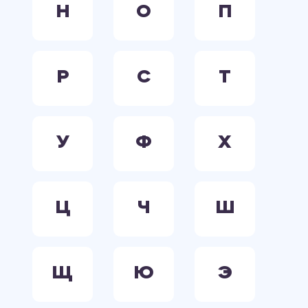
Н
О
П
Р
С
Т
У
Ф
Х
Ц
Ч
Ш
Щ
Ю
Э