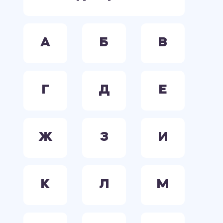
А
Б
В
Г
Д
Е
Ж
З
И
К
Л
М