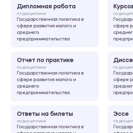
Дипломная работа
Курсо
по дисциплине
по дисци
Государственная политика в
Государ
сфере развития малого и
сфере р
среднего
среднег
предпринимательства
предпри
Отчет по практике
Диссе
по дисциплине
по дисци
Государственная политика в
Государ
сфере развития малого и
сфере р
среднего
среднег
предпринимательства
предпри
Ответы на билеты
Эссе
по дисциплине
по дисци
Государственная политика в
Государ