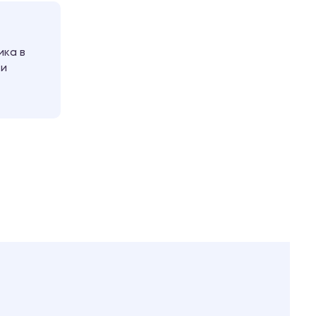
ика в
 и