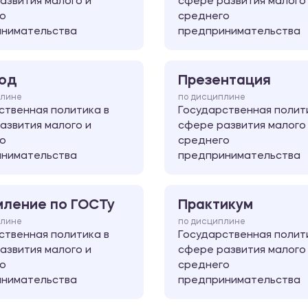
азвития малого и
сфере развития малого
о
среднего
нимательства
предпринимательства
од
Презентация
плине
по дисциплине
ственная политика в
Государственная полит
азвития малого и
сфере развития малого
о
среднего
нимательства
предпринимательства
ление по ГОСТу
Практикум
плине
по дисциплине
ственная политика в
Государственная полит
азвития малого и
сфере развития малого
о
среднего
нимательства
предпринимательства