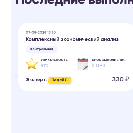
Последние выпол
07-08-2026 13:30
Комплексный экономический анализ
Контрольная
УНИКАЛЬНОСТЬ
СРОК ВЫПОЛНЕНИЯ
91%
2 ДНЯ
ИЯ
330 ₽
Эксперт:
Педай Г.
 ₽