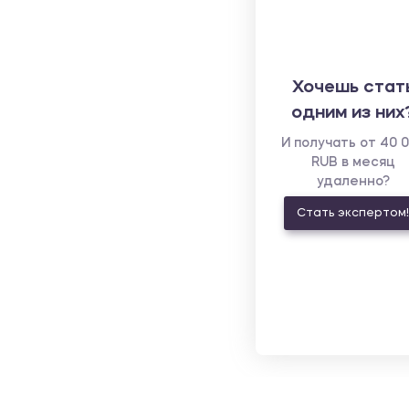
Хочешь стат
одним из них
И получать от 40 
RUB в месяц
удаленно?
Стать экспертом!