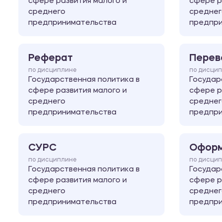
сфере развития малого и
сфере р
среднего
среднег
предпринимательства
предпри
Реферат
Перев
по дисциплине
по дисци
Государственная политика в
Государ
сфере развития малого и
сфере р
среднего
среднег
предпринимательства
предпри
СУРС
Оформ
по дисциплине
по дисци
Государственная политика в
Государ
сфере развития малого и
сфере р
среднего
среднег
предпринимательства
предпри