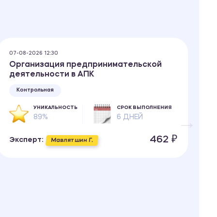
07-08-2026 12:30
07
Организация предпринимательской
А
деятельности в АПК
с
Контрольная
УНИКАЛЬНОСТЬ
СРОК ВЫПОЛНЕНИЯ
89%
6 ДНЕЙ
462 ₽
Эксперт:
Э
Мавлятшин Г.