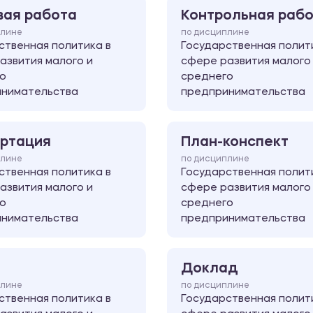
вая работа
Контрольная раб
плине
по дисциплине
ственная политика в
Государственная полит
азвития малого и
сфере развития малого
о
среднего
нимательства
предпринимательства
ртация
План-конспект
плине
по дисциплине
ственная политика в
Государственная полит
азвития малого и
сфере развития малого
о
среднего
нимательства
предпринимательства
Доклад
плине
по дисциплине
ственная политика в
Государственная полит