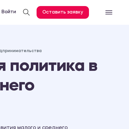
Войти
Оставить заявку
Готовые работ
Все услуги
едпринимательства
Дипломная работа
 политика в
Курсовая работа
Контрольная работа
него
Лабораторная работа
Отчет по практике
Диссертация
План-конспект
Дневник по практике
вития малого и среднего