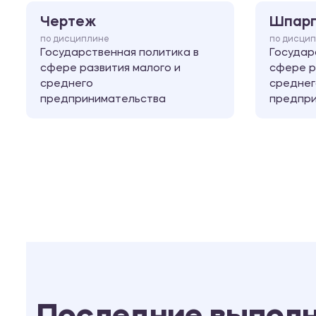
Чертеж
Шпарг
по дисциплине
по дисци
Государственная политика в
Государ
сфере развития малого и
сфере р
среднего
среднег
предпринимательства
предпри