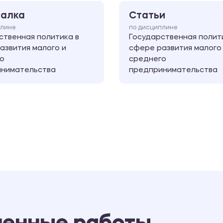
алка
Статьи
плине
по дисциплине
ственная политика в
Государственная полит
азвития малого и
сфере развития малого
о
среднего
нимательства
предпринимательства