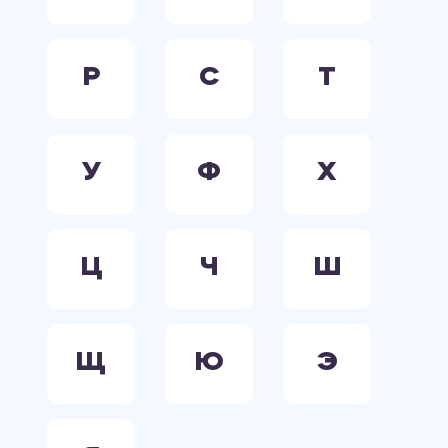
Р
С
Т
У
Ф
Х
Ц
Ч
Ш
Щ
Ю
Э