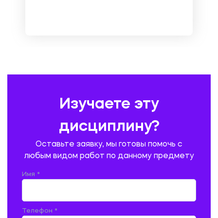
МЕТРОЛОГИЯ И СТАНДАРТИЗАЦИЯ
МЕХАНИКА МАТЕРИАЛОВ
НЕМЕЦКИЙ ЯЗЫК
ОХРАНА ТРУДА И БЕЗОПАСНОСТЬ ЖИЗНЕДЕЯТЕЛЬНОСТИ
ПЕДАГОГИКА
ПОЛЬСКИЙ ЯЗЫК
ПОЧТОВАЯ СВЯЗЬ
ПРАВОВЕДЕНИЕ
ПРЕДУПРЕЖДЕНИЕ И ЛИКВИДАЦИЯ ЧРЕЗВЫЧАЙНЫХ СИТУАЦИЙ
Изучаете эту
ПРОИЗВОДСТВО ПРОДУКЦИИ И ОРГАНИЗАЦИЯ ОБЩЕСТВЕННОГО
ПИТАНИЯ
дисциплину?
ПРОМЫШЛЕННОЕ И ГРАЖДАНСКОЕ СТРОИТЕЛЬСТВО
Оставьте заявку, мы готовы помочь с
ПСИХОЛОГИЯ
РЕВИЗИЯ И АУДИТ
РЕЖУЩИЙ ИНСТРУМЕНТ
любым видом работ по данному предмету
РУССКАЯ ЛИТЕРАТУРА
РУССКИЙ ЯЗЫК
Имя *
СЕЛЬСКОЕ ХОЗЯЙСТВО
СЕЛЬСКОХОЗЯЙСТВЕННАЯ ТЕХНИКА
СОЦИАЛЬНО-ГУМАНИТАРНЫЕ НАУКИ
СТАРОСЛАВЯНСКИЙ ЯЗЫК
Телефон *