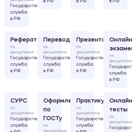
дисциплине
в РФ
в РФ
в РФ
Государственная
служба
в РФ
Реферат
Перевод
Презентация
Онлайн
по
по
по
экзаме
дисциплине
дисциплине
дисциплине
по
Государственная
Государственная
Государственная
дисциплин
служба
служба
служба
Государс
в РФ
в РФ
в РФ
служба
в РФ
СУРС
Оформление
Практикум
Онлайн
по
по
по
тесты
дисциплине
дисциплине
по
ГОСТу
Государственная
Государственная
дисциплин
служба
служба
по
Государс
дисциплине