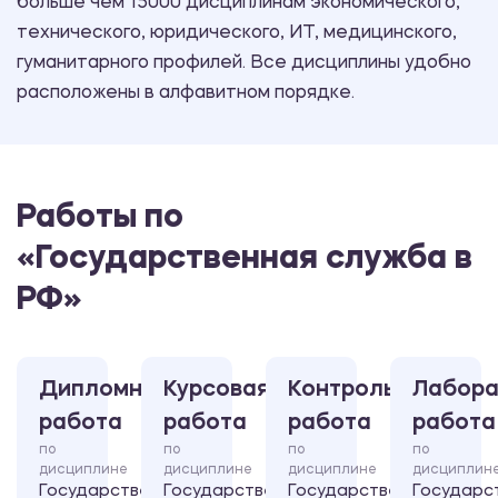
больше чем 15000 дисциплинам экономического,
технического, юридического, ИТ, медицинского,
гуманитарного профилей. Все дисциплины удобно
расположены в алфавитном порядке.
Работы по
«Государственная служба в
РФ»
Дипломная
Курсовая
Контрольная
Лабора
работа
работа
работа
работа
по
по
по
по
дисциплине
дисциплине
дисциплине
дисциплин
Государственная
Государственная
Государственная
Государс