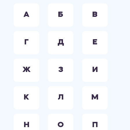
А
Б
В
Г
Д
Е
Ж
З
И
К
Л
М
Н
О
П