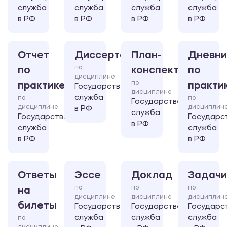
служба
служба
служба
служба
в РФ
в РФ
в РФ
в РФ
Отчет
Диссертация
План-
Дневни
по
по
конспект
по
дисциплине
по
практике
практи
Государственная
дисциплине
служба
по
по
Государственная
дисциплине
дисциплин
в РФ
служба
Государственная
Государс
в РФ
служба
служба
в РФ
в РФ
Ответы
Эссе
Доклад
Задачи
по
по
по
на
дисциплине
дисциплине
дисциплин
билеты
Государственная
Государственная
Государс
служба
служба
служба
по