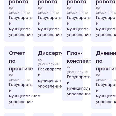
работа
работа
работа
работа
по
по
по
по
дисциплине
дисциплине
дисциплине
дисциплин
Государственное
Государственное
Государственное
Государс
и
и
и
и
муниципальное
муниципальное
муниципальное
муниципа
управление
управление
управление
управлен
Отчет
Диссертация
План-
Дневни
по
по
конспект
по
дисциплине
по
практике
практи
Государственное
дисциплине
и
по
по
Государственное
дисциплине
дисциплин
муниципальное
и
Государственное
Государс
управление
муниципальное
и
и
управление
муниципальное
муниципа
управление
управлен