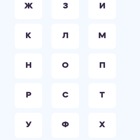
Ж
З
И
К
Л
М
Н
О
П
Р
С
Т
У
Ф
Х