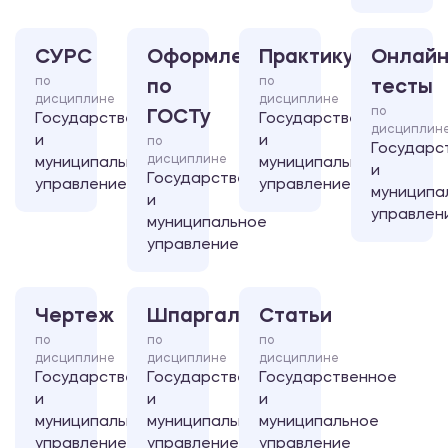
СУРС
Оформление
Практикум
Онлайн
по
по
по
тесты
дисциплине
дисциплине
по
ГОСТу
Государственное
Государственное
дисциплин
и
и
по
Государс
дисциплине
муниципальное
муниципальное
и
Государственное
управление
управление
муниципа
и
управлен
муниципальное
управление
Чертеж
Шпаргалка
Статьи
по
по
по
дисциплине
дисциплине
дисциплине
Государственное
Государственное
Государственное
и
и
и
муниципальное
муниципальное
муниципальное
управление
управление
управление