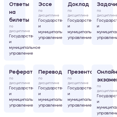
Ответы
Эссе
Доклад
Задачи
по
по
по
на
дисциплине
дисциплине
дисциплин
билеты
Государственное
Государственное
Государс
и
и
и
по
дисциплине
муниципальное
муниципальное
муниципа
Государственное
управление
управление
управлен
и
муниципальное
управление
Реферат
Перевод
Презентация
Онлайн
по
по
по
экзаме
дисциплине
дисциплине
дисциплине
по
Государственное
Государственное
Государственное
дисциплин
и
и
и
Государс
муниципальное
муниципальное
муниципальное
и
управление
управление
управление
муниципа
управлен