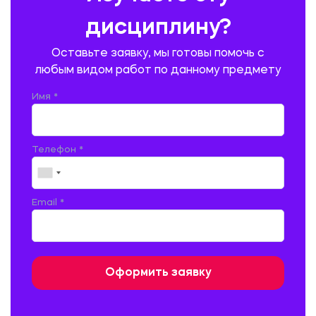
ПИТАНИЯ
дисциплину?
ПРОМЫШЛЕННОЕ И ГРАЖДАНСКОЕ СТРОИТЕЛЬСТВО
Оставьте заявку, мы готовы помочь с
ПСИХОЛОГИЯ
РЕВИЗИЯ И АУДИТ
РЕЖУЩИЙ ИНСТРУМЕНТ
любым видом работ по данному предмету
РУССКАЯ ЛИТЕРАТУРА
РУССКИЙ ЯЗЫК
Имя *
СЕЛЬСКОЕ ХОЗЯЙСТВО
СЕЛЬСКОХОЗЯЙСТВЕННАЯ ТЕХНИКА
СОЦИАЛЬНО-ГУМАНИТАРНЫЕ НАУКИ
СТАРОСЛАВЯНСКИЙ ЯЗЫК
Телефон *
СТРОИТЕЛЬСТВО АВТОМОБИЛЬНЫХ ДОРОГ
СТРОИТЕЛЬСТВО ЖЕЛЕЗНЫХ ДОРОГ
ТАМОЖЕННОЕ ДЕЛО
Email *
ТЕПЛОЭНЕРГЕТИКА
ТЕХНОЛОГИЯ ДЕРЕВООБРАБАТЫВАЮЩИХ ПРОИЗВОДСТВ
ТЕХНОЛОГИЯ ЛИТЕЙНОГО ПРОИЗВОДСТВА
ТЕХНОЛОГИЯ МАШИНОСТРОЕНИЯ
ТЕХНОЛОГИЯ ШВЕЙНОГО ПРОИЗВОДСТВА