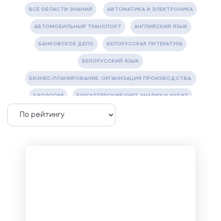
ВСЕ ОБЛАСТИ ЗНАНИЙ
АВТОМАТИКА И ЭЛЕКТРОНИКА
АВТОМОБИЛЬНЫЙ ТРАНСПОРТ
АНГЛИЙСКИЙ ЯЗЫК
БАНКОВСКОЕ ДЕЛО
БЕЛОРУССКАЯ ЛИТЕРАТУРА
БЕЛОРУССКИЙ ЯЗЫК
БИЗНЕС-ПЛАНИРОВАНИЕ. ОРГАНИЗАЦИЯ ПРОИЗВОДСТВА.
БИОЛОГИЯ
БУХГАЛТЕРСКИЙ УЧЕТ, АНАЛИЗ И АУДИТ
ВЕТЕРИНАРИЯ
ВОДОСНАБЖЕНИЕ И ВОДООТВЕДЕНИЕ
ГАЗОВАЯ И НЕФТЯНАЯ ПРОМЫШЛЕННОСТЬ
ГЕОГРАФИЯ
ГЕОЛОГИЯ И ГЕОДЕЗИЯ
ГИДРАВЛИКА
ГОСТИНИЧНЫЙ СЕРВИС. ТУРИЗМ.
ДОКУМЕНТОВЕДЕНИЕ
ЖЕЛЕЗНОДОРОЖНЫЙ ТРАНСПОРТ
ЖУРНАЛИСТИКА
ЗЕМЛЕУСТРОЙСТВО, КАДАСТР И МОНИТОРИНГ ЗЕМЕЛЬ
ИНФОРМАТИКА И ПРОГРАММИРОВАНИЕ
ИСПАНСКИЙ ЯЗЫК