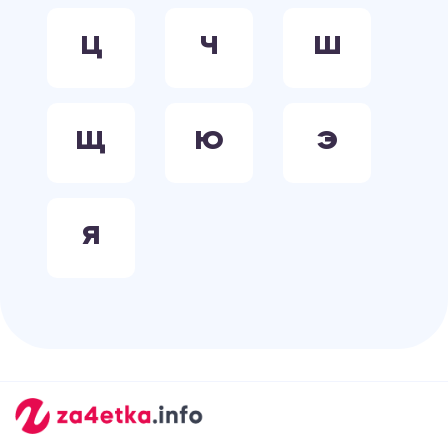
Ц
Ч
Ш
Щ
Ю
Э
Я