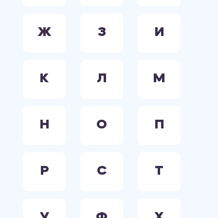
Ж
З
И
К
Л
М
Н
О
П
Р
С
Т
У
Ф
Х