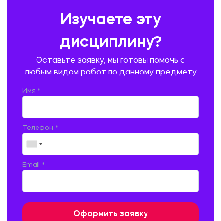
ПРЕДУПРЕЖДЕНИЕ И ЛИКВИДАЦИЯ ЧРЕЗВЫЧАЙНЫХ СИТУАЦИЙ
Изучаете эту
ПРОИЗВОДСТВО ПРОДУКЦИИ И ОРГАНИЗАЦИЯ ОБЩЕСТВЕННОГО
ПИТАНИЯ
дисциплину?
ПРОМЫШЛЕННОЕ И ГРАЖДАНСКОЕ СТРОИТЕЛЬСТВО
Оставьте заявку, мы готовы помочь с
ПСИХОЛОГИЯ
РЕВИЗИЯ И АУДИТ
РЕЖУЩИЙ ИНСТРУМЕНТ
любым видом работ по данному предмету
РУССКАЯ ЛИТЕРАТУРА
РУССКИЙ ЯЗЫК
Имя *
СЕЛЬСКОЕ ХОЗЯЙСТВО
СЕЛЬСКОХОЗЯЙСТВЕННАЯ ТЕХНИКА
СОЦИАЛЬНО-ГУМАНИТАРНЫЕ НАУКИ
СТАРОСЛАВЯНСКИЙ ЯЗЫК
Телефон *
СТРОИТЕЛЬСТВО АВТОМОБИЛЬНЫХ ДОРОГ
СТРОИТЕЛЬСТВО ЖЕЛЕЗНЫХ ДОРОГ
ТАМОЖЕННОЕ ДЕЛО
Email *
ТЕПЛОЭНЕРГЕТИКА
ТЕХНОЛОГИЯ ДЕРЕВООБРАБАТЫВАЮЩИХ ПРОИЗВОДСТВ
ТЕХНОЛОГИЯ ЛИТЕЙНОГО ПРОИЗВОДСТВА