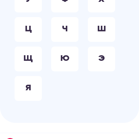
Ц
Ч
Ш
Щ
Ю
Э
Я