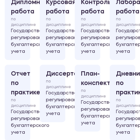
Дипломная
Курсовая
Контрольная
Лабора
работа
работа
работа
работа
по
по
по
по
дисциплине
дисциплине
дисциплине
дисциплин
Государственное
Государственное
Государственное
Государс
регулирование
регулирование
регулирование
регулиро
бухгалтерского
бухгалтерского
бухгалтерского
бухгалте
учета
учета
учета
учета
Отчет
Диссертация
План-
Дневни
по
по
конспект
по
дисциплине
по
практике
практи
Государственное
дисциплине
регулирование
по
по
Государственное
дисциплине
дисциплин
бухгалтерского
регулирование
Государственное
Государс
учета
бухгалтерского
регулирование
регулиро
учета
бухгалтерского
бухгалте
учета
учета