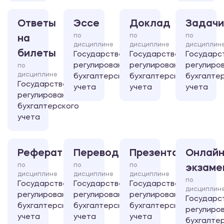
Ответы
Эссе
Доклад
Задачи
по
по
по
на
дисциплине
дисциплине
дисциплин
билеты
Государственное
Государственное
Государс
регулирование
регулирование
регулиро
по
дисциплине
бухгалтерского
бухгалтерского
бухгалте
Государственное
учета
учета
учета
регулирование
бухгалтерского
учета
Реферат
Перевод
Презентация
Онлайн
по
по
по
экзаме
дисциплине
дисциплине
дисциплине
по
Государственное
Государственное
Государственное
дисциплин
регулирование
регулирование
регулирование
Государс
бухгалтерского
бухгалтерского
бухгалтерского
регулиро
учета
учета
учета
бухгалте