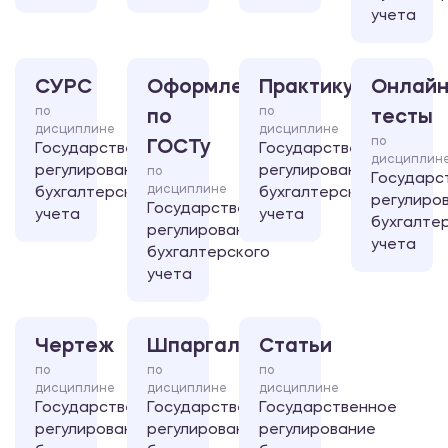
учета
СУРС
Оформление
Практикум
Онлайн
по
по
по
тесты
дисциплине
дисциплине
по
ГОСТу
Государственное
Государственное
дисциплин
регулирование
регулирование
по
Государс
дисциплине
бухгалтерского
бухгалтерского
регулиро
Государственное
учета
учета
бухгалте
регулирование
учета
бухгалтерского
учета
Чертеж
Шпаргалка
Статьи
по
по
по
дисциплине
дисциплине
дисциплине
Государственное
Государственное
Государственное
регулирование
регулирование
регулирование