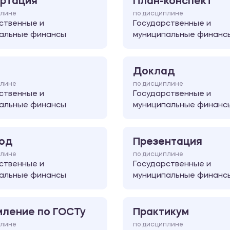
ртация
План-конспект
плине
по дисциплине
ственные и
Государственные и
альные финансы
муниципальные финанс
Доклад
плине
по дисциплине
ственные и
Государственные и
альные финансы
муниципальные финанс
од
Презентация
плине
по дисциплине
ственные и
Государственные и
альные финансы
муниципальные финанс
ление по ГОСТу
Практикум
плине
по дисциплине