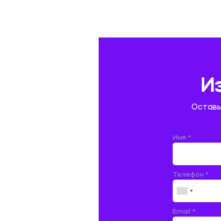
ГАЗОВАЯ И НЕФТЯНАЯ ПРОМЫШЛЕННОСТЬ
ГЕОГРАФИЯ
ГЕОЛОГИЯ И ГЕОДЕЗИЯ
ГИДРАВЛИКА
И
ГОСТИНИЧНЫЙ СЕРВИС. ТУРИЗМ.
Оставь
ДОКУМЕНТОВЕДЕНИЕ
ЖЕЛЕЗНОДОРОЖНЫЙ ТРАНСПОРТ
Имя *
ЖУРНАЛИСТИКА
Телефон *
ЗЕМЛЕУСТРОЙСТВО, КАДАСТР И
МОНИТОРИНГ ЗЕМЕЛЬ
ИНФОРМАТИКА И ПРОГРАММИРОВАНИЕ
Email *