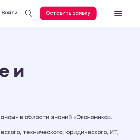
Войти
Оставить заявку
Готовые работ
Все услуги
Дипломная работа
е и
Курсовая работа
Контрольная работа
Лабораторная работа
Отчет по практике
Диссертация
ансы» в области знаний «Экономика».
План-конспект
ского, технического, юридического, ИТ,
Дневник по практике