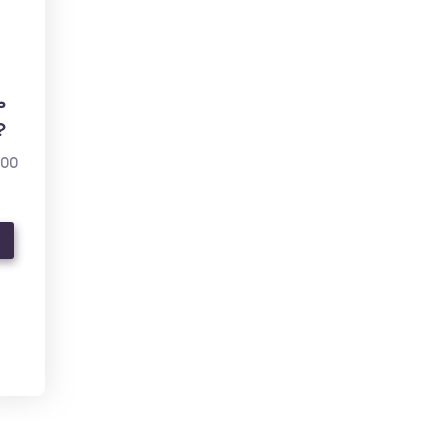
ь
?
000