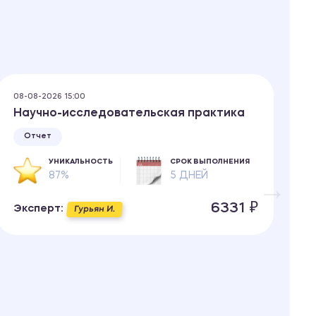
08-08-2026 15:00
08
Научно-исследовательская практика
А
п
Отчет
УНИКАЛЬНОСТЬ
СРОК ВЫПОЛНЕНИЯ
87%
5 ДНЕЙ
6331 ₽
Эксперт:
Гурьян И.
Э