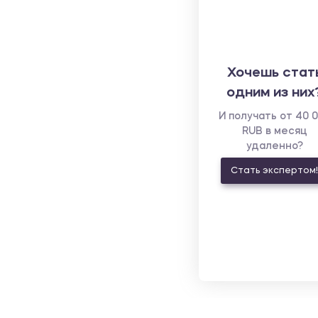
Хочешь стат
одним из них
И получать от 40 
RUB в месяц
удаленно?
Стать экспертом!