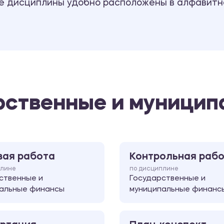
се дисциплины удобно расположены в алфавитн
рственные и муници
вая работа
Контрольная раб
плине
по дисциплине
ственные и
Государственные и
альные финансы
муниципальные финанс