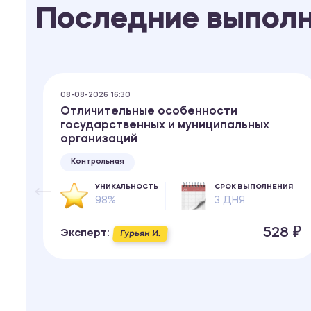
Последние выпол
08-08-2026 16:30
Отличительные особенности
государственных и муниципальных
организаций
ИЯ
Контрольная
УНИКАЛЬНОСТЬ
СРОК ВЫПОЛНЕНИЯ
98%
3 ДНЯ
 ₽
528 ₽
Эксперт:
Гурьян И.