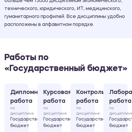
больше чем 15000 дисциплинам экономического,
технического, юридического, ИТ, медицинского,
гуманитарного профилей. Все дисциплины удобно
расположены в алфавитном порядке.
Работы по
«Государственный бюджет»
Дипломная
Курсовая
Контрольная
Лабора
работа
работа
работа
работа
по
по
по
по
дисциплине
дисциплине
дисциплине
дисциплин
Государственный
Государственный
Государственный
Государс
бюджет
бюджет
бюджет
бюджет