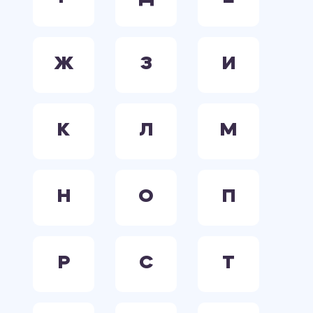
Ж
З
И
К
Л
М
Н
О
П
Р
С
Т