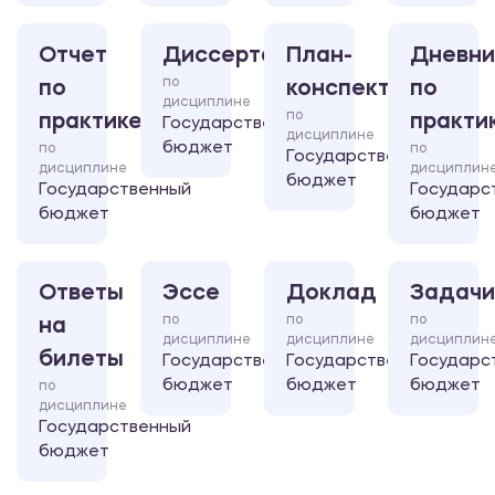
Отчет
Диссертация
План-
Дневни
по
по
конспект
по
дисциплине
по
практике
практи
Государственный
дисциплине
бюджет
по
по
Государственный
дисциплине
дисциплин
бюджет
Государственный
Государс
бюджет
бюджет
Ответы
Эссе
Доклад
Задачи
по
по
по
на
дисциплине
дисциплине
дисциплин
билеты
Государственный
Государственный
Государс
бюджет
бюджет
бюджет
по
дисциплине
Государственный
бюджет