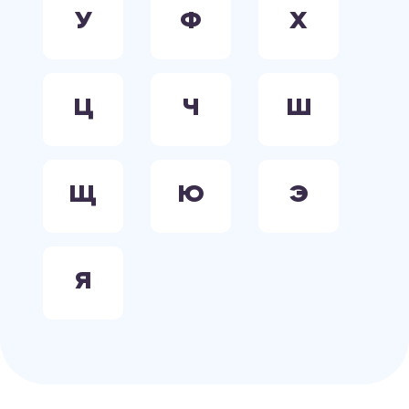
У
Ф
Х
Ц
Ч
Ш
Щ
Ю
Э
Я