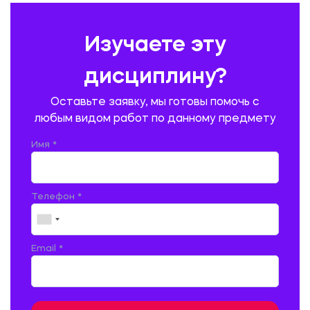
ПРАВОВЕДЕНИЕ
ПРЕДУПРЕЖДЕНИЕ И ЛИКВИДАЦИЯ ЧРЕЗВЫЧАЙНЫХ СИТУАЦИЙ
Изучаете эту
ПРОИЗВОДСТВО ПРОДУКЦИИ И ОРГАНИЗАЦИЯ ОБЩЕСТВЕННОГО
ПИТАНИЯ
дисциплину?
ПРОМЫШЛЕННОЕ И ГРАЖДАНСКОЕ СТРОИТЕЛЬСТВО
Оставьте заявку, мы готовы помочь с
ПСИХОЛОГИЯ
РЕВИЗИЯ И АУДИТ
РЕЖУЩИЙ ИНСТРУМЕНТ
любым видом работ по данному предмету
РУССКАЯ ЛИТЕРАТУРА
РУССКИЙ ЯЗЫК
Имя *
СЕЛЬСКОЕ ХОЗЯЙСТВО
СЕЛЬСКОХОЗЯЙСТВЕННАЯ ТЕХНИКА
СОЦИАЛЬНО-ГУМАНИТАРНЫЕ НАУКИ
СТАРОСЛАВЯНСКИЙ ЯЗЫК
Телефон *
СТРОИТЕЛЬСТВО АВТОМОБИЛЬНЫХ ДОРОГ
СТРОИТЕЛЬСТВО ЖЕЛЕЗНЫХ ДОРОГ
ТАМОЖЕННОЕ ДЕЛО
Email *
ТЕПЛОЭНЕРГЕТИКА
ТЕХНОЛОГИЯ ДЕРЕВООБРАБАТЫВАЮЩИХ ПРОИЗВОДСТВ
ТЕХНОЛОГИЯ ЛИТЕЙНОГО ПРОИЗВОДСТВА