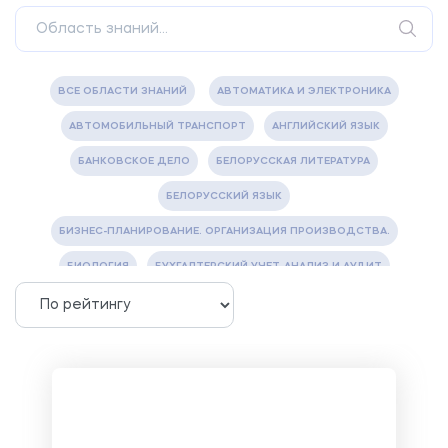
ВСЕ ОБЛАСТИ ЗНАНИЙ
АВТОМАТИКА И ЭЛЕКТРОНИКА
АВТОМОБИЛЬНЫЙ ТРАНСПОРТ
АНГЛИЙСКИЙ ЯЗЫК
БАНКОВСКОЕ ДЕЛО
БЕЛОРУССКАЯ ЛИТЕРАТУРА
БЕЛОРУССКИЙ ЯЗЫК
БИЗНЕС-ПЛАНИРОВАНИЕ. ОРГАНИЗАЦИЯ ПРОИЗВОДСТВА.
БИОЛОГИЯ
БУХГАЛТЕРСКИЙ УЧЕТ, АНАЛИЗ И АУДИТ
ВЕТЕРИНАРИЯ
ВОДОСНАБЖЕНИЕ И ВОДООТВЕДЕНИЕ
ГАЗОВАЯ И НЕФТЯНАЯ ПРОМЫШЛЕННОСТЬ
ГЕОГРАФИЯ
ГЕОЛОГИЯ И ГЕОДЕЗИЯ
ГИДРАВЛИКА
ГОСТИНИЧНЫЙ СЕРВИС. ТУРИЗМ.
ДОКУМЕНТОВЕДЕНИЕ
ЖЕЛЕЗНОДОРОЖНЫЙ ТРАНСПОРТ
ЖУРНАЛИСТИКА