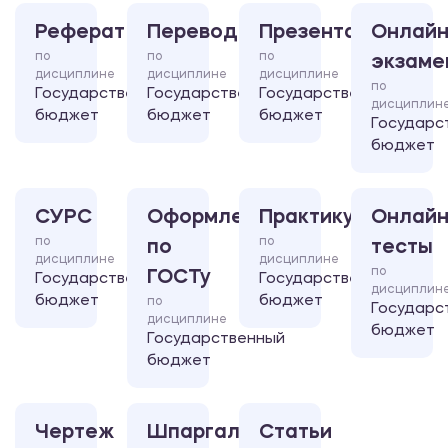
Реферат
Перевод
Презентация
Онлайн
по
по
по
экзаме
дисциплине
дисциплине
дисциплине
по
Государственный
Государственный
Государственный
дисциплин
бюджет
бюджет
бюджет
Государс
бюджет
СУРС
Оформление
Практикум
Онлайн
по
по
по
тесты
дисциплине
дисциплине
по
ГОСТу
Государственный
Государственный
дисциплин
бюджет
бюджет
по
Государс
дисциплине
бюджет
Государственный
бюджет
Чертеж
Шпаргалка
Статьи