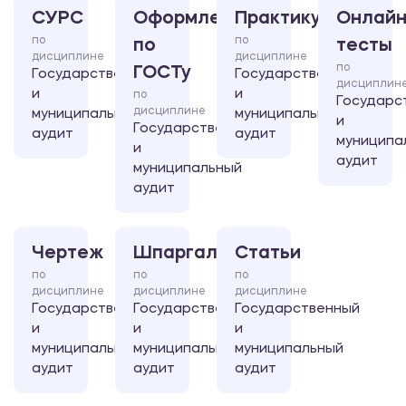
СУРС
Оформление
Практикум
Онлайн
по
по
по
тесты
дисциплине
дисциплине
по
ГОСТу
Государственный
Государственный
дисциплин
и
и
по
Государс
дисциплине
муниципальный
муниципальный
и
Государственный
аудит
аудит
муниципа
и
аудит
муниципальный
аудит
Чертеж
Шпаргалка
Статьи
по
по
по
дисциплине
дисциплине
дисциплине
Государственный
Государственный
Государственный
и
и
и
муниципальный
муниципальный
муниципальный
аудит
аудит
аудит