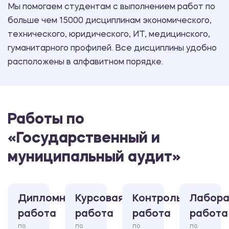
Мы помогаем студентам с выполнением работ по
больше чем 15000 дисциплинам экономического,
технического, юридического, ИТ, медицинского,
гуманитарного профилей. Все дисциплины удобно
расположены в алфавитном порядке.
Работы по
«Государственный и
муниципальный аудит»
Дипломная
Курсовая
Контрольная
Лабора
работа
работа
работа
работа
по
по
по
по