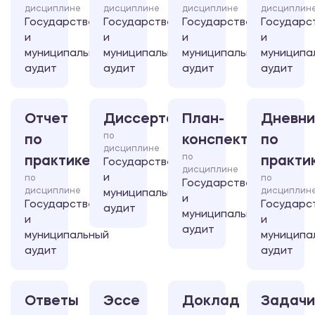
дисциплине
дисциплине
дисциплине
дисциплин
Государственный
Государственный
Государственный
Государс
и
и
и
и
муниципальный
муниципальный
муниципальный
муниципа
аудит
аудит
аудит
аудит
Отчет
Диссертация
План-
Дневни
по
по
конспект
по
дисциплине
по
практике
практи
Государственный
дисциплине
и
по
по
Государственный
дисциплине
дисциплин
муниципальный
и
Государственный
Государс
аудит
муниципальный
и
и
аудит
муниципальный
муниципа
аудит
аудит
Ответы
Эссе
Доклад
Задачи