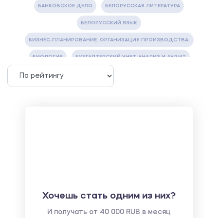
БАНКОВСКОЕ ДЕЛО
БЕЛОРУССКАЯ ЛИТЕРАТУРА
БЕЛОРУССКИЙ ЯЗЫК
БИЗНЕС-ПЛАНИРОВАНИЕ. ОРГАНИЗАЦИЯ ПРОИЗВОДСТВА.
БИОЛОГИЯ
БУХГАЛТЕРСКИЙ УЧЕТ, АНАЛИЗ И АУДИТ
ВЕТЕРИНАРИЯ
ВОДОСНАБЖЕНИЕ И ВОДООТВЕДЕНИЕ
ГАЗОВАЯ И НЕФТЯНАЯ ПРОМЫШЛЕННОСТЬ
ГЕОГРАФИЯ
ГЕОЛОГИЯ И ГЕОДЕЗИЯ
ГИДРАВЛИКА
ГОСТИНИЧНЫЙ СЕРВИС. ТУРИЗМ.
ДОКУМЕНТОВЕДЕНИЕ
ЖЕЛЕЗНОДОРОЖНЫЙ ТРАНСПОРТ
ЖУРНАЛИСТИКА
ЗЕМЛЕУСТРОЙСТВО, КАДАСТР И МОНИТОРИНГ ЗЕМЕЛЬ
ИНФОРМАТИКА И ПРОГРАММИРОВАНИЕ
ИСПАНСКИЙ ЯЗЫК
ИСТОРИЯ
ИТАЛЬЯНСКИЙ ЯЗЫК
Хочешь стать одним из них?
КИТАЙСКИЙ ЯЗЫК. ЯПОНСКИЙ ЯЗЫК.
И получать от 40 000 RUB в месяц