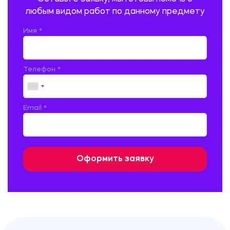
ПСИХОЛОГИЯ
РЕВИЗИЯ И АУДИТ
РЕЖУЩИЙ ИНСТРУМЕНТ
любым видом работ по данному предмету
РУССКАЯ ЛИТЕРАТУРА
РУССКИЙ ЯЗЫК
Имя *
СЕЛЬСКОЕ ХОЗЯЙСТВО
СЕЛЬСКОХОЗЯЙСТВЕННАЯ ТЕХНИКА
СОЦИАЛЬНО-ГУМАНИТАРНЫЕ НАУКИ
СТАРОСЛАВЯНСКИЙ ЯЗЫК
Телефон *
СТРОИТЕЛЬСТВО АВТОМОБИЛЬНЫХ ДОРОГ
СТРОИТЕЛЬСТВО ЖЕЛЕЗНЫХ ДОРОГ
ТАМОЖЕННОЕ ДЕЛО
Email *
ТЕПЛОЭНЕРГЕТИКА
ТЕХНОЛОГИЯ ДЕРЕВООБРАБАТЫВАЮЩИХ ПРОИЗВОДСТВ
ТЕХНОЛОГИЯ ЛИТЕЙНОГО ПРОИЗВОДСТВА
ТЕХНОЛОГИЯ МАШИНОСТРОЕНИЯ
ТЕХНОЛОГИЯ ШВЕЙНОГО ПРОИЗВОДСТВА
ТОВАРОВЕДЕНИЕ И ТОРГОВЛЯ
ФИЗИКА
ФИЗИЧЕСКАЯ КУЛЬТУРА
ФИНАНСЫ И КРЕДИТ