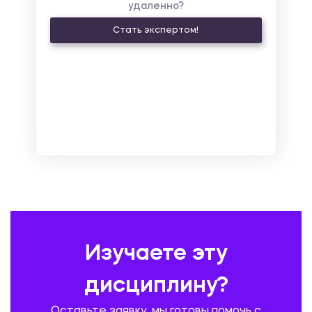
удаленно?
КУЛЬТУРОЛОГИЯ И ДЕЯТЕЛЬНОСТЬ В СФЕРЕ КУЛЬТУРЫ
Стать экспертом!
ЛАТИНСКИЙ ЯЗЫК
ЛЕСНОЕ ХОЗЯЙСТВО
ЛОГИСТИКА
МАРКЕТИНГ И РЕКЛАМА
МАТЕМАТИКА
МЕДИЦИНА
МЕНЕДЖМЕНТ
МЕТАЛЛУРГИЯ. СВАРКА.
МЕТРОЛОГИЯ И СТАНДАРТИЗАЦИЯ
МЕХАНИКА МАТЕРИАЛОВ
НЕМЕЦКИЙ ЯЗЫК
ОХРАНА ТРУДА И БЕЗОПАСНОСТЬ ЖИЗНЕДЕЯТЕЛЬНОСТИ
ПЕДАГОГИКА
ПОЛЬСКИЙ ЯЗЫК
ПОЧТОВАЯ СВЯЗЬ
ПРАВОВЕДЕНИЕ
ПРЕДУПРЕЖДЕНИЕ И ЛИКВИДАЦИЯ ЧРЕЗВЫЧАЙНЫХ СИТУАЦИЙ
Изучаете эту
ПРОИЗВОДСТВО ПРОДУКЦИИ И ОРГАНИЗАЦИЯ ОБЩЕСТВЕННОГО
ПИТАНИЯ
дисциплину?
ПРОМЫШЛЕННОЕ И ГРАЖДАНСКОЕ СТРОИТЕЛЬСТВО
Оставьте заявку, мы готовы помочь с