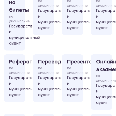
по
по
по
на
дисциплине
дисциплине
дисциплин
билеты
Государственный
Государственный
Государс
и
и
и
по
дисциплине
муниципальный
муниципальный
муниципа
Государственный
аудит
аудит
аудит
и
муниципальный
аудит
Реферат
Перевод
Презентация
Онлайн
по
по
по
экзаме
дисциплине
дисциплине
дисциплине
по
Государственный
Государственный
Государственный
дисциплин
и
и
и
Государс
муниципальный
муниципальный
муниципальный
и
аудит
аудит
аудит
муниципа
аудит