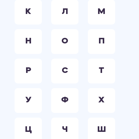
К
Л
М
Н
О
П
Р
С
Т
У
Ф
Х
Ц
Ч
Ш