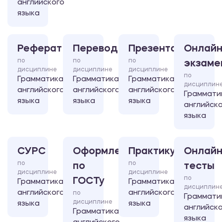
английского
языка
Реферат
Перевод
Презентация
Онлайн
по
по
по
экзаме
дисциплине
дисциплине
дисциплине
по
Грамматика
Грамматика
Грамматика
дисциплин
английского
английского
английского
Граммати
языка
языка
языка
английск
языка
СУРС
Оформление
Практикум
Онлайн
по
по
по
тесты
дисциплине
дисциплине
по
ГОСТу
Грамматика
Грамматика
дисциплин
английского
английского
по
Граммати
дисциплине
языка
языка
английск
Грамматика
языка