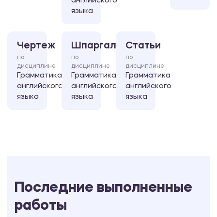
английского
языка
Чертеж
Шпаргалка
Статьи
по
по
по
дисциплине
дисциплине
дисциплине
Грамматика
Грамматика
Грамматика
английского
английского
английского
языка
языка
языка
Последние выполненные
работы