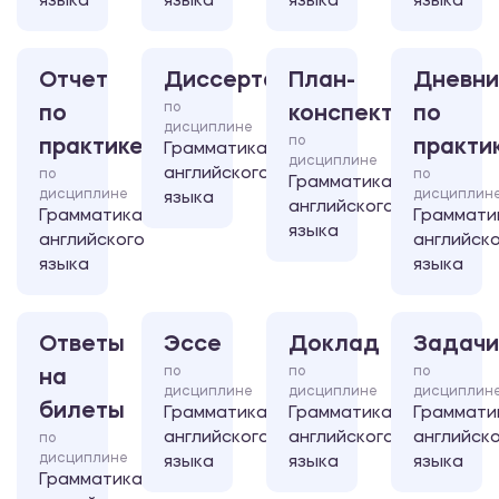
языка
языка
языка
языка
Отчет
Диссертация
План-
Дневни
по
по
конспект
по
дисциплине
по
практике
практи
Грамматика
дисциплине
английского
по
по
Грамматика
дисциплине
дисциплин
языка
английского
Грамматика
Граммати
языка
английского
английск
языка
языка
Ответы
Эссе
Доклад
Задачи
по
по
по
на
дисциплине
дисциплине
дисциплин
билеты
Грамматика
Грамматика
Граммати
английского
английского
английск
по
дисциплине
языка
языка
языка
Грамматика