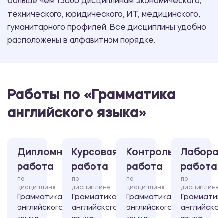
больше чем 15000 дисциплинам экономического,
технического, юридического, ИТ, медицинского,
гуманитарного профилей. Все дисциплины удобно
расположены в алфавитном порядке.
Работы по «Грамматика
английского языка»
Дипломная
Курсовая
Контрольная
Лабора
работа
работа
работа
работа
по
по
по
по
дисциплине
дисциплине
дисциплине
дисциплин
Грамматика
Грамматика
Грамматика
Граммати
английского
английского
английского
английск