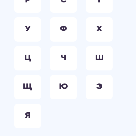
Р
С
Т
У
Ф
Х
Ц
Ч
Ш
Щ
Ю
Э
Я