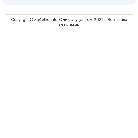
Copyright © za4etka.info. С ❤️ к студентам, 2026 г. Все права
защищены