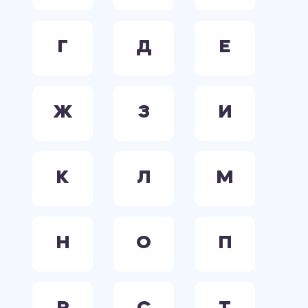
Г
Д
Е
Ж
З
И
К
Л
М
Н
О
П