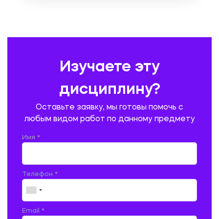
ОХРАНА ТРУДА И БЕЗОПАСНОСТЬ ЖИЗНЕДЕЯТЕЛЬНОСТИ
ПЕДАГОГИКА
ПОЛЬСКИЙ ЯЗЫК
ПОЧТОВАЯ СВЯЗЬ
ПРАВОВЕДЕНИЕ
ПРЕДУПРЕЖДЕНИЕ И ЛИКВИДАЦИЯ ЧРЕЗВЫЧАЙНЫХ СИТУАЦИЙ
Изучаете эту
ПРОИЗВОДСТВО ПРОДУКЦИИ И ОРГАНИЗАЦИЯ ОБЩЕСТВЕННОГО
ПИТАНИЯ
дисциплину?
ПРОМЫШЛЕННОЕ И ГРАЖДАНСКОЕ СТРОИТЕЛЬСТВО
Оставьте заявку, мы готовы помочь с
ПСИХОЛОГИЯ
РЕВИЗИЯ И АУДИТ
РЕЖУЩИЙ ИНСТРУМЕНТ
любым видом работ по данному предмету
РУССКАЯ ЛИТЕРАТУРА
РУССКИЙ ЯЗЫК
Имя *
СЕЛЬСКОЕ ХОЗЯЙСТВО
СЕЛЬСКОХОЗЯЙСТВЕННАЯ ТЕХНИКА
СОЦИАЛЬНО-ГУМАНИТАРНЫЕ НАУКИ
СТАРОСЛАВЯНСКИЙ ЯЗЫК
Телефон *
СТРОИТЕЛЬСТВО АВТОМОБИЛЬНЫХ ДОРОГ
СТРОИТЕЛЬСТВО ЖЕЛЕЗНЫХ ДОРОГ
ТАМОЖЕННОЕ ДЕЛО
Email *
ТЕПЛОЭНЕРГЕТИКА