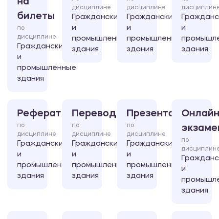
на
дисциплине
дисциплине
дисциплин
билеты
Гражданские
Гражданские
Гражданс
и
и
и
по
дисциплине
промышленные
промышленные
промышл
Гражданские
здания
здания
здания
и
промышленные
здания
Реферат
Перевод
Презентация
Онлайн
по
по
по
экзаме
дисциплине
дисциплине
дисциплине
по
Гражданские
Гражданские
Гражданские
дисциплин
и
и
и
Гражданс
промышленные
промышленные
промышленные
и
здания
здания
здания
промышл
здания