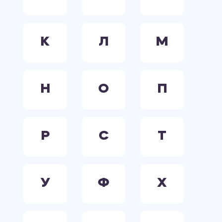
К
Л
М
Н
О
П
Р
С
Т
У
Ф
Х