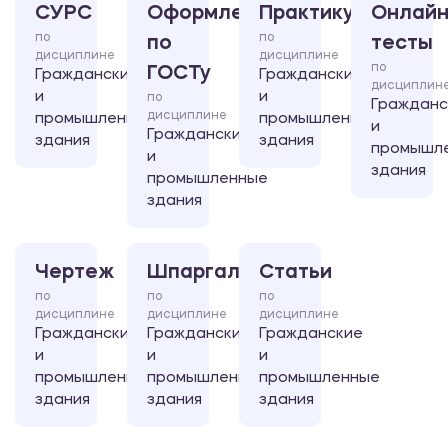
СУРС
Оформление
Практикум
Онлайн
по
по
по
тесты
дисциплине
дисциплине
по
ГОСТу
Гражданские
Гражданские
дисциплин
и
и
по
Гражданс
дисциплине
промышленные
промышленные
и
Гражданские
здания
здания
промышл
и
здания
промышленные
здания
Чертеж
Шпаргалка
Статьи
по
по
по
дисциплине
дисциплине
дисциплине
Гражданские
Гражданские
Гражданские
и
и
и
промышленные
промышленные
промышленные
здания
здания
здания