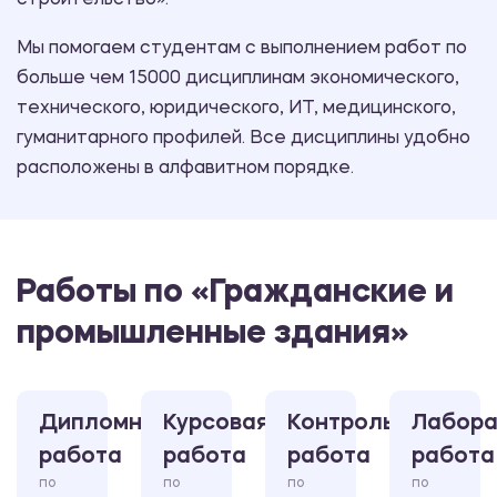
строительство».
Мы помогаем студентам с выполнением работ по
больше чем 15000 дисциплинам экономического,
технического, юридического, ИТ, медицинского,
гуманитарного профилей. Все дисциплины удобно
расположены в алфавитном порядке.
Работы по «Гражданские и
промышленные здания»
Дипломная
Курсовая
Контрольная
Лабора
работа
работа
работа
работа
по
по
по
по