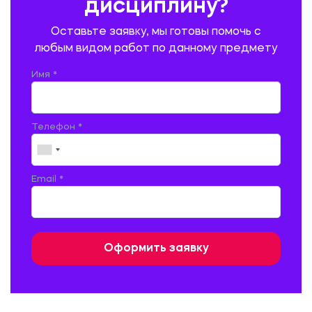
дисциплину?
ПРОМЫШЛЕННОЕ И ГРАЖДАНСКОЕ СТРОИТЕЛЬСТВО
Оставьте заявку, мы готовы помочь с
ПСИХОЛОГИЯ
РЕВИЗИЯ И АУДИТ
РЕЖУЩИЙ ИНСТРУМЕНТ
любым видом работ по данному предмету
РУССКАЯ ЛИТЕРАТУРА
РУССКИЙ ЯЗЫК
Имя *
СЕЛЬСКОЕ ХОЗЯЙСТВО
СЕЛЬСКОХОЗЯЙСТВЕННАЯ ТЕХНИКА
СОЦИАЛЬНО-ГУМАНИТАРНЫЕ НАУКИ
СТАРОСЛАВЯНСКИЙ ЯЗЫК
Телефон *
СТРОИТЕЛЬСТВО АВТОМОБИЛЬНЫХ ДОРОГ
СТРОИТЕЛЬСТВО ЖЕЛЕЗНЫХ ДОРОГ
ТАМОЖЕННОЕ ДЕЛО
Email *
ТЕПЛОЭНЕРГЕТИКА
ТЕХНОЛОГИЯ ДЕРЕВООБРАБАТЫВАЮЩИХ ПРОИЗВОДСТВ
ТЕХНОЛОГИЯ ЛИТЕЙНОГО ПРОИЗВОДСТВА
ТЕХНОЛОГИЯ МАШИНОСТРОЕНИЯ
ТЕХНОЛОГИЯ ШВЕЙНОГО ПРОИЗВОДСТВА
ТОВАРОВЕДЕНИЕ И ТОРГОВЛЯ
ФИЗИКА