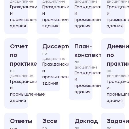
дисциплине
дисциплине
дисциплине
дисциплин
Гражданские
Гражданские
Гражданские
Гражданс
и
и
и
и
промышленные
промышленные
промышленные
промышл
здания
здания
здания
здания
Отчет
Диссертация
План-
Дневни
по
по
конспект
по
дисциплине
по
практике
практи
Гражданские
дисциплине
и
по
по
Гражданские
дисциплине
дисциплин
промышленные
и
Гражданские
Гражданс
здания
промышленные
и
и
здания
промышленные
промышл
здания
здания
Ответы
Эссе
Доклад
Задачи
по
по
по