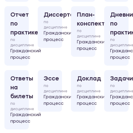
Отчет
Диссертация
План-
Дневни
по
по
конспект
по
дисциплине
по
практике
практи
Гражданский
дисциплине
процесс
по
по
Гражданский
дисциплине
дисциплин
процесс
Гражданский
Гражданс
процесс
процесс
Ответы
Эссе
Доклад
Задачи
по
по
по
на
дисциплине
дисциплине
дисциплин
билеты
Гражданский
Гражданский
Гражданс
процесс
процесс
процесс
по
дисциплине
Гражданский
процесс