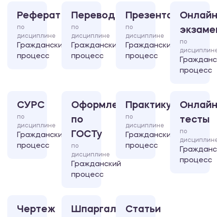
Реферат
Перевод
Презентация
Онлайн
по
по
по
экзаме
дисциплине
дисциплине
дисциплине
по
Гражданский
Гражданский
Гражданский
дисциплин
процесс
процесс
процесс
Гражданс
процесс
СУРС
Оформление
Практикум
Онлайн
по
по
по
тесты
дисциплине
дисциплине
по
ГОСТу
Гражданский
Гражданский
дисциплин
процесс
процесс
по
Гражданс
дисциплине
процесс
Гражданский
процесс
Чертеж
Шпаргалка
Статьи