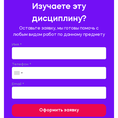
Изучаете эту
ПРОИЗВОДСТВО ПРОДУКЦИИ И ОРГАНИЗАЦИЯ ОБЩЕСТВЕННОГО
ПИТАНИЯ
дисциплину?
ПРОМЫШЛЕННОЕ И ГРАЖДАНСКОЕ СТРОИТЕЛЬСТВО
Оставьте заявку, мы готовы помочь с
ПСИХОЛОГИЯ
РЕВИЗИЯ И АУДИТ
РЕЖУЩИЙ ИНСТРУМЕНТ
любым видом работ по данному предмету
РУССКАЯ ЛИТЕРАТУРА
РУССКИЙ ЯЗЫК
Имя *
СЕЛЬСКОЕ ХОЗЯЙСТВО
СЕЛЬСКОХОЗЯЙСТВЕННАЯ ТЕХНИКА
СОЦИАЛЬНО-ГУМАНИТАРНЫЕ НАУКИ
СТАРОСЛАВЯНСКИЙ ЯЗЫК
Телефон *
СТРОИТЕЛЬСТВО АВТОМОБИЛЬНЫХ ДОРОГ
СТРОИТЕЛЬСТВО ЖЕЛЕЗНЫХ ДОРОГ
ТАМОЖЕННОЕ ДЕЛО
Email *
ТЕПЛОЭНЕРГЕТИКА
ТЕХНОЛОГИЯ ДЕРЕВООБРАБАТЫВАЮЩИХ ПРОИЗВОДСТВ
ТЕХНОЛОГИЯ ЛИТЕЙНОГО ПРОИЗВОДСТВА
ТЕХНОЛОГИЯ МАШИНОСТРОЕНИЯ