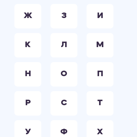
Ж
З
И
К
Л
М
Н
О
П
Р
С
Т
У
Ф
Х