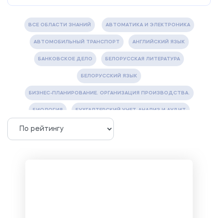
ВСЕ ОБЛАСТИ ЗНАНИЙ
АВТОМАТИКА И ЭЛЕКТРОНИКА
АВТОМОБИЛЬНЫЙ ТРАНСПОРТ
АНГЛИЙСКИЙ ЯЗЫК
БАНКОВСКОЕ ДЕЛО
БЕЛОРУССКАЯ ЛИТЕРАТУРА
БЕЛОРУССКИЙ ЯЗЫК
БИЗНЕС-ПЛАНИРОВАНИЕ. ОРГАНИЗАЦИЯ ПРОИЗВОДСТВА.
БИОЛОГИЯ
БУХГАЛТЕРСКИЙ УЧЕТ, АНАЛИЗ И АУДИТ
ВЕТЕРИНАРИЯ
ВОДОСНАБЖЕНИЕ И ВОДООТВЕДЕНИЕ
ГАЗОВАЯ И НЕФТЯНАЯ ПРОМЫШЛЕННОСТЬ
ГЕОГРАФИЯ
ГЕОЛОГИЯ И ГЕОДЕЗИЯ
ГИДРАВЛИКА
ГОСТИНИЧНЫЙ СЕРВИС. ТУРИЗМ.
ДОКУМЕНТОВЕДЕНИЕ
ЖЕЛЕЗНОДОРОЖНЫЙ ТРАНСПОРТ
ЖУРНАЛИСТИКА
ЗЕМЛЕУСТРОЙСТВО, КАДАСТР И МОНИТОРИНГ ЗЕМЕЛЬ