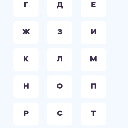
Г
Д
Е
Ж
З
И
К
Л
М
Н
О
П
Р
С
Т