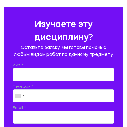
ПРАВОВЕДЕНИЕ
ПРЕДУПРЕЖДЕНИЕ И ЛИКВИДАЦИЯ ЧРЕЗВЫЧАЙНЫХ СИТУАЦИЙ
Изучаете эту
ПРОИЗВОДСТВО ПРОДУКЦИИ И ОРГАНИЗАЦИЯ ОБЩЕСТВЕННОГО
ПИТАНИЯ
дисциплину?
ПРОМЫШЛЕННОЕ И ГРАЖДАНСКОЕ СТРОИТЕЛЬСТВО
Оставьте заявку, мы готовы помочь с
ПСИХОЛОГИЯ
РЕВИЗИЯ И АУДИТ
РЕЖУЩИЙ ИНСТРУМЕНТ
любым видом работ по данному предмету
РУССКАЯ ЛИТЕРАТУРА
РУССКИЙ ЯЗЫК
Имя *
СЕЛЬСКОЕ ХОЗЯЙСТВО
СЕЛЬСКОХОЗЯЙСТВЕННАЯ ТЕХНИКА
СОЦИАЛЬНО-ГУМАНИТАРНЫЕ НАУКИ
СТАРОСЛАВЯНСКИЙ ЯЗЫК
Телефон *
СТРОИТЕЛЬСТВО АВТОМОБИЛЬНЫХ ДОРОГ
СТРОИТЕЛЬСТВО ЖЕЛЕЗНЫХ ДОРОГ
ТАМОЖЕННОЕ ДЕЛО
Email *
ТЕПЛОЭНЕРГЕТИКА
ТЕХНОЛОГИЯ ДЕРЕВООБРАБАТЫВАЮЩИХ ПРОИЗВОДСТВ