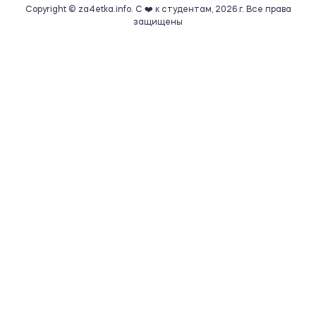
Copyright © za4etka.info. С ❤️ к студентам, 2026 г. Все права
защищены