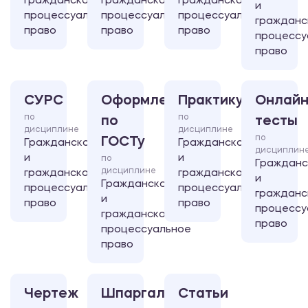
гражданско-
гражданско-
гражданско-
и
процессуальное
процессуальное
процессуальное
гражданс
право
право
право
процессу
право
СУРС
Оформление
Практикум
Онлайн
по
по
по
тесты
дисциплине
дисциплине
по
ГОСТу
Гражданское
Гражданское
дисциплин
и
и
по
Гражданс
дисциплине
гражданско-
гражданско-
и
Гражданское
процессуальное
процессуальное
гражданс
и
право
право
процессу
гражданско-
право
процессуальное
право
Чертеж
Шпаргалка
Статьи