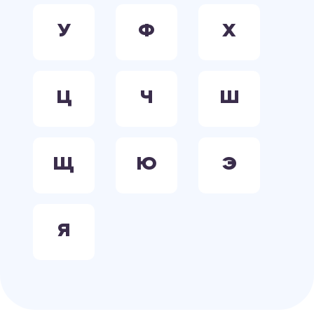
У
Ф
Х
Ц
Ч
Ш
Щ
Ю
Э
Я