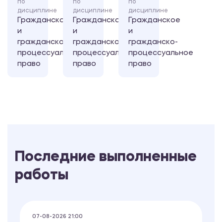
по
по
по
дисциплине
дисциплине
дисциплине
Гражданское
Гражданское
Гражданское
и
и
и
гражданско-
гражданско-
гражданско-
процессуальное
процессуальное
процессуальное
право
право
право
Последние выполненные
работы
07-08-2026 21:00