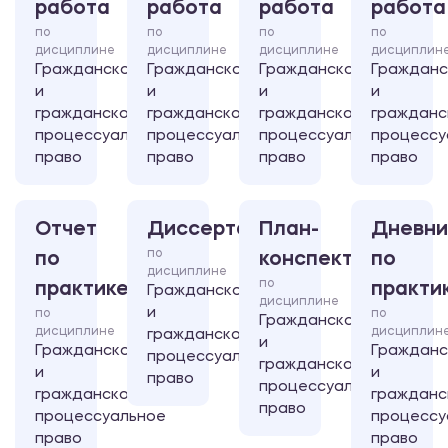
работа
работа
работа
работа
по
по
по
по
дисциплине
дисциплине
дисциплине
дисциплин
Гражданское
Гражданское
Гражданское
Гражданс
и
и
и
и
гражданско-
гражданско-
гражданско-
гражданс
процессуальное
процессуальное
процессуальное
процессу
право
право
право
право
Отчет
Диссертация
План-
Дневни
по
по
конспект
по
дисциплине
по
практике
практи
Гражданское
дисциплине
и
по
по
Гражданское
дисциплине
дисциплин
гражданско-
и
Гражданское
Гражданс
процессуальное
гражданско-
и
и
право
процессуальное
гражданско-
гражданс
право
процессуальное
процессу
право
право