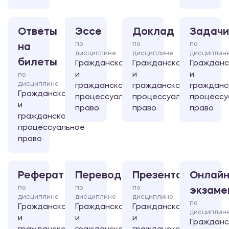
Ответы
Эссе
Доклад
Задачи
по
по
по
на
дисциплине
дисциплине
дисциплин
билеты
Гражданское
Гражданское
Гражданс
и
и
и
по
дисциплине
гражданско-
гражданско-
гражданс
Гражданское
процессуальное
процессуальное
процессу
и
право
право
право
гражданско-
процессуальное
право
Реферат
Перевод
Презентация
Онлайн
по
по
по
экзаме
дисциплине
дисциплине
дисциплине
по
Гражданское
Гражданское
Гражданское
дисциплин
и
и
и
Гражданс