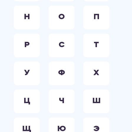
Н
О
П
Р
С
Т
У
Ф
Х
Ц
Ч
Ш
Щ
Ю
Э