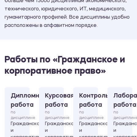
больше чем 15000 дисциплинам экономического,
технического, юридического, ИТ, медицинского,
гуманитарного профилей. Все дисциплины удобно
расположены в алфавитном порядке.
Работы по «Гражданское и
корпоративное право»
Дипломная
Курсовая
Контрольная
Лабора
работа
работа
работа
работа
по
по
по
по
дисциплине
дисциплине
дисциплине
дисциплин
Гражданское
Гражданское
Гражданское
Гражданс
и
и
и
и