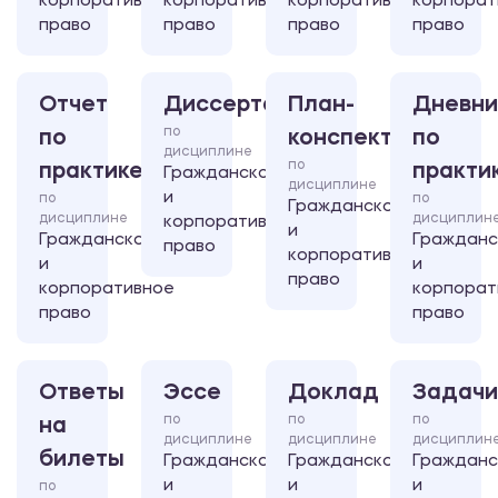
корпоративное
корпоративное
корпоративное
корпорат
право
право
право
право
Отчет
Диссертация
План-
Дневни
по
по
конспект
по
дисциплине
по
практике
практи
Гражданское
дисциплине
и
по
по
Гражданское
дисциплине
дисциплин
корпоративное
и
Гражданское
Гражданс
право
корпоративное
и
и
право
корпоративное
корпорат
право
право
Ответы
Эссе
Доклад
Задачи
по
по
по
на
дисциплине
дисциплине
дисциплин
билеты
Гражданское
Гражданское
Гражданс
и
и
и
по