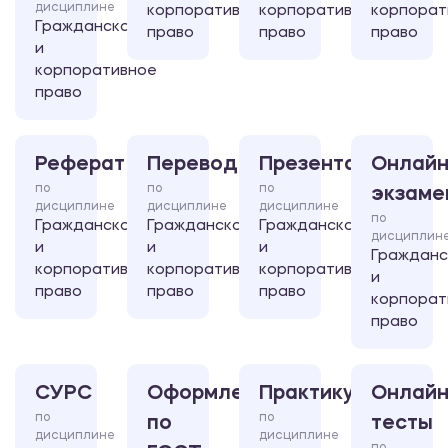
дисциплине
корпоративное
корпоративное
корпорат
Гражданское
право
право
право
и
корпоративное
право
Реферат
Перевод
Презентация
Онлайн
по
по
по
экзаме
дисциплине
дисциплине
дисциплине
по
Гражданское
Гражданское
Гражданское
дисциплин
и
и
и
Гражданс
корпоративное
корпоративное
корпоративное
и
право
право
право
корпорат
право
СУРС
Оформление
Практикум
Онлайн
по
по
по
тесты
дисциплине
дисциплине