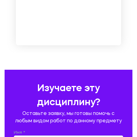
МАРКЕТИНГ И РЕКЛАМА
МАТЕМАТИКА
МЕДИЦИНА
МЕНЕДЖМЕНТ
МЕТАЛЛУРГИЯ. СВАРКА.
МЕТРОЛОГИЯ И СТАНДАРТИЗАЦИЯ
МЕХАНИКА МАТЕРИАЛОВ
НЕМЕЦКИЙ ЯЗЫК
ОХРАНА ТРУДА И БЕЗОПАСНОСТЬ ЖИЗНЕДЕЯТЕЛЬНОСТИ
ПЕДАГОГИКА
ПОЛЬСКИЙ ЯЗЫК
ПОЧТОВАЯ СВЯЗЬ
ПРАВОВЕДЕНИЕ
ПРЕДУПРЕЖДЕНИЕ И ЛИКВИДАЦИЯ ЧРЕЗВЫЧАЙНЫХ СИТУАЦИЙ
Изучаете эту
ПРОИЗВОДСТВО ПРОДУКЦИИ И ОРГАНИЗАЦИЯ ОБЩЕСТВЕННОГО
ПИТАНИЯ
дисциплину?
ПРОМЫШЛЕННОЕ И ГРАЖДАНСКОЕ СТРОИТЕЛЬСТВО
Оставьте заявку, мы готовы помочь с
ПСИХОЛОГИЯ
РЕВИЗИЯ И АУДИТ
РЕЖУЩИЙ ИНСТРУМЕНТ
любым видом работ по данному предмету
РУССКАЯ ЛИТЕРАТУРА
РУССКИЙ ЯЗЫК
Имя *