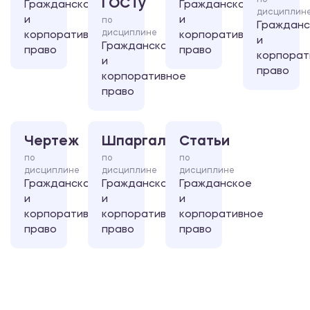
по
ГОСТу
Гражданское
Гражданское
дисциплин
и
и
по
Гражданс
дисциплине
корпоративное
корпоративное
и
Гражданское
право
право
корпорат
и
право
корпоративное
право
Чертеж
Шпаргалка
Статьи
по
по
по
дисциплине
дисциплине
дисциплине
Гражданское
Гражданское
Гражданское
и
и
и
корпоративное
корпоративное
корпоративное
право
право
право