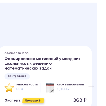
06-08-2026 18:00
06
Формирование мотиваций у младших
П
школьников к решению
с
математических задач
е
Контрольная
УНИКАЛЬНОСТЬ
СРОК ВЫПОЛНЕНИЯ
88%
1 ДЕНЬ
363 ₽
Эксперт:
Э
Половко В.