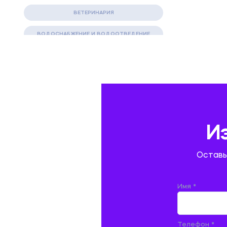
ВЕТЕРИНАРИЯ
ВОДОСНАБЖЕНИЕ И ВОДООТВЕДЕНИЕ
ГАЗОВАЯ И НЕФТЯНАЯ ПРОМЫШЛЕННОСТЬ
ГЕОГРАФИЯ
ГЕОЛОГИЯ И ГЕОДЕЗИЯ
ГИДРАВЛИКА
И
ГОСТИНИЧНЫЙ СЕРВИС. ТУРИЗМ.
Оставь
ДОКУМЕНТОВЕДЕНИЕ
ЖЕЛЕЗНОДОРОЖНЫЙ ТРАНСПОРТ
Имя *
ЖУРНАЛИСТИКА
Телефон *
ЗЕМЛЕУСТРОЙСТВО, КАДАСТР И