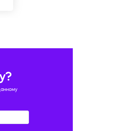
у?
данному