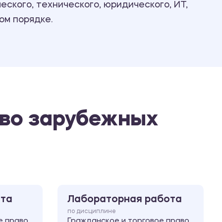
ского, технического, юридического, ИТ,
Ответы на билеты
ом порядке.
аво зарубежных
ота
Лабораторная работа
по дисциплине
е право
Гражданское и торговое право