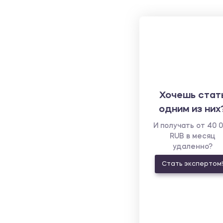
Хочешь стат
одним из них
И получать от 40 
RUB в месяц
удаленно?
Стать экспертом!