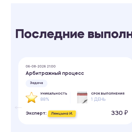
Последние выпол
06-08-2026 21:00
Арбитражный процесс
Задача
УНИКАЛЬНОСТЬ
СРОК ВЫПОЛНЕНИЯ
88%
1 ДЕНЬ
ИЯ
330 ₽
Эксперт:
Лямцына И.
 ₽