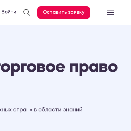
Войти
Оставить заявку
Готовые работ
Все услуги
Дипломная работа
орговое право
Курсовая работа
Контрольная работа
Лабораторная работа
Отчет по практике
Диссертация
жных стран» в области знаний
План-конспект
Дневник по практике