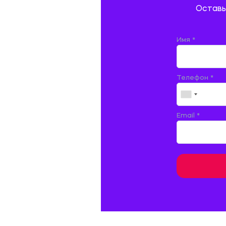
Оставь
ДОКУМЕНТОВЕДЕНИЕ
ЖЕЛЕЗНОДОРОЖНЫЙ ТРАНСПОРТ
Имя *
ЖУРНАЛИСТИКА
Телефон *
ЗЕМЛЕУСТРОЙСТВО, КАДАСТР И
МОНИТОРИНГ ЗЕМЕЛЬ
ИНФОРМАТИКА И ПРОГРАММИРОВАНИЕ
Email *
ИСПАНСКИЙ ЯЗЫК
ИСТОРИЯ
ИТАЛЬЯНСКИЙ ЯЗЫК
КИТАЙСКИЙ ЯЗЫК. ЯПОНСКИЙ ЯЗЫК.
КУЛЬТУРОЛОГИЯ И ДЕЯТЕЛЬНОСТЬ В СФЕРЕ
КУЛЬТУРЫ