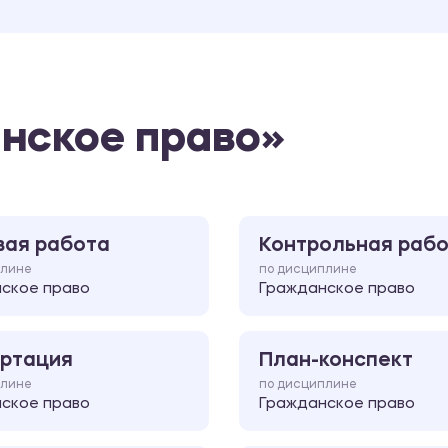
нское право»
вая работа
Контрольная раб
плине
по дисциплине
ское право
Гражданское право
ртация
План-конспект
плине
по дисциплине
ское право
Гражданское право