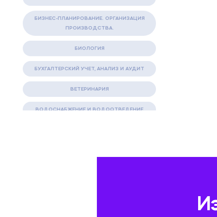
БИЗНЕС-ПЛАНИРОВАНИЕ. ОРГАНИЗАЦИЯ
ПРОИЗВОДСТВА.
БИОЛОГИЯ
БУХГАЛТЕРСКИЙ УЧЕТ, АНАЛИЗ И АУДИТ
ВЕТЕРИНАРИЯ
ВОДОСНАБЖЕНИЕ И ВОДООТВЕДЕНИЕ
ГАЗОВАЯ И НЕФТЯНАЯ ПРОМЫШЛЕННОСТЬ
ГЕОГРАФИЯ
ГЕОЛОГИЯ И ГЕОДЕЗИЯ
ГИДРАВЛИКА
И
ГОСТИНИЧНЫЙ СЕРВИС. ТУРИЗМ.