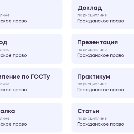
Доклад
плине
по дисциплине
ское право
Гражданское право
од
Презентация
плине
по дисциплине
ское право
Гражданское право
ление по ГОСТу
Практикум
плине
по дисциплине
ское право
Гражданское право
алка
Статьи
плине
по дисциплине
ское право
Гражданское право