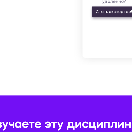
удаленно?
Стать экспертом!
зучаете эту дисциплин