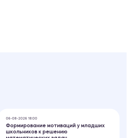
06-08-2026 18:00
06
Формирование мотиваций у младших
П
школьников к решению
с