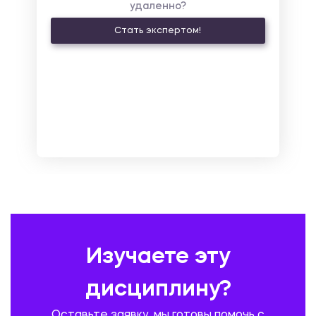
удаленно?
КУЛЬТУРОЛОГИЯ И ДЕЯТЕЛЬНОСТЬ В СФЕРЕ КУЛЬТУРЫ
Стать экспертом!
ЛАТИНСКИЙ ЯЗЫК
ЛЕСНОЕ ХОЗЯЙСТВО
ЛОГИСТИКА
МАРКЕТИНГ И РЕКЛАМА
МАТЕМАТИКА
МЕДИЦИНА
МЕНЕДЖМЕНТ
МЕТАЛЛУРГИЯ. СВАРКА.
МЕТРОЛОГИЯ И СТАНДАРТИЗАЦИЯ
МЕХАНИКА МАТЕРИАЛОВ
НЕМЕЦКИЙ ЯЗЫК
ОХРАНА ТРУДА И БЕЗОПАСНОСТЬ ЖИЗНЕДЕЯТЕЛЬНОСТИ
ПЕДАГОГИКА
ПОЛЬСКИЙ ЯЗЫК
ПОЧТОВАЯ СВЯЗЬ
ПРАВОВЕДЕНИЕ
ПРЕДУПРЕЖДЕНИЕ И ЛИКВИДАЦИЯ ЧРЕЗВЫЧАЙНЫХ СИТУАЦИЙ
Изучаете эту
ПРОИЗВОДСТВО ПРОДУКЦИИ И ОРГАНИЗАЦИЯ ОБЩЕСТВЕННОГО
ПИТАНИЯ
дисциплину?
ПРОМЫШЛЕННОЕ И ГРАЖДАНСКОЕ СТРОИТЕЛЬСТВО
Оставьте заявку, мы готовы помочь с