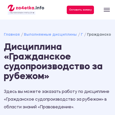
Данные, необходимые для качественного выполнения заказа
Оставить заявку
- МЫ ПОМОГАЕМ УЧИТЬСЯ ❤️
Главная
Выполняемые дисциплины
Г
Гражданское 
Дисциплина
«Гражданское
судопроизводство за
рубежом»
Здесь вы можете заказать работу по дисциплине
«Гражданское судопроизводство за рубежом» в
области знаний «Правоведение».