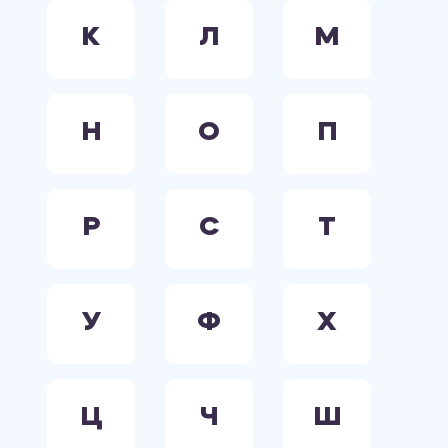
К
Л
М
Н
О
П
Р
С
Т
У
Ф
Х
Ц
Ч
Ш