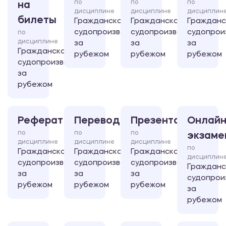
по
по
по
на
дисциплине
дисциплине
дисциплин
билеты
Гражданское
Гражданское
Гражданс
судопроизводство
судопроизводство
судопрои
по
дисциплине
за
за
за
Гражданское
рубежом
рубежом
рубежом
судопроизводство
за
рубежом
Реферат
Перевод
Презентация
Онлайн
по
по
по
экзаме
дисциплине
дисциплине
дисциплине
по
Гражданское
Гражданское
Гражданское
дисциплин
судопроизводство
судопроизводство
судопроизводство
Гражданс
за
за
за
судопрои
рубежом
рубежом
рубежом
за
рубежом