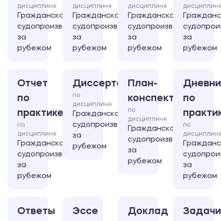
дисциплине
дисциплине
дисциплине
дисциплин
Гражданское
Гражданское
Гражданское
Гражданс
судопроизводство
судопроизводство
судопроизводство
судопрои
за
за
за
за
рубежом
рубежом
рубежом
рубежом
Отчет
Диссертация
План-
Дневни
по
по
конспект
по
дисциплине
по
практике
практи
Гражданское
дисциплине
судопроизводство
по
по
Гражданское
дисциплине
дисциплин
за
судопроизводство
Гражданское
Гражданс
рубежом
за
судопроизводство
судопрои
рубежом
за
за
рубежом
рубежом
Ответы
Эссе
Доклад
Задачи