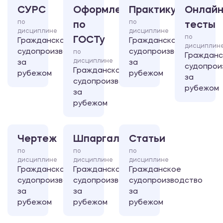
СУРС
Оформление
Практикум
Онлайн
по
по
по
тесты
дисциплине
дисциплине
по
ГОСТу
Гражданское
Гражданское
дисциплин
судопроизводство
судопроизводство
по
Гражданс
дисциплине
за
за
судопрои
Гражданское
рубежом
рубежом
за
судопроизводство
рубежом
за
рубежом
Чертеж
Шпаргалка
Статьи
по
по
по
дисциплине
дисциплине
дисциплине
Гражданское
Гражданское
Гражданское
судопроизводство
судопроизводство
судопроизводство
за
за
за
рубежом
рубежом
рубежом