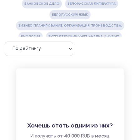
БАНКОВСКОЕ ДЕЛО
БЕЛОРУССКАЯ ЛИТЕРАТУРА
БЕЛОРУССКИЙ ЯЗЫК
БИЗНЕС-ПЛАНИРОВАНИЕ. ОРГАНИЗАЦИЯ ПРОИЗВОДСТВА.
БИОЛОГИЯ
БУХГАЛТЕРСКИЙ УЧЕТ, АНАЛИЗ И АУДИТ
ВЕТЕРИНАРИЯ
ВОДОСНАБЖЕНИЕ И ВОДООТВЕДЕНИЕ
ГАЗОВАЯ И НЕФТЯНАЯ ПРОМЫШЛЕННОСТЬ
ГЕОГРАФИЯ
ГЕОЛОГИЯ И ГЕОДЕЗИЯ
ГИДРАВЛИКА
ГОСТИНИЧНЫЙ СЕРВИС. ТУРИЗМ.
ДОКУМЕНТОВЕДЕНИЕ
ЖЕЛЕЗНОДОРОЖНЫЙ ТРАНСПОРТ
ЖУРНАЛИСТИКА
ЗЕМЛЕУСТРОЙСТВО, КАДАСТР И МОНИТОРИНГ ЗЕМЕЛЬ
ИНФОРМАТИКА И ПРОГРАММИРОВАНИЕ
ИСПАНСКИЙ ЯЗЫК
ИСТОРИЯ
ИТАЛЬЯНСКИЙ ЯЗЫК
Хочешь стать одним из них?
КИТАЙСКИЙ ЯЗЫК. ЯПОНСКИЙ ЯЗЫК.
И получать от 40 000 RUB в месяц