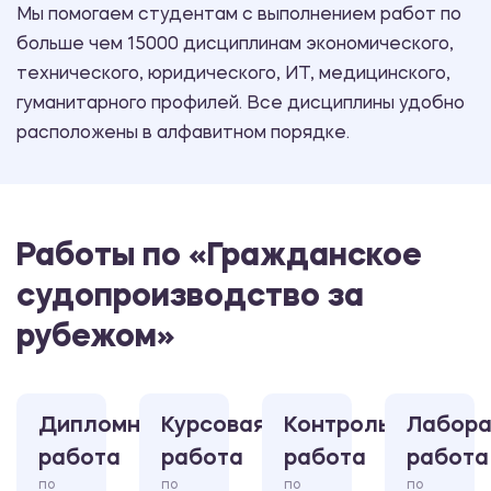
Мы помогаем студентам с выполнением работ по
больше чем 15000 дисциплинам экономического,
технического, юридического, ИТ, медицинского,
гуманитарного профилей. Все дисциплины удобно
расположены в алфавитном порядке.
Работы по «Гражданское
судопроизводство за
рубежом»
Дипломная
Курсовая
Контрольная
Лабора
работа
работа
работа
работа
по
по
по
по