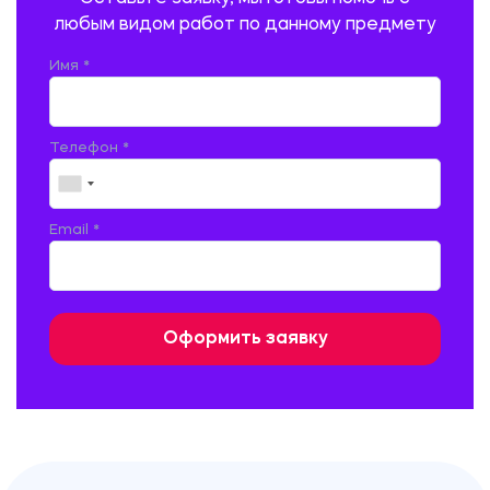
ПСИХОЛОГИЯ
РЕВИЗИЯ И АУДИТ
РЕЖУЩИЙ ИНСТРУМЕНТ
любым видом работ по данному предмету
РУССКАЯ ЛИТЕРАТУРА
РУССКИЙ ЯЗЫК
Имя *
СЕЛЬСКОЕ ХОЗЯЙСТВО
СЕЛЬСКОХОЗЯЙСТВЕННАЯ ТЕХНИКА
СОЦИАЛЬНО-ГУМАНИТАРНЫЕ НАУКИ
СТАРОСЛАВЯНСКИЙ ЯЗЫК
Телефон *
СТРОИТЕЛЬСТВО АВТОМОБИЛЬНЫХ ДОРОГ
СТРОИТЕЛЬСТВО ЖЕЛЕЗНЫХ ДОРОГ
ТАМОЖЕННОЕ ДЕЛО
Email *
ТЕПЛОЭНЕРГЕТИКА
ТЕХНОЛОГИЯ ДЕРЕВООБРАБАТЫВАЮЩИХ ПРОИЗВОДСТВ
ТЕХНОЛОГИЯ ЛИТЕЙНОГО ПРОИЗВОДСТВА
ТЕХНОЛОГИЯ МАШИНОСТРОЕНИЯ
ТЕХНОЛОГИЯ ШВЕЙНОГО ПРОИЗВОДСТВА
ТОВАРОВЕДЕНИЕ И ТОРГОВЛЯ
ФИЗИКА
ФИЗИЧЕСКАЯ КУЛЬТУРА
ФИНАНСЫ И КРЕДИТ