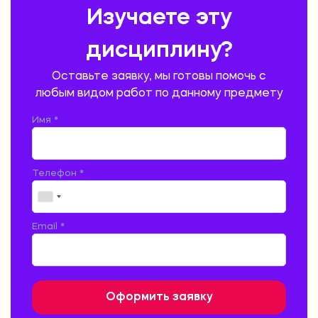
Изучаете эту
ПРОИЗВОДСТВО ПРОДУКЦИИ И ОРГАНИЗАЦИЯ ОБЩЕСТВЕННОГО
ПИТАНИЯ
дисциплину?
ПРОМЫШЛЕННОЕ И ГРАЖДАНСКОЕ СТРОИТЕЛЬСТВО
Оставьте заявку, мы готовы помочь с
ПСИХОЛОГИЯ
РЕВИЗИЯ И АУДИТ
РЕЖУЩИЙ ИНСТРУМЕНТ
любым видом работ по данному предмету
РУССКАЯ ЛИТЕРАТУРА
РУССКИЙ ЯЗЫК
Имя *
СЕЛЬСКОЕ ХОЗЯЙСТВО
СЕЛЬСКОХОЗЯЙСТВЕННАЯ ТЕХНИКА
СОЦИАЛЬНО-ГУМАНИТАРНЫЕ НАУКИ
СТАРОСЛАВЯНСКИЙ ЯЗЫК
Телефон *
СТРОИТЕЛЬСТВО АВТОМОБИЛЬНЫХ ДОРОГ
СТРОИТЕЛЬСТВО ЖЕЛЕЗНЫХ ДОРОГ
ТАМОЖЕННОЕ ДЕЛО
Email *
ТЕПЛОЭНЕРГЕТИКА
ТЕХНОЛОГИЯ ДЕРЕВООБРАБАТЫВАЮЩИХ ПРОИЗВОДСТВ
ТЕХНОЛОГИЯ ЛИТЕЙНОГО ПРОИЗВОДСТВА
ТЕХНОЛОГИЯ МАШИНОСТРОЕНИЯ