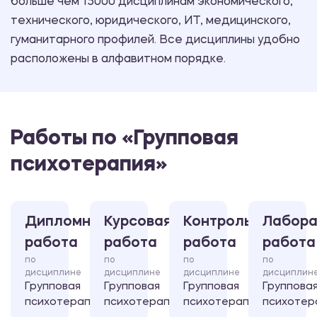
больше чем 15000 дисциплинам экономического,
технического, юридического, ИТ, медицинского,
гуманитарного профилей. Все дисциплины удобно
расположены в алфавитном порядке.
Работы по «Групповая
психотерапия»
Дипломная
Курсовая
Контрольная
Лабора
работа
работа
работа
работа
по
по
по
по
дисциплине
дисциплине
дисциплине
дисциплин
Групповая
Групповая
Групповая
Группова
психотерапия
психотерапия
психотерапия
психотер