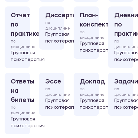
Отчет
Диссертация
План-
Дневни
по
по
конспект
по
дисциплине
по
практике
практи
Групповая
дисциплине
психотерапия
по
по
Групповая
дисциплине
дисциплин
психотерапия
Групповая
Группова
психотерапия
психотер
Ответы
Эссе
Доклад
Задачи
по
по
по
на
дисциплине
дисциплине
дисциплин
билеты
Групповая
Групповая
Группова
психотерапия
психотерапия
психотер
по
дисциплине
Групповая
психотерапия