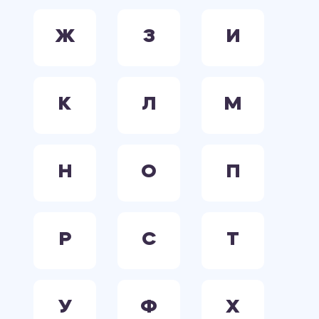
Ж
З
И
К
Л
М
Н
О
П
Р
С
Т
У
Ф
Х