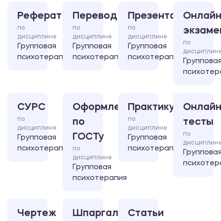
Реферат
Перевод
Презентация
Онлайн
по
по
по
экзаме
дисциплине
дисциплине
дисциплине
по
Групповая
Групповая
Групповая
дисциплин
психотерапия
психотерапия
психотерапия
Группова
психотер
СУРС
Оформление
Практикум
Онлайн
по
по
по
тесты
дисциплине
дисциплине
по
ГОСТу
Групповая
Групповая
дисциплин
психотерапия
психотерапия
по
Группова
дисциплине
психотер
Групповая
психотерапия
Чертеж
Шпаргалка
Статьи