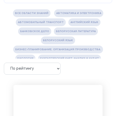
ВСЕ ОБЛАСТИ ЗНАНИЙ
АВТОМАТИКА И ЭЛЕКТРОНИКА
АВТОМОБИЛЬНЫЙ ТРАНСПОРТ
АНГЛИЙСКИЙ ЯЗЫК
БАНКОВСКОЕ ДЕЛО
БЕЛОРУССКАЯ ЛИТЕРАТУРА
БЕЛОРУССКИЙ ЯЗЫК
БИЗНЕС-ПЛАНИРОВАНИЕ. ОРГАНИЗАЦИЯ ПРОИЗВОДСТВА.
БИОЛОГИЯ
БУХГАЛТЕРСКИЙ УЧЕТ, АНАЛИЗ И АУДИТ
ВЕТЕРИНАРИЯ
ВОДОСНАБЖЕНИЕ И ВОДООТВЕДЕНИЕ
ГАЗОВАЯ И НЕФТЯНАЯ ПРОМЫШЛЕННОСТЬ
ГЕОГРАФИЯ
ГЕОЛОГИЯ И ГЕОДЕЗИЯ
ГИДРАВЛИКА
ГОСТИНИЧНЫЙ СЕРВИС. ТУРИЗМ.
ДОКУМЕНТОВЕДЕНИЕ
ЖЕЛЕЗНОДОРОЖНЫЙ ТРАНСПОРТ
ЖУРНАЛИСТИКА
ЗЕМЛЕУСТРОЙСТВО, КАДАСТР И МОНИТОРИНГ ЗЕМЕЛЬ