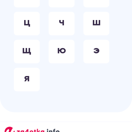
Ц
Ч
Ш
Щ
Ю
Э
Я