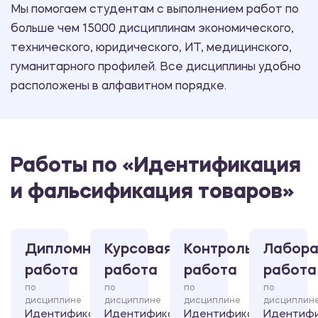
Мы помогаем студентам с выполнением работ по
больше чем 15000 дисциплинам экономического,
технического, юридического, ИТ, медицинского,
гуманитарного профилей. Все дисциплины удобно
расположены в алфавитном порядке.
Работы по «Идентификация
и фальсификация товаров»
Дипломная
Курсовая
Контрольная
Лабора
работа
работа
работа
работа
по
по
по
по
дисциплине
дисциплине
дисциплине
дисциплин
Идентификация
Идентификация
Идентификация
Идентиф