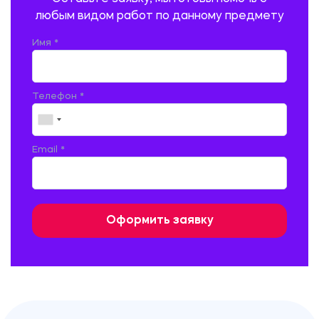
ПСИХОЛОГИЯ
РЕВИЗИЯ И АУДИТ
РЕЖУЩИЙ ИНСТРУМЕНТ
любым видом работ по данному предмету
РУССКАЯ ЛИТЕРАТУРА
РУССКИЙ ЯЗЫК
Имя *
СЕЛЬСКОЕ ХОЗЯЙСТВО
СЕЛЬСКОХОЗЯЙСТВЕННАЯ ТЕХНИКА
СОЦИАЛЬНО-ГУМАНИТАРНЫЕ НАУКИ
СТАРОСЛАВЯНСКИЙ ЯЗЫК
Телефон *
СТРОИТЕЛЬСТВО АВТОМОБИЛЬНЫХ ДОРОГ
СТРОИТЕЛЬСТВО ЖЕЛЕЗНЫХ ДОРОГ
ТАМОЖЕННОЕ ДЕЛО
Email *
ТЕПЛОЭНЕРГЕТИКА
ТЕХНОЛОГИЯ ДЕРЕВООБРАБАТЫВАЮЩИХ ПРОИЗВОДСТВ
ТЕХНОЛОГИЯ ЛИТЕЙНОГО ПРОИЗВОДСТВА
ТЕХНОЛОГИЯ МАШИНОСТРОЕНИЯ
ТЕХНОЛОГИЯ ШВЕЙНОГО ПРОИЗВОДСТВА
ТОВАРОВЕДЕНИЕ И ТОРГОВЛЯ
ФИЗИКА
ФИЗИЧЕСКАЯ КУЛЬТУРА
ФИНАНСЫ И КРЕДИТ