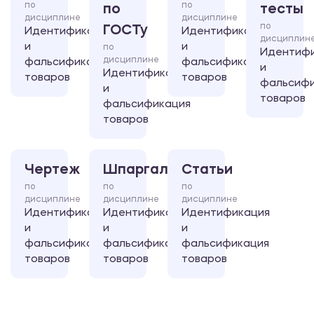
по
по
по
тесты
дисциплине
дисциплине
по
ГОСТу
Идентификация
Идентификация
дисциплин
и
и
по
Идентиф
дисциплине
фальсификация
фальсификация
и
Идентификация
товаров
товаров
фальсифи
и
товаров
фальсификация
товаров
Чертеж
Шпаргалка
Статьи
по
по
по
дисциплине
дисциплине
дисциплине
Идентификация
Идентификация
Идентификация
и
и
и
фальсификация
фальсификация
фальсификация
товаров
товаров
товаров