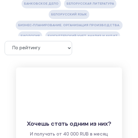
БАНКОВСКОЕ ДЕЛО
БЕЛОРУССКАЯ ЛИТЕРАТУРА
БЕЛОРУССКИЙ ЯЗЫК
БИЗНЕС-ПЛАНИРОВАНИЕ. ОРГАНИЗАЦИЯ ПРОИЗВОДСТВА.
БИОЛОГИЯ
БУХГАЛТЕРСКИЙ УЧЕТ, АНАЛИЗ И АУДИТ
ВЕТЕРИНАРИЯ
ВОДОСНАБЖЕНИЕ И ВОДООТВЕДЕНИЕ
ГАЗОВАЯ И НЕФТЯНАЯ ПРОМЫШЛЕННОСТЬ
ГЕОГРАФИЯ
ГЕОЛОГИЯ И ГЕОДЕЗИЯ
ГИДРАВЛИКА
ГОСТИНИЧНЫЙ СЕРВИС. ТУРИЗМ.
ДОКУМЕНТОВЕДЕНИЕ
ЖЕЛЕЗНОДОРОЖНЫЙ ТРАНСПОРТ
ЖУРНАЛИСТИКА
ЗЕМЛЕУСТРОЙСТВО, КАДАСТР И МОНИТОРИНГ ЗЕМЕЛЬ
ИНФОРМАТИКА И ПРОГРАММИРОВАНИЕ
ИСПАНСКИЙ ЯЗЫК
ИСТОРИЯ
ИТАЛЬЯНСКИЙ ЯЗЫК
Хочешь стать одним из них?
КИТАЙСКИЙ ЯЗЫК. ЯПОНСКИЙ ЯЗЫК.
И получать от 40 000 RUB в месяц