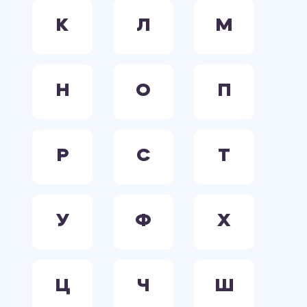
К
Л
М
Н
О
П
Р
С
Т
У
Ф
Х
Ц
Ч
Ш