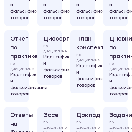
и
и
и
и
фальсификация
фальсификация
фальсификация
фальсифи
товаров
товаров
товаров
товаров
Отчет
Диссертация
План-
Дневни
по
по
конспект
по
дисциплине
по
практике
практи
Идентификация
дисциплине
и
по
по
Идентификация
дисциплине
дисциплин
фальсификация
и
Идентификация
Идентиф
товаров
фальсификация
и
и
товаров
фальсификация
фальсифи
товаров
товаров
Ответы
Эссе
Доклад
Задачи
по
по
по
на
дисциплине
дисциплине
дисциплин