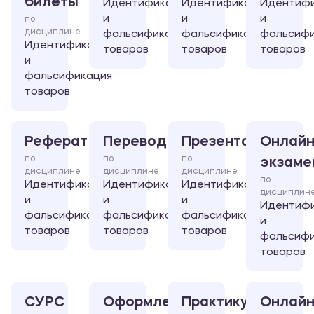
билеты
Идентификация
Идентификация
Идентиф
и
и
и
по
дисциплине
фальсификация
фальсификация
фальсифи
Идентификация
товаров
товаров
товаров
и
фальсификация
товаров
Реферат
Перевод
Презентация
Онлайн
по
по
по
экзаме
дисциплине
дисциплине
дисциплине
по
Идентификация
Идентификация
Идентификация
дисциплин
и
и
и
Идентиф
фальсификация
фальсификация
фальсификация
и
товаров
товаров
товаров
фальсифи
товаров
СУРС
Оформление
Практикум
Онлайн