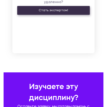
удаленно?
КУЛЬТУРОЛОГИЯ И ДЕЯТЕЛЬНОСТЬ В СФЕРЕ КУЛЬТУРЫ
Стать экспертом!
ЛАТИНСКИЙ ЯЗЫК
ЛЕСНОЕ ХОЗЯЙСТВО
ЛОГИСТИКА
МАРКЕТИНГ И РЕКЛАМА
МАТЕМАТИКА
МЕДИЦИНА
МЕНЕДЖМЕНТ
МЕТАЛЛУРГИЯ. СВАРКА.
МЕТРОЛОГИЯ И СТАНДАРТИЗАЦИЯ
МЕХАНИКА МАТЕРИАЛОВ
НЕМЕЦКИЙ ЯЗЫК
ОХРАНА ТРУДА И БЕЗОПАСНОСТЬ ЖИЗНЕДЕЯТЕЛЬНОСТИ
ПЕДАГОГИКА
ПОЛЬСКИЙ ЯЗЫК
ПОЧТОВАЯ СВЯЗЬ
ПРАВОВЕДЕНИЕ
ПРЕДУПРЕЖДЕНИЕ И ЛИКВИДАЦИЯ ЧРЕЗВЫЧАЙНЫХ СИТУАЦИЙ
Изучаете эту
ПРОИЗВОДСТВО ПРОДУКЦИИ И ОРГАНИЗАЦИЯ ОБЩЕСТВЕННОГО
ПИТАНИЯ
дисциплину?
ПРОМЫШЛЕННОЕ И ГРАЖДАНСКОЕ СТРОИТЕЛЬСТВО
Оставьте заявку, мы готовы помочь с