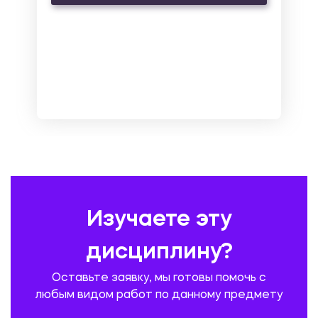
МАРКЕТИНГ И РЕКЛАМА
МАТЕМАТИКА
МЕДИЦИНА
МЕНЕДЖМЕНТ
МЕТАЛЛУРГИЯ. СВАРКА.
МЕТРОЛОГИЯ И СТАНДАРТИЗАЦИЯ
МЕХАНИКА МАТЕРИАЛОВ
НЕМЕЦКИЙ ЯЗЫК
ОХРАНА ТРУДА И БЕЗОПАСНОСТЬ ЖИЗНЕДЕЯТЕЛЬНОСТИ
ПЕДАГОГИКА
ПОЛЬСКИЙ ЯЗЫК
ПОЧТОВАЯ СВЯЗЬ
ПРАВОВЕДЕНИЕ
ПРЕДУПРЕЖДЕНИЕ И ЛИКВИДАЦИЯ ЧРЕЗВЫЧАЙНЫХ СИТУАЦИЙ
Изучаете эту
ПРОИЗВОДСТВО ПРОДУКЦИИ И ОРГАНИЗАЦИЯ ОБЩЕСТВЕННОГО
ПИТАНИЯ
дисциплину?
ПРОМЫШЛЕННОЕ И ГРАЖДАНСКОЕ СТРОИТЕЛЬСТВО
Оставьте заявку, мы готовы помочь с
ПСИХОЛОГИЯ
РЕВИЗИЯ И АУДИТ
РЕЖУЩИЙ ИНСТРУМЕНТ
любым видом работ по данному предмету
РУССКАЯ ЛИТЕРАТУРА
РУССКИЙ ЯЗЫК