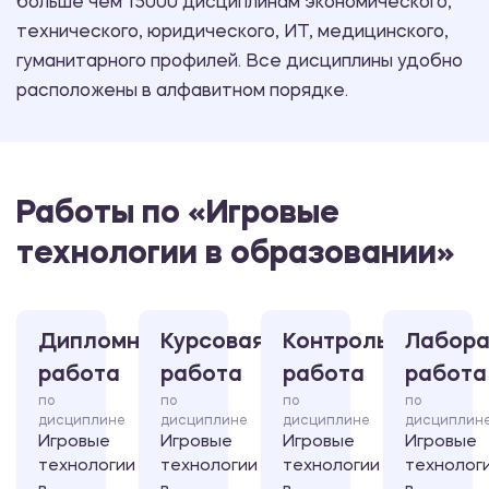
больше чем 15000 дисциплинам экономического,
технического, юридического, ИТ, медицинского,
гуманитарного профилей. Все дисциплины удобно
расположены в алфавитном порядке.
Работы по «Игровые
технологии в образовании»
Дипломная
Курсовая
Контрольная
Лабора
работа
работа
работа
работа
по
по
по
по
дисциплине
дисциплине
дисциплине
дисциплин
Игровые
Игровые
Игровые
Игровые
технологии
технологии
технологии
технолог