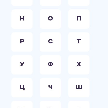
Н
О
П
Р
С
Т
У
Ф
Х
Ц
Ч
Ш