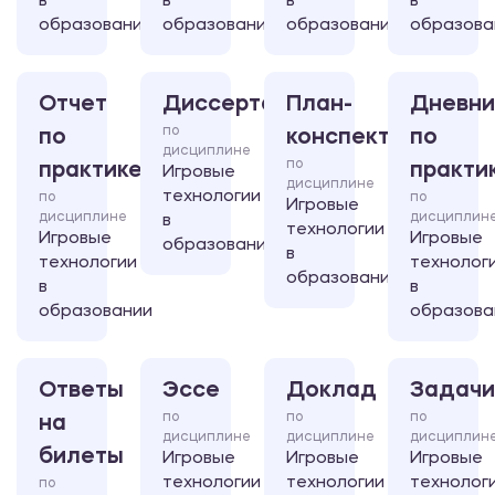
в
в
в
в
образовании
образовании
образовании
образова
Отчет
Диссертация
План-
Дневни
по
по
конспект
по
дисциплине
по
практике
практи
Игровые
дисциплине
технологии
по
по
Игровые
дисциплине
дисциплин
в
технологии
Игровые
Игровые
образовании
в
технологии
технолог
образовании
в
в
образовании
образова
Ответы
Эссе
Доклад
Задачи
по
по
по
на
дисциплине
дисциплине
дисциплин
билеты
Игровые
Игровые
Игровые
технологии
технологии
технолог
по