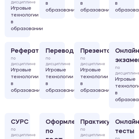
дисциплине
в
в
в
Игровые
образовании
образовании
образова
технологии
в
образовании
Реферат
Перевод
Презентация
Онлайн
по
по
по
экзаме
дисциплине
дисциплине
дисциплине
по
Игровые
Игровые
Игровые
дисциплин
технологии
технологии
технологии
Игровые
в
в
в
технолог
образовании
образовании
образовании
в
образова
СУРС
Оформление
Практикум
Онлайн
по
по
по
тесты
дисциплине
дисциплине