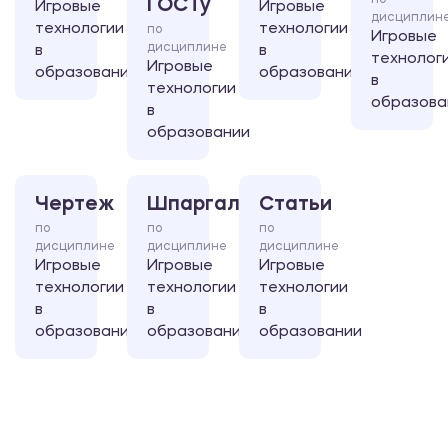
по
ГОСТу
Игровые
Игровые
дисциплин
технологии
технологии
по
Игровые
дисциплине
в
в
технолог
Игровые
образовании
образовании
в
технологии
образова
в
образовании
Чертеж
Шпаргалка
Статьи
по
по
по
дисциплине
дисциплине
дисциплине
Игровые
Игровые
Игровые
технологии
технологии
технологии
в
в
в
образовании
образовании
образовании