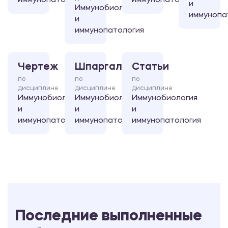
иммунопатология
иммунопатология
и
Иммунобиология
иммунопа
и
иммунопатология
Чертеж
Шпаргалка
Статьи
по
по
по
дисциплине
дисциплине
дисциплине
Иммунобиология
Иммунобиология
Иммунобиология
и
и
и
иммунопатология
иммунопатология
иммунопатология
Последние выполненные