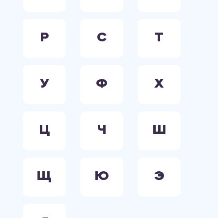
Р
С
Т
У
Ф
Х
Ц
Ч
Ш
Щ
Ю
Э