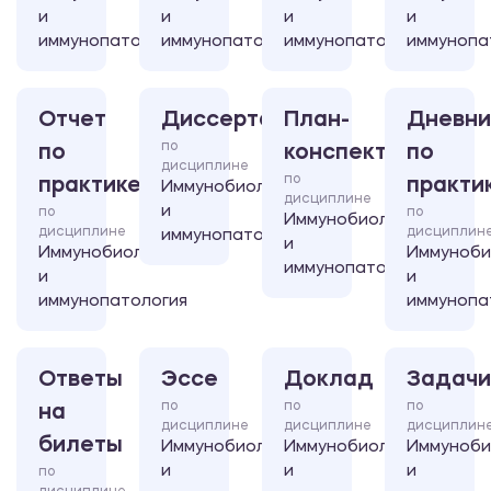
и
и
и
и
иммунопатология
иммунопатология
иммунопатология
иммунопа
Отчет
Диссертация
План-
Дневни
по
по
конспект
по
дисциплине
по
практике
практи
Иммунобиология
дисциплине
и
по
по
Иммунобиология
дисциплине
дисциплин
иммунопатология
и
Иммунобиология
Иммуноби
иммунопатология
и
и
иммунопатология
иммунопа
Ответы
Эссе
Доклад
Задачи
по
по
по
на
дисциплине
дисциплине
дисциплин
билеты
Иммунобиология
Иммунобиология
Иммуноби
и
и
и
по