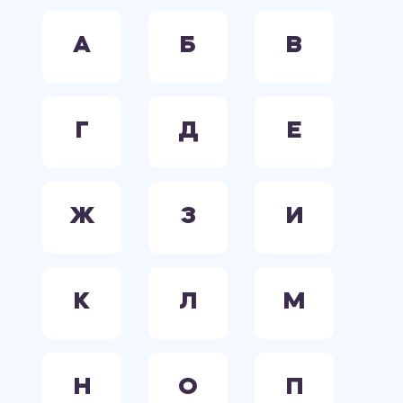
А
Б
В
Г
Д
Е
Ж
З
И
К
Л
М
Н
О
П