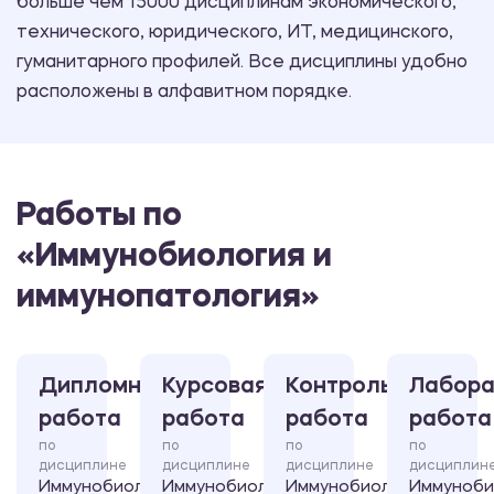
больше чем 15000 дисциплинам экономического,
технического, юридического, ИТ, медицинского,
гуманитарного профилей. Все дисциплины удобно
расположены в алфавитном порядке.
Работы по
«Иммунобиология и
иммунопатология»
Дипломная
Курсовая
Контрольная
Лабора
работа
работа
работа
работа
по
по
по
по
дисциплине
дисциплине
дисциплине
дисциплин
Иммунобиология
Иммунобиология
Иммунобиология
Иммуноби