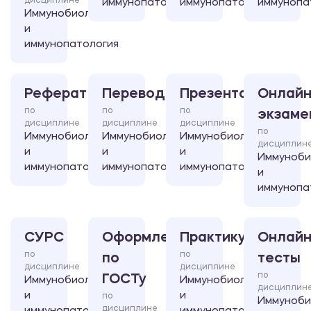
дисциплине
иммунопатология
иммунопатология
иммунопа
Иммунобиология
и
иммунопатология
Реферат
Перевод
Презентация
Онлайн
по
по
по
экзаме
дисциплине
дисциплине
дисциплине
по
Иммунобиология
Иммунобиология
Иммунобиология
дисциплин
и
и
и
Иммуноби
иммунопатология
иммунопатология
иммунопатология
и
иммунопа
СУРС
Оформление
Практикум
Онлайн
по
по
по
тесты
дисциплине
дисциплине
по
ГОСТу
Иммунобиология
Иммунобиология
дисциплин
и
и
по
Иммуноби
дисциплине