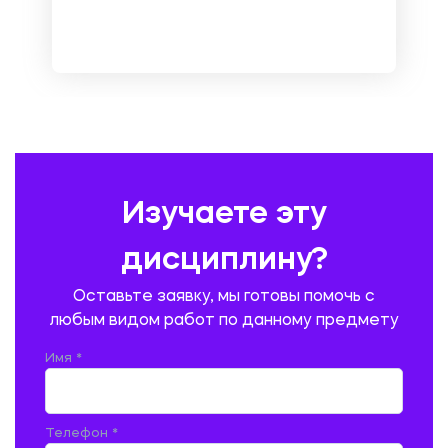
МЕТРОЛОГИЯ И СТАНДАРТИЗАЦИЯ
МЕХАНИКА МАТЕРИАЛОВ
НЕМЕЦКИЙ ЯЗЫК
ОХРАНА ТРУДА И БЕЗОПАСНОСТЬ ЖИЗНЕДЕЯТЕЛЬНОСТИ
ПЕДАГОГИКА
ПОЛЬСКИЙ ЯЗЫК
ПОЧТОВАЯ СВЯЗЬ
ПРАВОВЕДЕНИЕ
ПРЕДУПРЕЖДЕНИЕ И ЛИКВИДАЦИЯ ЧРЕЗВЫЧАЙНЫХ СИТУАЦИЙ
Изучаете эту
ПРОИЗВОДСТВО ПРОДУКЦИИ И ОРГАНИЗАЦИЯ ОБЩЕСТВЕННОГО
ПИТАНИЯ
дисциплину?
ПРОМЫШЛЕННОЕ И ГРАЖДАНСКОЕ СТРОИТЕЛЬСТВО
Оставьте заявку, мы готовы помочь с
ПСИХОЛОГИЯ
РЕВИЗИЯ И АУДИТ
РЕЖУЩИЙ ИНСТРУМЕНТ
любым видом работ по данному предмету
РУССКАЯ ЛИТЕРАТУРА
РУССКИЙ ЯЗЫК
Имя *
СЕЛЬСКОЕ ХОЗЯЙСТВО
СЕЛЬСКОХОЗЯЙСТВЕННАЯ ТЕХНИКА
СОЦИАЛЬНО-ГУМАНИТАРНЫЕ НАУКИ
СТАРОСЛАВЯНСКИЙ ЯЗЫК
Телефон *