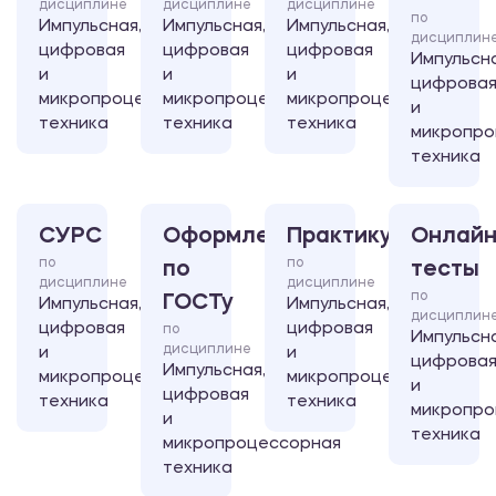
дисциплине
дисциплине
дисциплине
по
Импульсная,
Импульсная,
Импульсная,
дисциплин
цифровая
цифровая
цифровая
Импульсна
и
и
и
цифрова
микропроцессорная
микропроцессорная
микропроцессорная
и
техника
техника
техника
микропро
техника
СУРС
Оформление
Практикум
Онлайн
по
по
по
тесты
дисциплине
дисциплине
по
ГОСТу
Импульсная,
Импульсная,
дисциплин
цифровая
цифровая
по
Импульсна
дисциплине
и
и
цифрова
Импульсная,
микропроцессорная
микропроцессорная
и
цифровая
техника
техника
микропро
и
техника
микропроцессорная
техника