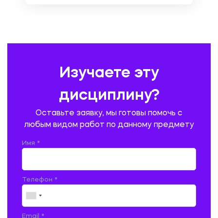
ОХРАНА ТРУДА И БЕЗОПАСНОСТЬ ЖИЗНЕДЕЯТЕЛЬНОСТИ
ПЕДАГОГИКА
ПОЛЬСКИЙ ЯЗЫК
ПОЧТОВАЯ СВЯЗЬ
ПРАВОВЕДЕНИЕ
ПРЕДУПРЕЖДЕНИЕ И ЛИКВИДАЦИЯ ЧРЕЗВЫЧАЙНЫХ СИТУАЦИЙ
Изучаете эту
ПРОИЗВОДСТВО ПРОДУКЦИИ И ОРГАНИЗАЦИЯ ОБЩЕСТВЕННОГО
ПИТАНИЯ
дисциплину?
ПРОМЫШЛЕННОЕ И ГРАЖДАНСКОЕ СТРОИТЕЛЬСТВО
Оставьте заявку, мы готовы помочь с
ПСИХОЛОГИЯ
РЕВИЗИЯ И АУДИТ
РЕЖУЩИЙ ИНСТРУМЕНТ
любым видом работ по данному предмету
РУССКАЯ ЛИТЕРАТУРА
РУССКИЙ ЯЗЫК
Имя *
СЕЛЬСКОЕ ХОЗЯЙСТВО
СЕЛЬСКОХОЗЯЙСТВЕННАЯ ТЕХНИКА
СОЦИАЛЬНО-ГУМАНИТАРНЫЕ НАУКИ
СТАРОСЛАВЯНСКИЙ ЯЗЫК
Телефон *
СТРОИТЕЛЬСТВО АВТОМОБИЛЬНЫХ ДОРОГ
СТРОИТЕЛЬСТВО ЖЕЛЕЗНЫХ ДОРОГ
ТАМОЖЕННОЕ ДЕЛО
Email *