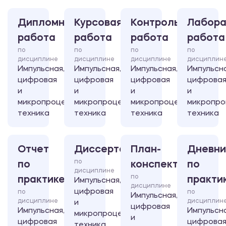
Дипломная
Курсовая
Контрольная
Лабора
работа
работа
работа
работа
по
по
по
по
дисциплине
дисциплине
дисциплине
дисциплин
Импульсная,
Импульсная,
Импульсная,
Импульсна
цифровая
цифровая
цифровая
цифрова
и
и
и
и
микропроцессорная
микропроцессорная
микропроцессорная
микропро
техника
техника
техника
техника
Отчет
Диссертация
План-
Дневни
по
по
конспект
по
дисциплине
по
практике
практи
Импульсная,
дисциплине
цифровая
по
по
Импульсная,
дисциплине
дисциплин
и
цифровая
Импульсная,
Импульсна
микропроцессорная
и
цифровая
цифрова
техника