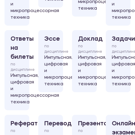
микропроцессорная
и
и
техника
микропроцессорная
микропро
техника
техника
Ответы
Эссе
Доклад
Задачи
по
по
по
на
дисциплине
дисциплине
дисциплин
билеты
Импульсная,
Импульсная,
Импульсна
цифровая
цифровая
цифрова
по
дисциплине
и
и
и
Импульсная,
микропроцессорная
микропроцессорная
микропро
цифровая
техника
техника
техника
и
микропроцессорная
техника
Реферат
Перевод
Презентация
Онлайн
по
по
по
экзаме