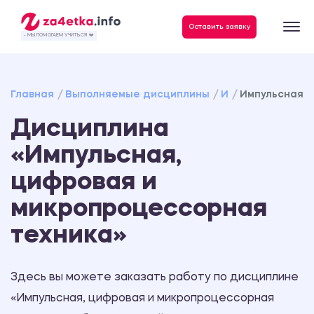
Данные, необходимые для качественного выполнения заказа
Оставить заявку
- МЫ ПОМОГАЕМ УЧИТЬСЯ ❤️
Главная
Выполняемые дисциплины
И
Импульсная, 
Дисциплина
«Импульсная,
цифровая и
микропроцессорная
техника»
Здесь вы можете заказать работу по дисциплине
«Импульсная, цифровая и микропроцессорная