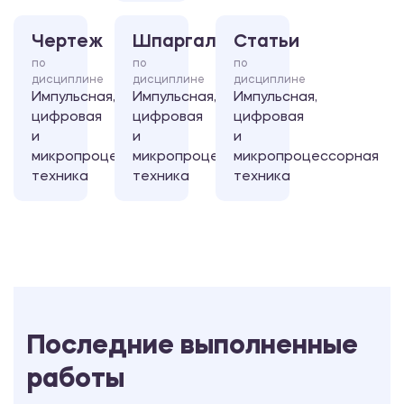
Чертеж
Шпаргалка
Статьи
по
по
по
дисциплине
дисциплине
дисциплине
Импульсная,
Импульсная,
Импульсная,
цифровая
цифровая
цифровая
и
и
и
микропроцессорная
микропроцессорная
микропроцессорная
техника
техника
техника
Последние выполненные
работы