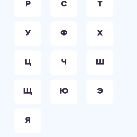
Р
С
Т
У
Ф
Х
Ц
Ч
Ш
Щ
Ю
Э
Я