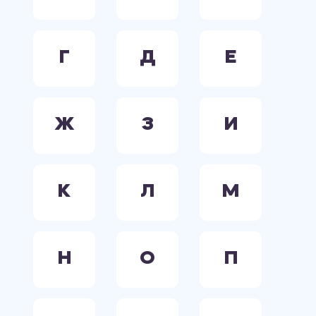
Г
Д
Е
Ж
З
И
К
Л
М
Н
О
П