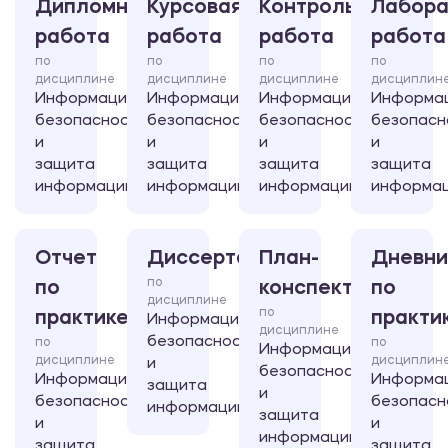
Дипломная
Курсовая
Контрольная
Лабора
работа
работа
работа
работа
по
по
по
по
дисциплине
дисциплине
дисциплине
дисциплин
Информационная
Информационная
Информационная
Информа
безопасность
безопасность
безопасность
безопасн
и
и
и
и
защита
защита
защита
защита
информации
информации
информации
информа
Отчет
Диссертация
План-
Дневни
по
по
конспект
по
дисциплине
по
практике
практи
Информационная
дисциплине
безопасность
по
по
Информационная
дисциплине
дисциплин
и
безопасность
Информационная
Информа
защита
и
безопасность
безопасн
информации
защита
и
и
информации
защита
защита