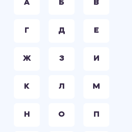
А
Б
В
Г
Д
Е
Ж
З
И
К
Л
М
Н
О
П