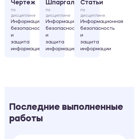
Чертеж
Шпаргалка
Статьи
по
по
по
дисциплине
дисциплине
дисциплине
Информационная
Информационная
Информационная
безопасность
безопасность
безопасность
и
и
и
защита
защита
защита
информации
информации
информации
Последние выполненные
работы