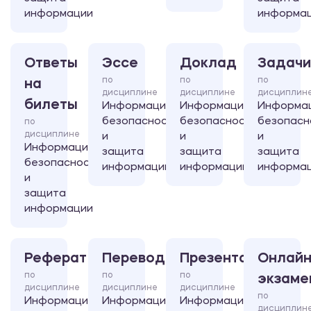
информации
информа
Ответы
Эссе
Доклад
Задачи
по
по
по
на
дисциплине
дисциплине
дисциплин
билеты
Информационная
Информационная
Информа
безопасность
безопасность
безопасн
по
дисциплине
и
и
и
Информационная
защита
защита
защита
безопасность
информации
информации
информа
и
защита
информации
Реферат
Перевод
Презентация
Онлайн
по
по
по
экзаме
дисциплине
дисциплине
дисциплине
по
Информационная
Информационная
Информационная
дисциплин