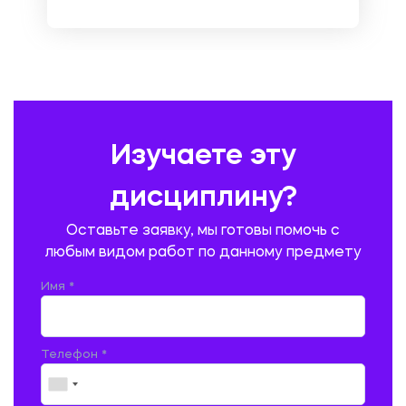
НЕМЕЦКИЙ ЯЗЫК
ОХРАНА ТРУДА И БЕЗОПАСНОСТЬ ЖИЗНЕДЕЯТЕЛЬНОСТИ
ПЕДАГОГИКА
ПОЛЬСКИЙ ЯЗЫК
ПОЧТОВАЯ СВЯЗЬ
ПРАВОВЕДЕНИЕ
ПРЕДУПРЕЖДЕНИЕ И ЛИКВИДАЦИЯ ЧРЕЗВЫЧАЙНЫХ СИТУАЦИЙ
Изучаете эту
ПРОИЗВОДСТВО ПРОДУКЦИИ И ОРГАНИЗАЦИЯ ОБЩЕСТВЕННОГО
ПИТАНИЯ
дисциплину?
ПРОМЫШЛЕННОЕ И ГРАЖДАНСКОЕ СТРОИТЕЛЬСТВО
Оставьте заявку, мы готовы помочь с
ПСИХОЛОГИЯ
РЕВИЗИЯ И АУДИТ
РЕЖУЩИЙ ИНСТРУМЕНТ
любым видом работ по данному предмету
РУССКАЯ ЛИТЕРАТУРА
РУССКИЙ ЯЗЫК
Имя *
СЕЛЬСКОЕ ХОЗЯЙСТВО
СЕЛЬСКОХОЗЯЙСТВЕННАЯ ТЕХНИКА
СОЦИАЛЬНО-ГУМАНИТАРНЫЕ НАУКИ
СТАРОСЛАВЯНСКИЙ ЯЗЫК
Телефон *
СТРОИТЕЛЬСТВО АВТОМОБИЛЬНЫХ ДОРОГ
СТРОИТЕЛЬСТВО ЖЕЛЕЗНЫХ ДОРОГ
ТАМОЖЕННОЕ ДЕЛО