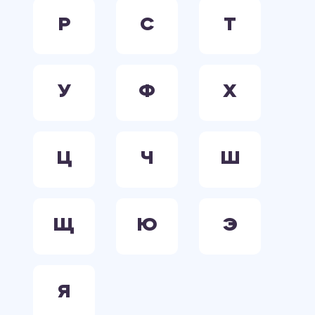
Р
С
Т
У
Ф
Х
Ц
Ч
Ш
Щ
Ю
Э
Я