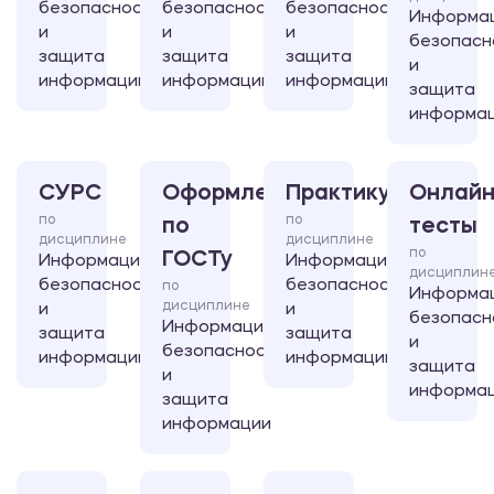
безопасность
безопасность
безопасность
Информа
и
и
и
безопасн
защита
защита
защита
и
информации
информации
информации
защита
информа
СУРС
Оформление
Практикум
Онлайн
по
по
по
тесты
дисциплине
дисциплине
по
ГОСТу
Информационная
Информационная
дисциплин
безопасность
безопасность
по
Информа
дисциплине
и
и
безопасн
Информационная
защита
защита
и
безопасность
информации
информации
защита
и
информа
защита
информации