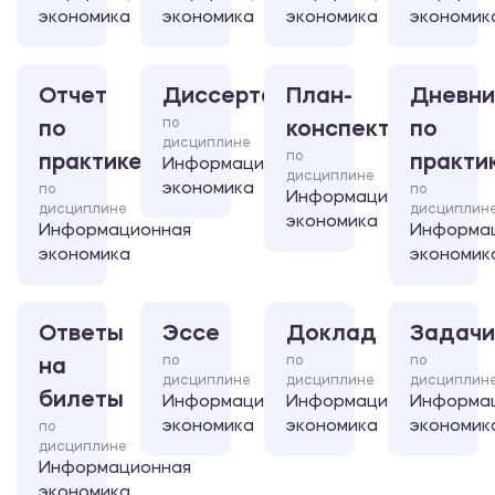
экономика
экономика
экономика
экономик
Отчет
Диссертация
План-
Дневни
по
по
конспект
по
дисциплине
по
практике
практи
Информационная
дисциплине
экономика
по
по
Информационная
дисциплине
дисциплин
экономика
Информационная
Информа
экономика
экономик
Ответы
Эссе
Доклад
Задачи
по
по
по
на
дисциплине
дисциплине
дисциплин
билеты
Информационная
Информационная
Информа
экономика
экономика
экономик
по
дисциплине
Информационная
экономика