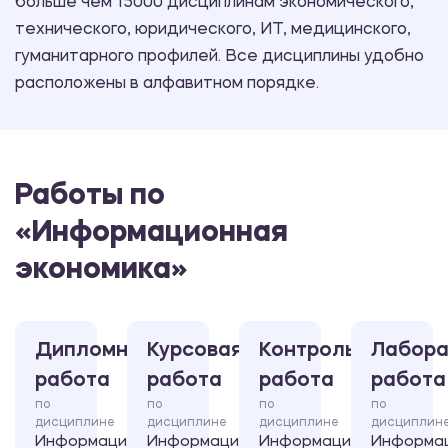
больше чем 15000 дисциплинам экономического,
технического, юридического, ИТ, медицинского,
гуманитарного профилей. Все дисциплины удобно
расположены в алфавитном порядке.
Работы по
«Информационная
экономика»
Дипломная
Курсовая
Контрольная
Лабора
работа
работа
работа
работа
по
по
по
по
дисциплине
дисциплине
дисциплине
дисциплин
Информационная
Информационная
Информационная
Информа