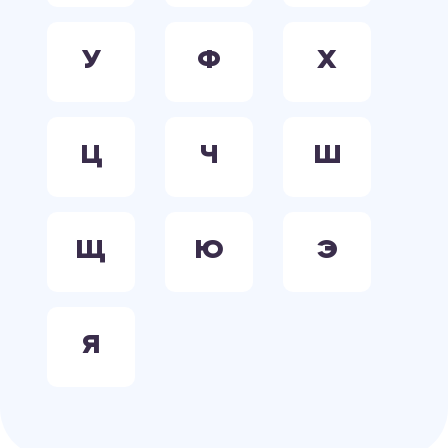
У
Ф
Х
Ц
Ч
Ш
Щ
Ю
Э
Я