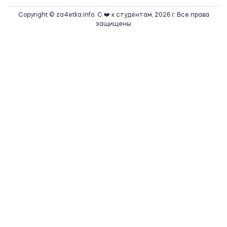
Copyright © za4etka.info. С ❤️ к студентам, 2026 г. Все права
защищены