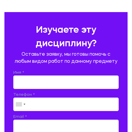
ПЕДАГОГИКА
ПОЛЬСКИЙ ЯЗЫК
ПОЧТОВАЯ СВЯЗЬ
ПРАВОВЕДЕНИЕ
ПРЕДУПРЕЖДЕНИЕ И ЛИКВИДАЦИЯ ЧРЕЗВЫЧАЙНЫХ СИТУАЦИЙ
Изучаете эту
ПРОИЗВОДСТВО ПРОДУКЦИИ И ОРГАНИЗАЦИЯ ОБЩЕСТВЕННОГО
ПИТАНИЯ
дисциплину?
ПРОМЫШЛЕННОЕ И ГРАЖДАНСКОЕ СТРОИТЕЛЬСТВО
Оставьте заявку, мы готовы помочь с
ПСИХОЛОГИЯ
РЕВИЗИЯ И АУДИТ
РЕЖУЩИЙ ИНСТРУМЕНТ
любым видом работ по данному предмету
РУССКАЯ ЛИТЕРАТУРА
РУССКИЙ ЯЗЫК
Имя *
СЕЛЬСКОЕ ХОЗЯЙСТВО
СЕЛЬСКОХОЗЯЙСТВЕННАЯ ТЕХНИКА
СОЦИАЛЬНО-ГУМАНИТАРНЫЕ НАУКИ
СТАРОСЛАВЯНСКИЙ ЯЗЫК
Телефон *
СТРОИТЕЛЬСТВО АВТОМОБИЛЬНЫХ ДОРОГ
СТРОИТЕЛЬСТВО ЖЕЛЕЗНЫХ ДОРОГ
ТАМОЖЕННОЕ ДЕЛО
Email *
ТЕПЛОЭНЕРГЕТИКА
ТЕХНОЛОГИЯ ДЕРЕВООБРАБАТЫВАЮЩИХ ПРОИЗВОДСТВ