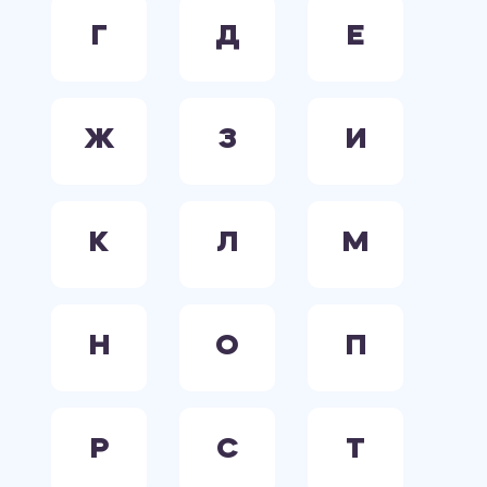
Г
Д
Е
Ж
З
И
К
Л
М
Н
О
П
Р
С
Т