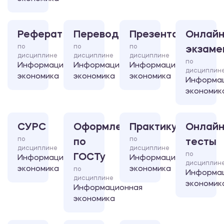
Реферат
Перевод
Презентация
Онлайн
по
по
по
экзаме
дисциплине
дисциплине
дисциплине
по
Информационная
Информационная
Информационная
дисциплин
экономика
экономика
экономика
Информа
экономик
СУРС
Оформление
Практикум
Онлайн
по
по
по
тесты
дисциплине
дисциплине
по
ГОСТу
Информационная
Информационная
дисциплин
экономика
экономика
по
Информа
дисциплине
экономик
Информационная
экономика