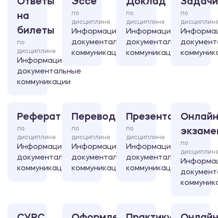
Ответы
Эссе
Доклад
Задачи
по
по
по
на
дисциплине
дисциплине
дисциплин
билеты
Информационно-
Информационно-
Информа
документальные
документальные
документ
по
дисциплине
коммуникации
коммуникации
коммуник
Информационно-
документальные
коммуникации
Реферат
Перевод
Презентация
Онлайн
по
по
по
экзаме
дисциплине
дисциплине
дисциплине
по
Информационно-
Информационно-
Информационно-
дисциплин
документальные
документальные
документальные
Информа
коммуникации
коммуникации
коммуникации
документ
коммуник