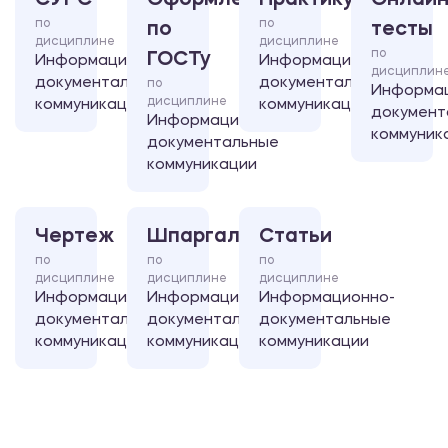
СУРС
Оформление
Практикум
Онлайн
по
по
по
тесты
дисциплине
дисциплине
по
ГОСТу
Информационно-
Информационно-
дисциплин
документальные
документальные
по
Информа
дисциплине
коммуникации
коммуникации
документ
Информационно-
коммуник
документальные
коммуникации
Чертеж
Шпаргалка
Статьи
по
по
по
дисциплине
дисциплине
дисциплине
Информационно-
Информационно-
Информационно-
документальные
документальные
документальные
коммуникации
коммуникации
коммуникации