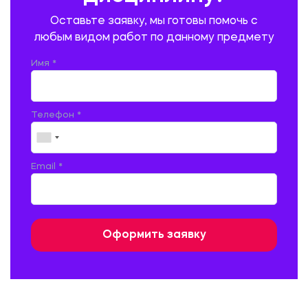
ПРОМЫШЛЕННОЕ И ГРАЖДАНСКОЕ СТРОИТЕЛЬСТВО
Оставьте заявку, мы готовы помочь с
ПСИХОЛОГИЯ
РЕВИЗИЯ И АУДИТ
РЕЖУЩИЙ ИНСТРУМЕНТ
любым видом работ по данному предмету
РУССКАЯ ЛИТЕРАТУРА
РУССКИЙ ЯЗЫК
Имя *
СЕЛЬСКОЕ ХОЗЯЙСТВО
СЕЛЬСКОХОЗЯЙСТВЕННАЯ ТЕХНИКА
СОЦИАЛЬНО-ГУМАНИТАРНЫЕ НАУКИ
СТАРОСЛАВЯНСКИЙ ЯЗЫК
Телефон *
СТРОИТЕЛЬСТВО АВТОМОБИЛЬНЫХ ДОРОГ
СТРОИТЕЛЬСТВО ЖЕЛЕЗНЫХ ДОРОГ
ТАМОЖЕННОЕ ДЕЛО
Email *
ТЕПЛОЭНЕРГЕТИКА
ТЕХНОЛОГИЯ ДЕРЕВООБРАБАТЫВАЮЩИХ ПРОИЗВОДСТВ
ТЕХНОЛОГИЯ ЛИТЕЙНОГО ПРОИЗВОДСТВА
ТЕХНОЛОГИЯ МАШИНОСТРОЕНИЯ
ТЕХНОЛОГИЯ ШВЕЙНОГО ПРОИЗВОДСТВА
ТОВАРОВЕДЕНИЕ И ТОРГОВЛЯ
ФИЗИКА