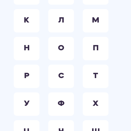
К
Л
М
Н
О
П
Р
С
Т
У
Ф
Х