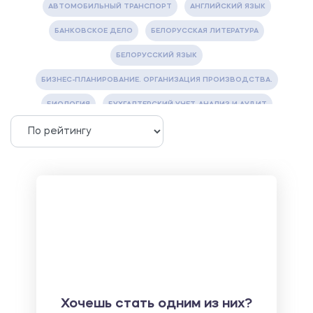
АВТОМОБИЛЬНЫЙ ТРАНСПОРТ
АНГЛИЙСКИЙ ЯЗЫК
БАНКОВСКОЕ ДЕЛО
БЕЛОРУССКАЯ ЛИТЕРАТУРА
БЕЛОРУССКИЙ ЯЗЫК
БИЗНЕС-ПЛАНИРОВАНИЕ. ОРГАНИЗАЦИЯ ПРОИЗВОДСТВА.
БИОЛОГИЯ
БУХГАЛТЕРСКИЙ УЧЕТ, АНАЛИЗ И АУДИТ
ВЕТЕРИНАРИЯ
ВОДОСНАБЖЕНИЕ И ВОДООТВЕДЕНИЕ
ГАЗОВАЯ И НЕФТЯНАЯ ПРОМЫШЛЕННОСТЬ
ГЕОГРАФИЯ
ГЕОЛОГИЯ И ГЕОДЕЗИЯ
ГИДРАВЛИКА
ГОСТИНИЧНЫЙ СЕРВИС. ТУРИЗМ.
ДОКУМЕНТОВЕДЕНИЕ
ЖЕЛЕЗНОДОРОЖНЫЙ ТРАНСПОРТ
ЖУРНАЛИСТИКА
ЗЕМЛЕУСТРОЙСТВО, КАДАСТР И МОНИТОРИНГ ЗЕМЕЛЬ
ИНФОРМАТИКА И ПРОГРАММИРОВАНИЕ
ИСПАНСКИЙ ЯЗЫК
ИСТОРИЯ
ИТАЛЬЯНСКИЙ ЯЗЫК
Хочешь стать одним из них?