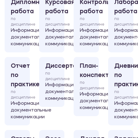
Дипломная
Курсовая
Контрольная
Лабора
работа
работа
работа
работа
по
по
по
по
дисциплине
дисциплине
дисциплине
дисциплин
Информационно-
Информационно-
Информационно-
Информа
документальные
документальные
документальные
документ
коммуникации
коммуникации
коммуникации
коммуник
Отчет
Диссертация
План-
Дневни
по
по
конспект
по
дисциплине
по
практике
практи
Информационно-
дисциплине
документальные
по
по
Информационно-
дисциплине
дисциплин
коммуникации
документальные
Информационно-
Информа
коммуникации
документальные
документ
коммуникации
коммуник