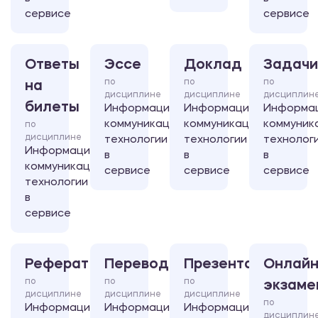
сервисе
сервисе
Ответы
Эссе
Доклад
Задачи
по
по
по
на
дисциплине
дисциплине
дисциплин
билеты
Информационно-
Информационно-
Информа
коммуникационные
коммуникационные
коммуник
по
дисциплине
технологии
технологии
технолог
Информационно-
в
в
в
коммуникационные
сервисе
сервисе
сервисе
технологии
в
сервисе
Реферат
Перевод
Презентация
Онлайн
по
по
по
экзаме
дисциплине
дисциплине
дисциплине
по
Информационно-
Информационно-
Информационно-
дисциплин