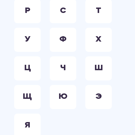
Р
С
Т
У
Ф
Х
Ц
Ч
Ш
Щ
Ю
Э
Я