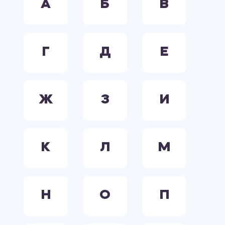
А
Б
В
Г
Д
Е
Ж
З
И
К
Л
М
Н
О
П