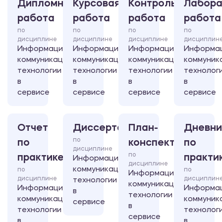
Дипломная
Курсовая
Контрольная
Лабора
работа
работа
работа
работа
по
по
по
по
дисциплине
дисциплине
дисциплине
дисциплин
Информационно-
Информационно-
Информационно-
Информа
коммуникационные
коммуникационные
коммуникационные
коммуник
технологии
технологии
технологии
технолог
в
в
в
в
сервисе
сервисе
сервисе
сервисе
Отчет
Диссертация
План-
Дневни
по
по
конспект
по
дисциплине
по
практике
практи
Информационно-
дисциплине
коммуникационные
по
по
Информационно-
дисциплине
дисциплин
технологии
коммуникационные
Информационно-
Информа
в
технологии
коммуникационные
коммуник
сервисе
в
технологии
технолог
сервисе
в
в