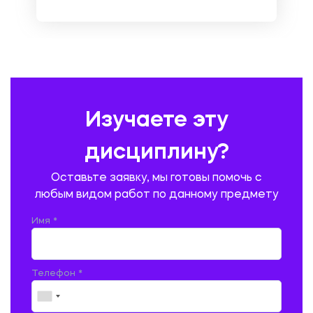
НЕМЕЦКИЙ ЯЗЫК
ОХРАНА ТРУДА И БЕЗОПАСНОСТЬ ЖИЗНЕДЕЯТЕЛЬНОСТИ
ПЕДАГОГИКА
ПОЛЬСКИЙ ЯЗЫК
ПОЧТОВАЯ СВЯЗЬ
ПРАВОВЕДЕНИЕ
ПРЕДУПРЕЖДЕНИЕ И ЛИКВИДАЦИЯ ЧРЕЗВЫЧАЙНЫХ СИТУАЦИЙ
Изучаете эту
ПРОИЗВОДСТВО ПРОДУКЦИИ И ОРГАНИЗАЦИЯ ОБЩЕСТВЕННОГО
ПИТАНИЯ
дисциплину?
ПРОМЫШЛЕННОЕ И ГРАЖДАНСКОЕ СТРОИТЕЛЬСТВО
Оставьте заявку, мы готовы помочь с
ПСИХОЛОГИЯ
РЕВИЗИЯ И АУДИТ
РЕЖУЩИЙ ИНСТРУМЕНТ
любым видом работ по данному предмету
РУССКАЯ ЛИТЕРАТУРА
РУССКИЙ ЯЗЫК
Имя *
СЕЛЬСКОЕ ХОЗЯЙСТВО
СЕЛЬСКОХОЗЯЙСТВЕННАЯ ТЕХНИКА
СОЦИАЛЬНО-ГУМАНИТАРНЫЕ НАУКИ
СТАРОСЛАВЯНСКИЙ ЯЗЫК
Телефон *
СТРОИТЕЛЬСТВО АВТОМОБИЛЬНЫХ ДОРОГ
СТРОИТЕЛЬСТВО ЖЕЛЕЗНЫХ ДОРОГ
ТАМОЖЕННОЕ ДЕЛО