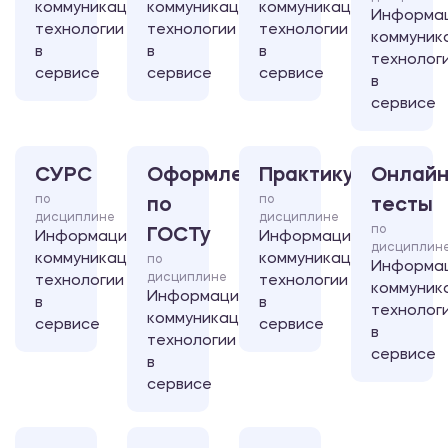
коммуникационные
коммуникационные
коммуникационные
Информа
технологии
технологии
технологии
коммуник
в
в
в
технолог
сервисе
сервисе
сервисе
в
сервисе
СУРС
Оформление
Практикум
Онлайн
по
по
по
тесты
дисциплине
дисциплине
по
ГОСТу
Информационно-
Информационно-
дисциплин
коммуникационные
коммуникационные
по
Информа
дисциплине
технологии
технологии
коммуник
Информационно-
в
в
технолог
коммуникационные
сервисе
сервисе
в
технологии
сервисе
в
сервисе