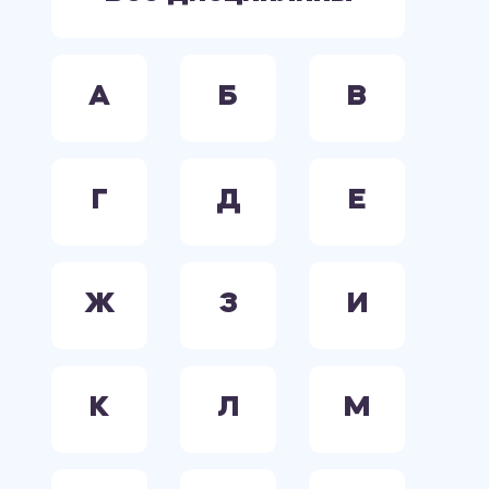
А
Б
В
Г
Д
Е
Ж
З
И
К
Л
М