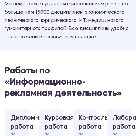
Мы помогаем студентам с выполнением работ по
больше чем 15000 дисциплинам экономического,
технического, юридического, ИТ, медицинского,
гуманитарного профилей. Все дисциплины удобно
расположены в алфавитном порядке.
Работы по
«Информационно-
рекламная деятельность»
Дипломная
Курсовая
Контрольная
Лабора
работа
работа
работа
работа
по
по
по
по