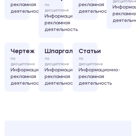
дисциплин
рекламная
рекламная
по
Информа
дисциплине
деятельность
деятельность
рекламна
Информационно-
деятельн
рекламная
деятельность
Чертеж
Шпаргалка
Статьи
по
по
по
дисциплине
дисциплине
дисциплине
Информационно-
Информационно-
Информационно-
рекламная
рекламная
рекламная
деятельность
деятельность
деятельность