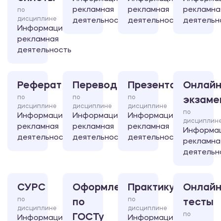
рекламная
рекламная
рекламна
по
дисциплине
деятельность
деятельность
деятельн
Информационно-
рекламная
деятельность
Реферат
Перевод
Презентация
Онлайн
по
по
по
экзаме
дисциплине
дисциплине
дисциплине
по
Информационно-
Информационно-
Информационно-
дисциплин
рекламная
рекламная
рекламная
Информа
деятельность
деятельность
деятельность
рекламна
деятельн
СУРС
Оформление
Практикум
Онлайн
по
по
по
тесты
дисциплине
дисциплине
по
ГОСТу
Информационно-
Информационно-