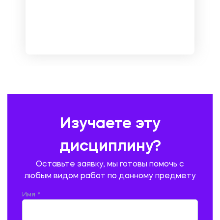
МЕНЕДЖМЕНТ
МЕТАЛЛУРГИЯ. СВАРКА.
МЕТРОЛОГИЯ И СТАНДАРТИЗАЦИЯ
МЕХАНИКА МАТЕРИАЛОВ
НЕМЕЦКИЙ ЯЗЫК
ОХРАНА ТРУДА И БЕЗОПАСНОСТЬ ЖИЗНЕДЕЯТЕЛЬНОСТИ
ПЕДАГОГИКА
ПОЛЬСКИЙ ЯЗЫК
ПОЧТОВАЯ СВЯЗЬ
ПРАВОВЕДЕНИЕ
ПРЕДУПРЕЖДЕНИЕ И ЛИКВИДАЦИЯ ЧРЕЗВЫЧАЙНЫХ СИТУАЦИЙ
Изучаете эту
ПРОИЗВОДСТВО ПРОДУКЦИИ И ОРГАНИЗАЦИЯ ОБЩЕСТВЕННОГО
ПИТАНИЯ
дисциплину?
ПРОМЫШЛЕННОЕ И ГРАЖДАНСКОЕ СТРОИТЕЛЬСТВО
Оставьте заявку, мы готовы помочь с
ПСИХОЛОГИЯ
РЕВИЗИЯ И АУДИТ
РЕЖУЩИЙ ИНСТРУМЕНТ
любым видом работ по данному предмету
РУССКАЯ ЛИТЕРАТУРА
РУССКИЙ ЯЗЫК
Имя *
СЕЛЬСКОЕ ХОЗЯЙСТВО
СЕЛЬСКОХОЗЯЙСТВЕННАЯ ТЕХНИКА