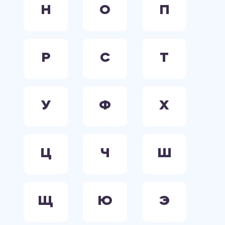
Н
О
П
Р
С
Т
У
Ф
Х
Ц
Ч
Ш
Щ
Ю
Э