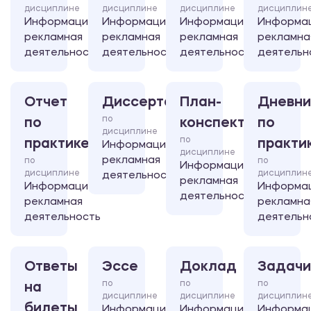
дисциплине
дисциплине
дисциплине
дисциплин
Информационно-
Информационно-
Информационно-
Информа
рекламная
рекламная
рекламная
рекламна
деятельность
деятельность
деятельность
деятельн
Отчет
Диссертация
План-
Дневни
по
по
конспект
по
дисциплине
по
практике
практи
Информационно-
дисциплине
рекламная
по
по
Информационно-
дисциплине
дисциплин
деятельность
рекламная
Информационно-
Информа
деятельность
рекламная
рекламна
деятельность
деятельн
Ответы
Эссе
Доклад
Задачи
по
по
по
на
дисциплине
дисциплине
дисциплин
билеты
Информационно-
Информационно-
Информа