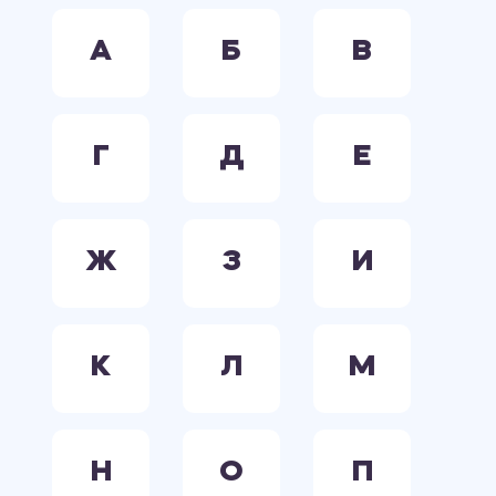
А
Б
В
Г
Д
Е
Ж
З
И
К
Л
М
Н
О
П