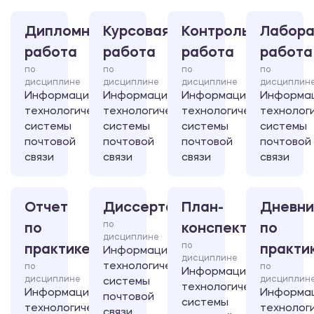
Дипломная
Курсовая
Контрольная
Лабора
работа
работа
работа
работа
по
по
по
по
дисциплине
дисциплине
дисциплине
дисциплин
Информационно-
Информационно-
Информационно-
Информа
технологические
технологические
технологические
технолог
системы
системы
системы
системы
почтовой
почтовой
почтовой
почтовой
связи
связи
связи
связи
Отчет
Диссертация
План-
Дневни
по
по
конспект
по
дисциплине
по
практике
практи
Информационно-
дисциплине
технологические
по
по
Информационно-
дисциплине
дисциплин
системы
технологические
Информационно-
Информа
почтовой
системы
технологические
технолог
связи