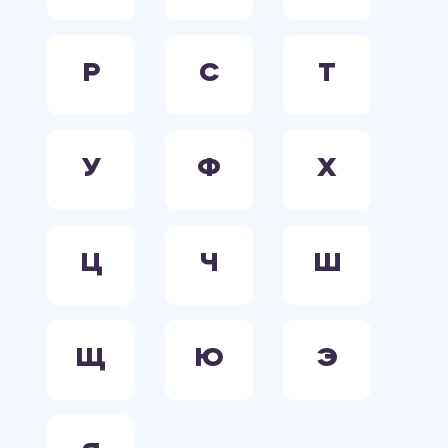
Р
С
Т
У
Ф
Х
Ц
Ч
Ш
Щ
Ю
Э