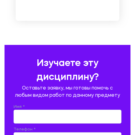
МЕТРОЛОГИЯ И СТАНДАРТИЗАЦИЯ
МЕХАНИКА МАТЕРИАЛОВ
НЕМЕЦКИЙ ЯЗЫК
ОХРАНА ТРУДА И БЕЗОПАСНОСТЬ ЖИЗНЕДЕЯТЕЛЬНОСТИ
ПЕДАГОГИКА
ПОЛЬСКИЙ ЯЗЫК
ПОЧТОВАЯ СВЯЗЬ
ПРАВОВЕДЕНИЕ
ПРЕДУПРЕЖДЕНИЕ И ЛИКВИДАЦИЯ ЧРЕЗВЫЧАЙНЫХ СИТУАЦИЙ
Изучаете эту
ПРОИЗВОДСТВО ПРОДУКЦИИ И ОРГАНИЗАЦИЯ ОБЩЕСТВЕННОГО
ПИТАНИЯ
дисциплину?
ПРОМЫШЛЕННОЕ И ГРАЖДАНСКОЕ СТРОИТЕЛЬСТВО
Оставьте заявку, мы готовы помочь с
ПСИХОЛОГИЯ
РЕВИЗИЯ И АУДИТ
РЕЖУЩИЙ ИНСТРУМЕНТ
любым видом работ по данному предмету
РУССКАЯ ЛИТЕРАТУРА
РУССКИЙ ЯЗЫК
Имя *
СЕЛЬСКОЕ ХОЗЯЙСТВО
СЕЛЬСКОХОЗЯЙСТВЕННАЯ ТЕХНИКА
СОЦИАЛЬНО-ГУМАНИТАРНЫЕ НАУКИ
СТАРОСЛАВЯНСКИЙ ЯЗЫК
Телефон *
СТРОИТЕЛЬСТВО АВТОМОБИЛЬНЫХ ДОРОГ