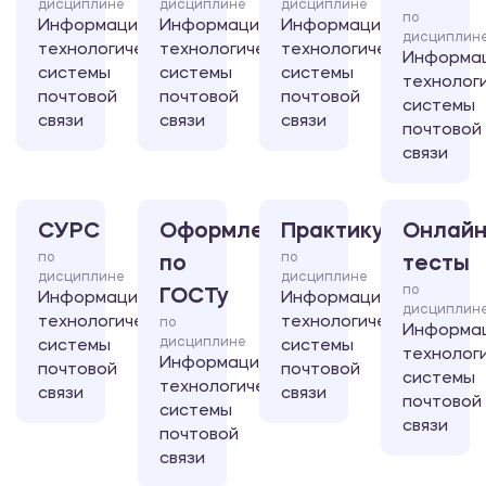
дисциплине
дисциплине
дисциплине
по
Информационно-
Информационно-
Информационно-
дисциплин
технологические
технологические
технологические
Информа
системы
системы
системы
технолог
почтовой
почтовой
почтовой
системы
связи
связи
связи
почтовой
связи
СУРС
Оформление
Практикум
Онлайн
по
по
по
тесты
дисциплине
дисциплине
по
ГОСТу
Информационно-
Информационно-
дисциплин
технологические
технологические
по
Информа
дисциплине
системы
системы
технолог
Информационно-
почтовой
почтовой
системы
технологические
связи
связи
почтовой
системы
связи
почтовой
связи