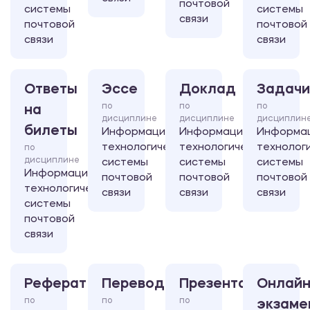
почтовой
системы
системы
связи
почтовой
почтовой
связи
связи
Ответы
Эссе
Доклад
Задачи
по
по
по
на
дисциплине
дисциплине
дисциплин
билеты
Информационно-
Информационно-
Информа
технологические
технологические
технолог
по
дисциплине
системы
системы
системы
Информационно-
почтовой
почтовой
почтовой
технологические
связи
связи
связи
системы
почтовой
связи
Реферат
Перевод
Презентация
Онлайн
по
по
по
экзаме