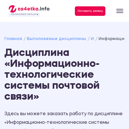
Данные, необходимые для качественного выполнения заказа
Оставить заявку
- МЫ ПОМОГАЕМ УЧИТЬСЯ ❤️
Главная
Выполняемые дисциплины
И
Информационн
Дисциплина
«Информационно-
технологические
системы почтовой
связи»
Здесь вы можете заказать работу по дисциплине
«Информационно-технологические системы