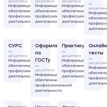
дисциплине
дисциплине
дисциплине
по
Информационное
Информационное
Информационное
дисциплин
обеспечение
обеспечение
обеспечение
Информа
профессиональной
профессиональной
профессиональной
обеспече
деятельности
деятельности
деятельности
професси
деятельн
СУРС
Оформление
Практикум
Онлайн
по
по
по
тесты
дисциплине
дисциплине
по
ГОСТу
Информационное
Информационное
дисциплин
обеспечение
обеспечение
по
Информа
дисциплине
профессиональной
профессиональной
обеспече
Информационное
деятельности
деятельности
професси
обеспечение
деятельн
профессиональной
деятельности