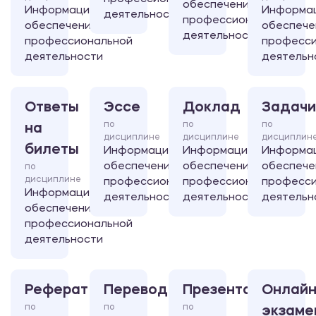
обеспечение
Информационное
Информа
деятельности
профессиональной
обеспечение
обеспече
деятельности
профессиональной
професси
деятельности
деятельн
Ответы
Эссе
Доклад
Задачи
по
по
по
на
дисциплине
дисциплине
дисциплин
билеты
Информационное
Информационное
Информа
обеспечение
обеспечение
обеспече
по
дисциплине
профессиональной
профессиональной
професси
Информационное
деятельности
деятельности
деятельн
обеспечение
профессиональной
деятельности
Реферат
Перевод
Презентация
Онлайн
по
по
по
экзаме