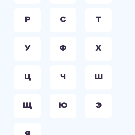
Р
С
Т
У
Ф
Х
Ц
Ч
Ш
Щ
Ю
Э
Я