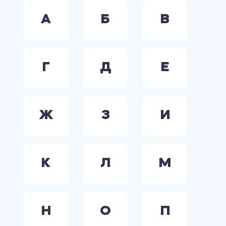
А
Б
В
Г
Д
Е
Ж
З
И
К
Л
М
Н
О
П