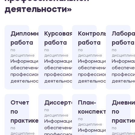
деятельности»
Дипломная
Курсовая
Контрольная
Лабора
работа
работа
работа
работа
по
по
по
по
дисциплине
дисциплине
дисциплине
дисциплин
Информационное
Информационное
Информационное
Информа
обеспечение
обеспечение
обеспечение
обеспече
профессиональной
профессиональной
профессиональной
професси
деятельности
деятельности
деятельности
деятельн
Отчет
Диссертация
План-
Дневни
по
по
конспект
по
дисциплине
по
практике
практи
Информационное
дисциплине
обеспечение
по
по
Информационное
дисциплине
дисциплин
профессиональной