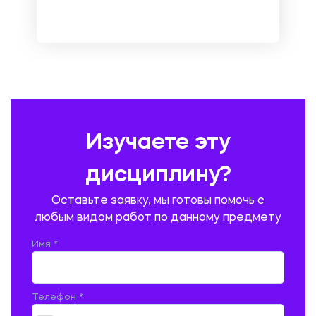
НЕМЕЦКИЙ ЯЗЫК
ОХРАНА ТРУДА И БЕЗОПАСНОСТЬ ЖИЗНЕДЕЯТЕЛЬНОСТИ
ПЕДАГОГИКА
ПОЛЬСКИЙ ЯЗЫК
ПОЧТОВАЯ СВЯЗЬ
ПРАВОВЕДЕНИЕ
ПРЕДУПРЕЖДЕНИЕ И ЛИКВИДАЦИЯ ЧРЕЗВЫЧАЙНЫХ СИТУАЦИЙ
Изучаете эту
ПРОИЗВОДСТВО ПРОДУКЦИИ И ОРГАНИЗАЦИЯ ОБЩЕСТВЕННОГО
ПИТАНИЯ
дисциплину?
ПРОМЫШЛЕННОЕ И ГРАЖДАНСКОЕ СТРОИТЕЛЬСТВО
Оставьте заявку, мы готовы помочь с
ПСИХОЛОГИЯ
РЕВИЗИЯ И АУДИТ
РЕЖУЩИЙ ИНСТРУМЕНТ
любым видом работ по данному предмету
РУССКАЯ ЛИТЕРАТУРА
РУССКИЙ ЯЗЫК
Имя *
СЕЛЬСКОЕ ХОЗЯЙСТВО
СЕЛЬСКОХОЗЯЙСТВЕННАЯ ТЕХНИКА
СОЦИАЛЬНО-ГУМАНИТАРНЫЕ НАУКИ
СТАРОСЛАВЯНСКИЙ ЯЗЫК
Телефон *
СТРОИТЕЛЬСТВО АВТОМОБИЛЬНЫХ ДОРОГ