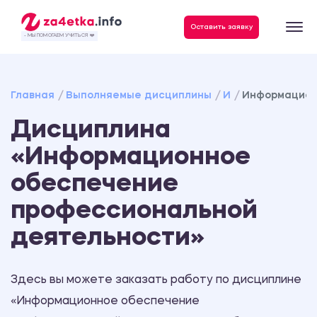
Данные, необходимые для качественного выполнения заказа
Оставить заявку
- МЫ ПОМОГАЕМ УЧИТЬСЯ ❤️
Главная
Выполняемые дисциплины
И
Информацион
Дисциплина
«Информационное
обеспечение
профессиональной
деятельности»
Здесь вы можете заказать работу по дисциплине
«Информационное обеспечение