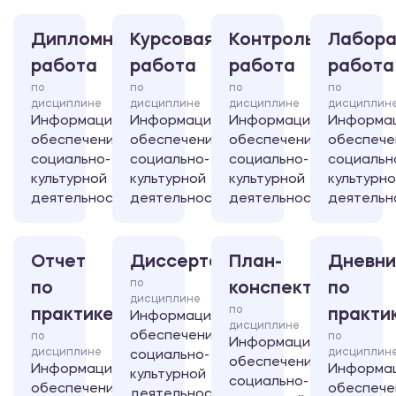
Дипломная
Курсовая
Контрольная
Лабора
работа
работа
работа
работа
по
по
по
по
дисциплине
дисциплине
дисциплине
дисциплин
Информационное
Информационное
Информационное
Информа
обеспечение
обеспечение
обеспечение
обеспече
социально-
социально-
социально-
социальн
культурной
культурной
культурной
культурн
деятельности
деятельности
деятельности
деятельн
Отчет
Диссертация
План-
Дневни
по
по
конспект
по
дисциплине
по
практике
практи
Информационное
дисциплине
обеспечение
по
по
Информационное
дисциплине
дисциплин
социально-
обеспечение
Информационное
Информа
культурной
социально-
обеспечение
обеспече
деятельности