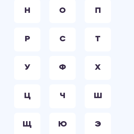
Н
О
П
Р
С
Т
У
Ф
Х
Ц
Ч
Ш
Щ
Ю
Э