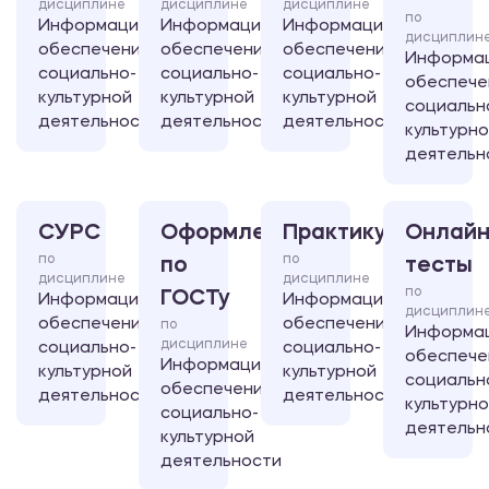
дисциплине
дисциплине
дисциплине
по
Информационное
Информационное
Информационное
дисциплин
обеспечение
обеспечение
обеспечение
Информа
социально-
социально-
социально-
обеспече
культурной
культурной
культурной
социальн
деятельности
деятельности
деятельности
культурн
деятельн
СУРС
Оформление
Практикум
Онлайн
по
по
по
тесты
дисциплине
дисциплине
по
ГОСТу
Информационное
Информационное
дисциплин
обеспечение
обеспечение
по
Информа
дисциплине
социально-
социально-
обеспече
Информационное
культурной
культурной
социальн
обеспечение
деятельности
деятельности
культурн
социально-
деятельн
культурной
деятельности