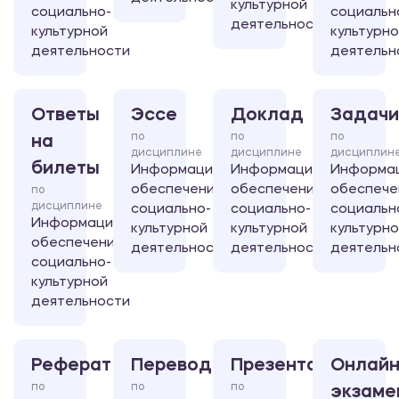
культурной
социально-
социальн
деятельности
культурной
культурн
деятельности
деятельн
Ответы
Эссе
Доклад
Задачи
по
по
по
на
дисциплине
дисциплине
дисциплин
билеты
Информационное
Информационное
Информа
обеспечение
обеспечение
обеспече
по
дисциплине
социально-
социально-
социальн
Информационное
культурной
культурной
культурн
обеспечение
деятельности
деятельности
деятельн
социально-
культурной
деятельности
Реферат
Перевод
Презентация
Онлайн
по
по
по
экзаме