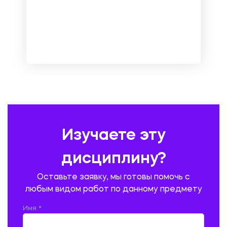
МЕНЕДЖМЕНТ
МЕТАЛЛУРГИЯ. СВАРКА.
МЕТРОЛОГИЯ И СТАНДАРТИЗАЦИЯ
МЕХАНИКА МАТЕРИАЛОВ
НЕМЕЦКИЙ ЯЗЫК
ОХРАНА ТРУДА И БЕЗОПАСНОСТЬ ЖИЗНЕДЕЯТЕЛЬНОСТИ
ПЕДАГОГИКА
ПОЛЬСКИЙ ЯЗЫК
ПОЧТОВАЯ СВЯЗЬ
ПРАВОВЕДЕНИЕ
ПРЕДУПРЕЖДЕНИЕ И ЛИКВИДАЦИЯ ЧРЕЗВЫЧАЙНЫХ СИТУАЦИЙ
Изучаете эту
ПРОИЗВОДСТВО ПРОДУКЦИИ И ОРГАНИЗАЦИЯ ОБЩЕСТВЕННОГО
ПИТАНИЯ
дисциплину?
ПРОМЫШЛЕННОЕ И ГРАЖДАНСКОЕ СТРОИТЕЛЬСТВО
Оставьте заявку, мы готовы помочь с
ПСИХОЛОГИЯ
РЕВИЗИЯ И АУДИТ
РЕЖУЩИЙ ИНСТРУМЕНТ
любым видом работ по данному предмету
РУССКАЯ ЛИТЕРАТУРА
РУССКИЙ ЯЗЫК
Имя *
СЕЛЬСКОЕ ХОЗЯЙСТВО
СЕЛЬСКОХОЗЯЙСТВЕННАЯ ТЕХНИКА