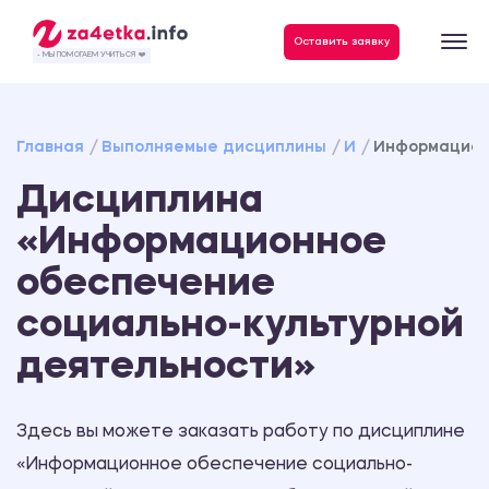
Данные, необходимые для качественного выполнения заказа
Оставить заявку
- МЫ ПОМОГАЕМ УЧИТЬСЯ ❤️
Главная
Выполняемые дисциплины
И
Информацион
Дисциплина
«Информационное
обеспечение
социально-культурной
деятельности»
Здесь вы можете заказать работу по дисциплине
«Информационное обеспечение социально-