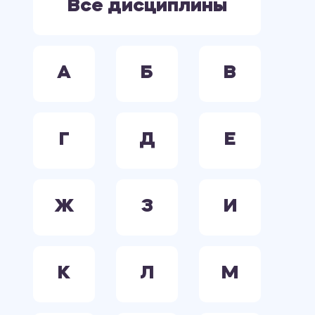
Все дисциплины
А
Б
В
Г
Д
Е
Ж
З
И
К
Л
М