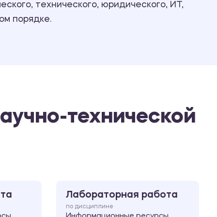
ского, технического, юридического, ИТ,
Ответы на билеты
ом порядке.
аучно-технической
ота
Лабораторная работа
по дисциплине
рсы
Информационные ресурсы