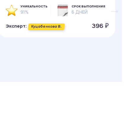
УНИКАЛЬНОСТЬ
СРОК ВЫПОЛНЕНИЯ
91%
6 ДНЕЙ
396 ₽
Эксперт:
Э
Куцабенкова В.