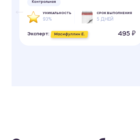
Контрольная
ИЯ
УНИКАЛЬНОСТЬ
СРОК ВЫПОЛНЕНИЯ
93%
5 ДНЕЙ
 ₽
495 ₽
Эксперт:
Масифуллин Е.