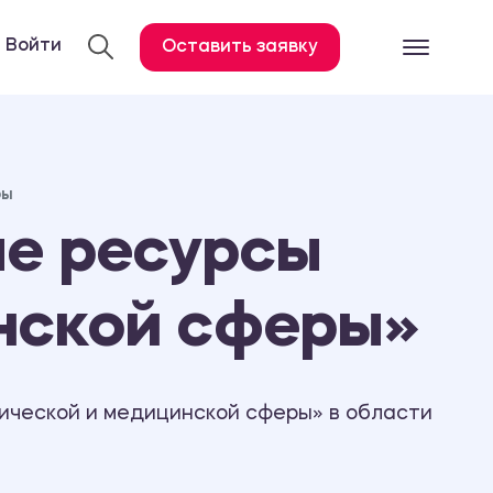
Войти
Оставить заявку
Готовые работ
Все услуги
ры
Дипломная работа
е ресурсы
Курсовая работа
Контрольная работа
инской сферы»
Лабораторная работа
Отчет по практике
Диссертация
ической и медицинской сферы» в области
План-конспект
Дневник по практике