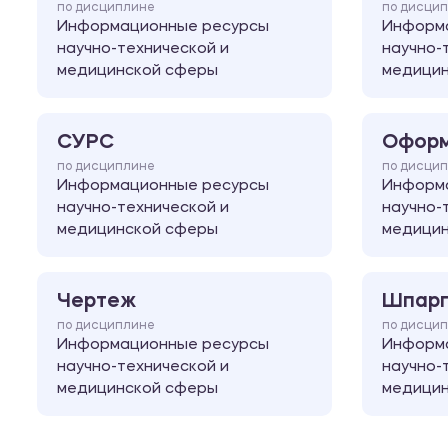
по дисциплине
по дисци
Информационные ресурсы
Информ
научно-технической и
научно-
медицинской сферы
медици
СУРС
Оформ
по дисциплине
по дисци
Информационные ресурсы
Информ
научно-технической и
научно-
медицинской сферы
медици
Чертеж
Шпарг
по дисциплине
по дисци
Информационные ресурсы
Информ
научно-технической и
научно-
медицинской сферы
медици