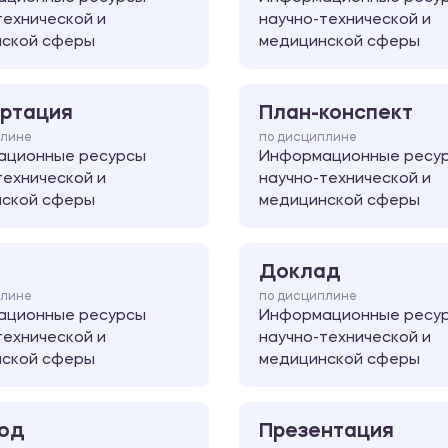
технической и
научно-технической и
нской сферы
медицинской сферы
ртация
План-конспект
плине
по дисциплине
ационные ресурсы
Информационные ресу
технической и
научно-технической и
нской сферы
медицинской сферы
Доклад
плине
по дисциплине
ационные ресурсы
Информационные ресу
технической и
научно-технической и
нской сферы
медицинской сферы
од
Презентация