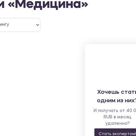
ти «Медицина»
Хочешь стат
одним из них
И получать от 40 
RUB в месяц
удаленно?
Стать экспертом!