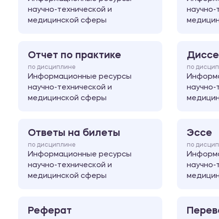
научно-технической и
научно-
медицинской сферы
медици
Отчет по практике
Диссе
по дисциплине
по дисци
Информационные ресурсы
Информ
научно-технической и
научно-
медицинской сферы
медици
Ответы на билеты
Эссе
по дисциплине
по дисци
Информационные ресурсы
Информ
научно-технической и
научно-
медицинской сферы
медици
Реферат
Перев