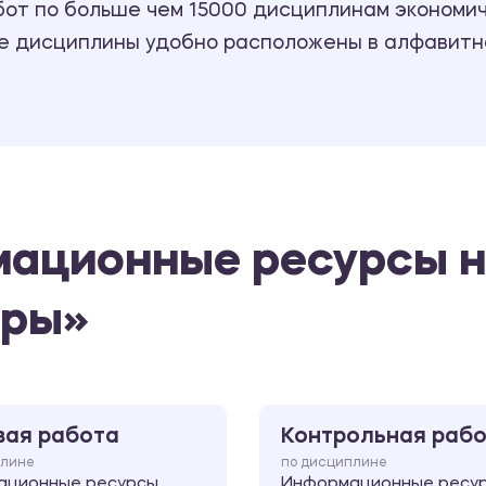
т по больше чем 15000 дисциплинам экономиче
се дисциплины удобно расположены в алфавитн
мационные ресурсы н
еры»
вая работа
Контрольная раб
плине
по дисциплине
ационные ресурсы
Информационные ресу