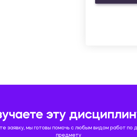
зучаете эту дисциплин
те заявку, мы готовы помочь с любым видом работ по 
предмету