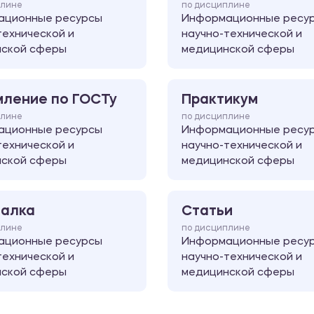
плине
по дисциплине
ационные ресурсы
Информационные ресу
технической и
научно-технической и
нской сферы
медицинской сферы
ление по ГОСТу
Практикум
плине
по дисциплине
ационные ресурсы
Информационные ресу
технической и
научно-технической и
нской сферы
медицинской сферы
алка
Статьи
плине
по дисциплине
ационные ресурсы
Информационные ресу
технической и
научно-технической и
нской сферы
медицинской сферы