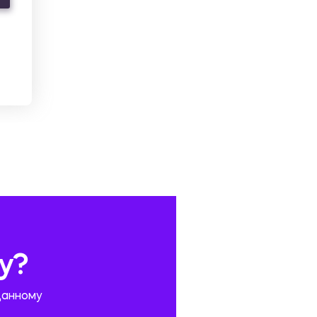
у?
данному