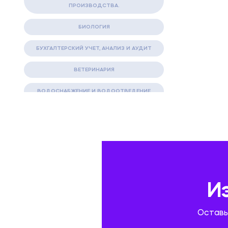
ПРОИЗВОДСТВА.
БИОЛОГИЯ
БУХГАЛТЕРСКИЙ УЧЕТ, АНАЛИЗ И АУДИТ
ВЕТЕРИНАРИЯ
ВОДОСНАБЖЕНИЕ И ВОДООТВЕДЕНИЕ
ГАЗОВАЯ И НЕФТЯНАЯ ПРОМЫШЛЕННОСТЬ
ГЕОГРАФИЯ
ГЕОЛОГИЯ И ГЕОДЕЗИЯ
ГИДРАВЛИКА
И
ГОСТИНИЧНЫЙ СЕРВИС. ТУРИЗМ.
Оставь
ДОКУМЕНТОВЕДЕНИЕ