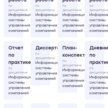
работа
работа
работа
работа
по
по
по
по
дисциплине
дисциплине
дисциплине
дисциплин
Информационные
Информационные
Информационные
Информа
системы
системы
системы
системы
управления
управления
управления
управлен
компанией
компанией
компанией
компание
Отчет
Диссертация
План-
Дневни
по
по
конспект
по
дисциплине
по
практике
практи
Информационные
дисциплине
системы
по
по
Информационные
дисциплине
дисциплин
управления
системы
Информационные
Информа
компанией
управления
системы
системы
компанией
управления
управлен
компанией
компание