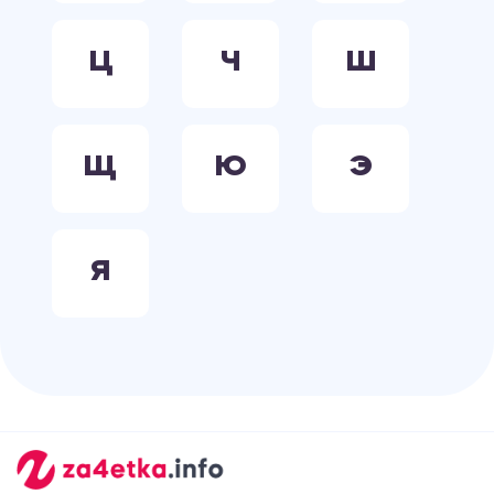
Ц
Ч
Ш
Щ
Ю
Э
Я