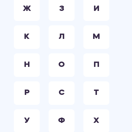
Ж
З
И
К
Л
М
Н
О
П
Р
С
Т
У
Ф
Х