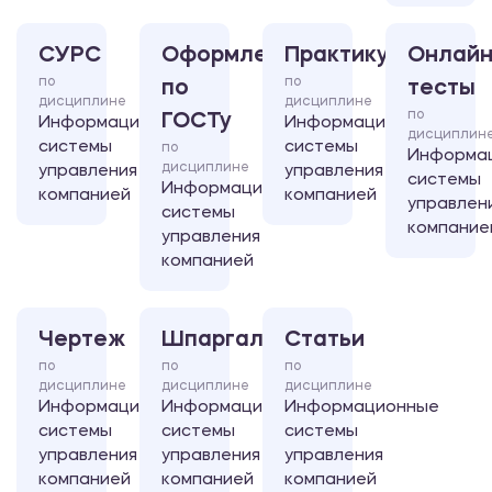
СУРС
Оформление
Практикум
Онлайн
по
по
по
тесты
дисциплине
дисциплине
по
ГОСТу
Информационные
Информационные
дисциплин
системы
системы
по
Информа
дисциплине
управления
управления
системы
Информационные
компанией
компанией
управлен
системы
компание
управления
компанией
Чертеж
Шпаргалка
Статьи
по
по
по
дисциплине
дисциплине
дисциплине
Информационные
Информационные
Информационные
системы
системы
системы
управления
управления
управления
компанией
компанией
компанией