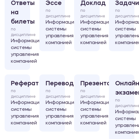
Ответы
Эссе
Доклад
Задачи
по
по
по
на
дисциплине
дисциплине
дисциплин
билеты
Информационные
Информационные
Информа
системы
системы
системы
по
дисциплине
управления
управления
управлен
Информационные
компанией
компанией
компание
системы
управления
компанией
Реферат
Перевод
Презентация
Онлайн
по
по
по
экзаме
дисциплине
дисциплине
дисциплине
по
Информационные
Информационные
Информационные
дисциплин
системы
системы
системы
Информа
управления
управления
управления
системы
компанией
компанией
компанией
управлен
компание