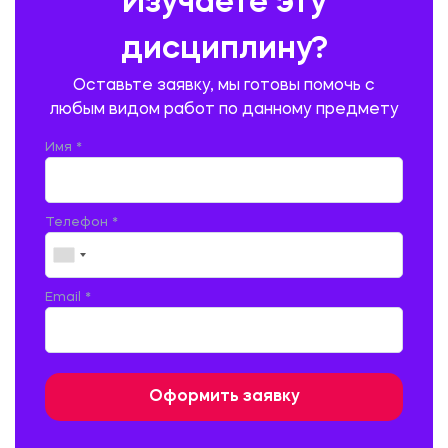
Изучаете эту
ПРОИЗВОДСТВО ПРОДУКЦИИ И ОРГАНИЗАЦИЯ ОБЩЕСТВЕННОГО
ПИТАНИЯ
дисциплину?
ПРОМЫШЛЕННОЕ И ГРАЖДАНСКОЕ СТРОИТЕЛЬСТВО
Оставьте заявку, мы готовы помочь с
ПСИХОЛОГИЯ
РЕВИЗИЯ И АУДИТ
РЕЖУЩИЙ ИНСТРУМЕНТ
любым видом работ по данному предмету
РУССКАЯ ЛИТЕРАТУРА
РУССКИЙ ЯЗЫК
Имя *
СЕЛЬСКОЕ ХОЗЯЙСТВО
СЕЛЬСКОХОЗЯЙСТВЕННАЯ ТЕХНИКА
СОЦИАЛЬНО-ГУМАНИТАРНЫЕ НАУКИ
СТАРОСЛАВЯНСКИЙ ЯЗЫК
Телефон *
СТРОИТЕЛЬСТВО АВТОМОБИЛЬНЫХ ДОРОГ
СТРОИТЕЛЬСТВО ЖЕЛЕЗНЫХ ДОРОГ
ТАМОЖЕННОЕ ДЕЛО
Email *
ТЕПЛОЭНЕРГЕТИКА
ТЕХНОЛОГИЯ ДЕРЕВООБРАБАТЫВАЮЩИХ ПРОИЗВОДСТВ
ТЕХНОЛОГИЯ ЛИТЕЙНОГО ПРОИЗВОДСТВА
ТЕХНОЛОГИЯ МАШИНОСТРОЕНИЯ