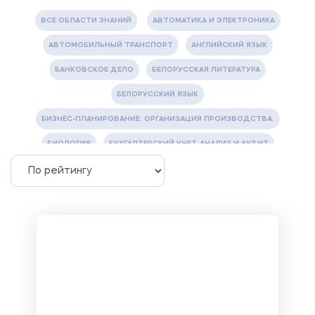
ВСЕ ОБЛАСТИ ЗНАНИЙ
АВТОМАТИКА И ЭЛЕКТРОНИКА
АВТОМОБИЛЬНЫЙ ТРАНСПОРТ
АНГЛИЙСКИЙ ЯЗЫК
БАНКОВСКОЕ ДЕЛО
БЕЛОРУССКАЯ ЛИТЕРАТУРА
БЕЛОРУССКИЙ ЯЗЫК
БИЗНЕС-ПЛАНИРОВАНИЕ. ОРГАНИЗАЦИЯ ПРОИЗВОДСТВА.
БИОЛОГИЯ
БУХГАЛТЕРСКИЙ УЧЕТ, АНАЛИЗ И АУДИТ
ВЕТЕРИНАРИЯ
ВОДОСНАБЖЕНИЕ И ВОДООТВЕДЕНИЕ
ГАЗОВАЯ И НЕФТЯНАЯ ПРОМЫШЛЕННОСТЬ
ГЕОГРАФИЯ
ГЕОЛОГИЯ И ГЕОДЕЗИЯ
ГИДРАВЛИКА
ГОСТИНИЧНЫЙ СЕРВИС. ТУРИЗМ.
ДОКУМЕНТОВЕДЕНИЕ
ЖЕЛЕЗНОДОРОЖНЫЙ ТРАНСПОРТ
ЖУРНАЛИСТИКА
ЗЕМЛЕУСТРОЙСТВО, КАДАСТР И МОНИТОРИНГ ЗЕМЕЛЬ