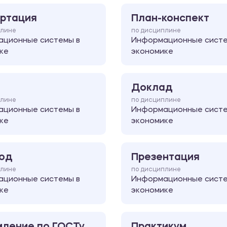
ртация
План-конспект
плине
по дисциплине
ционные системы в
Информационные систе
ке
экономике
Доклад
плине
по дисциплине
ционные системы в
Информационные систе
ке
экономике
од
Презентация
плине
по дисциплине
ционные системы в
Информационные систе
ке
экономике
ление по ГОСТу
Практикум