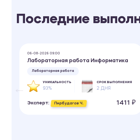
Последние выпол
06-08-2026 09:00
Лабораторная работа Информатика
Лабораторная работа
УНИКАЛЬНОСТЬ
СРОК ВЫПОЛНЕНИЯ
93%
2 ДНЯ
ИЯ
1411 ₽
Эксперт:
Пирбудагов Ч.
 ₽