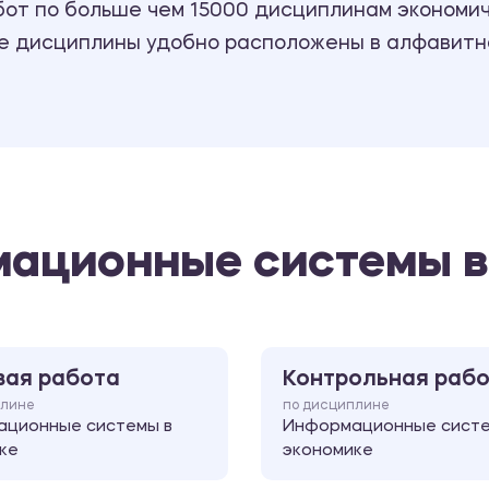
т по больше чем 15000 дисциплинам экономиче
се дисциплины удобно расположены в алфавитн
мационные системы в
вая работа
Контрольная раб
плине
по дисциплине
ционные системы в
Информационные систе
ке
экономике