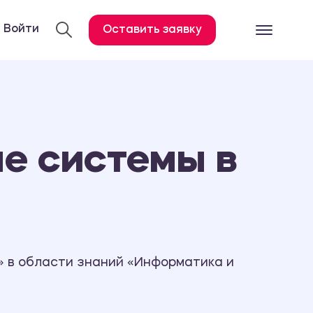
Войти
Оставить заявку
Готовые работ
Все услуги
Дипломная работа
е системы в
Курсовая работа
Контрольная работа
Лабораторная работа
Отчет по практике
Диссертация
 в области знаний «Информатика и
План-конспект
Дневник по практике