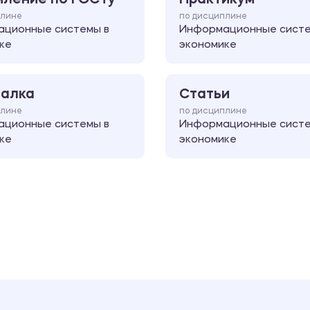
плине
по дисциплине
ционные системы в
Информационные систе
ке
экономике
алка
Статьи
плине
по дисциплине
ционные системы в
Информационные систе
ке
экономике