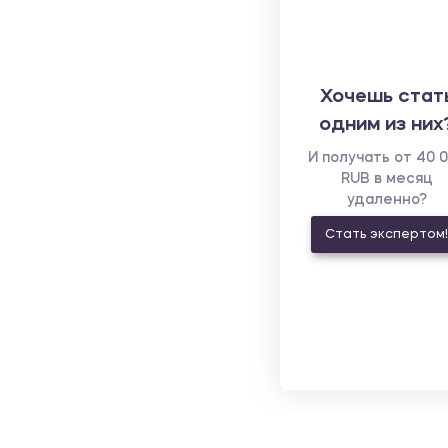
Хочешь стат
одним из них
И получать от 40 
RUB в месяц
удаленно?
Стать экспертом!