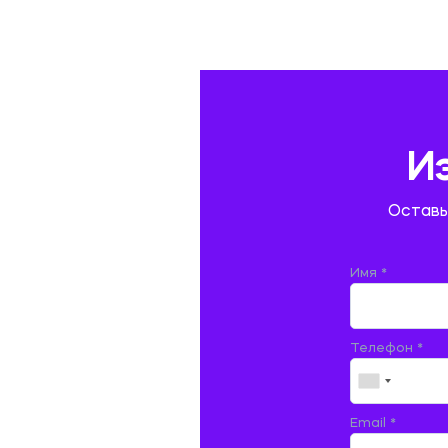
ГАЗОВАЯ И НЕФТЯНАЯ ПРОМЫШЛЕННОСТЬ
ГЕОГРАФИЯ
ГЕОЛОГИЯ И ГЕОДЕЗИЯ
ГИДРАВЛИКА
И
ГОСТИНИЧНЫЙ СЕРВИС. ТУРИЗМ.
Оставь
ДОКУМЕНТОВЕДЕНИЕ
ЖЕЛЕЗНОДОРОЖНЫЙ ТРАНСПОРТ
Имя *
ЖУРНАЛИСТИКА
Телефон *
ЗЕМЛЕУСТРОЙСТВО, КАДАСТР И
МОНИТОРИНГ ЗЕМЕЛЬ
ИНФОРМАТИКА И ПРОГРАММИРОВАНИЕ
Email *