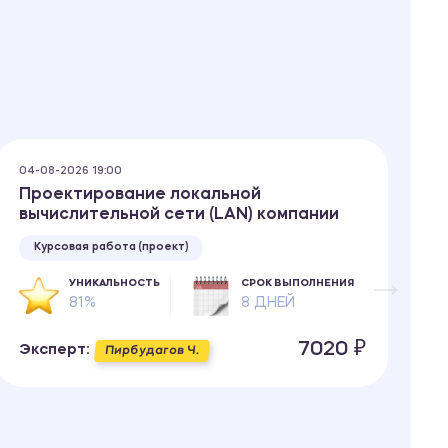
04-08-2026 19:00
04
Проектирование локальной
П
вычислительной сети (LAN) компании
Курсовая работа (проект)
УНИКАЛЬНОСТЬ
СРОК ВЫПОЛНЕНИЯ
81%
8 ДНЕЙ
Э
7020 ₽
Эксперт:
Пирбудагов Ч.