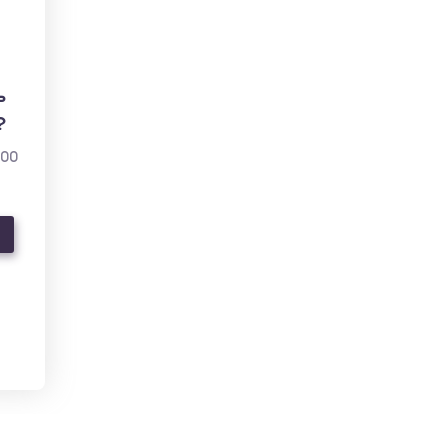
ь
?
000