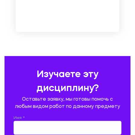
МЕНЕДЖМЕНТ
МЕТАЛЛУРГИЯ. СВАРКА.
МЕТРОЛОГИЯ И СТАНДАРТИЗАЦИЯ
МЕХАНИКА МАТЕРИАЛОВ
НЕМЕЦКИЙ ЯЗЫК
ОХРАНА ТРУДА И БЕЗОПАСНОСТЬ ЖИЗНЕДЕЯТЕЛЬНОСТИ
ПЕДАГОГИКА
ПОЛЬСКИЙ ЯЗЫК
ПОЧТОВАЯ СВЯЗЬ
ПРАВОВЕДЕНИЕ
ПРЕДУПРЕЖДЕНИЕ И ЛИКВИДАЦИЯ ЧРЕЗВЫЧАЙНЫХ СИТУАЦИЙ
Изучаете эту
ПРОИЗВОДСТВО ПРОДУКЦИИ И ОРГАНИЗАЦИЯ ОБЩЕСТВЕННОГО
ПИТАНИЯ
дисциплину?
ПРОМЫШЛЕННОЕ И ГРАЖДАНСКОЕ СТРОИТЕЛЬСТВО
Оставьте заявку, мы готовы помочь с
ПСИХОЛОГИЯ
РЕВИЗИЯ И АУДИТ
РЕЖУЩИЙ ИНСТРУМЕНТ
любым видом работ по данному предмету
РУССКАЯ ЛИТЕРАТУРА
РУССКИЙ ЯЗЫК
Имя *
СЕЛЬСКОЕ ХОЗЯЙСТВО
СЕЛЬСКОХОЗЯЙСТВЕННАЯ ТЕХНИКА
СОЦИАЛЬНО-ГУМАНИТАРНЫЕ НАУКИ
СТАРОСЛАВЯНСКИЙ ЯЗЫК