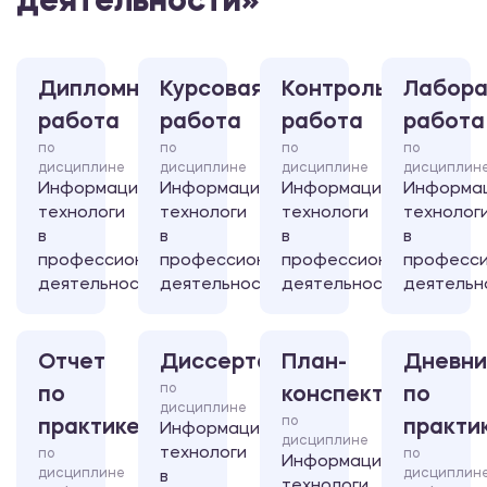
деятельности»
Дипломная
Курсовая
Контрольная
Лабора
работа
работа
работа
работа
по
по
по
по
дисциплине
дисциплине
дисциплине
дисциплин
Информационные
Информационные
Информационные
Информа
технологи
технологи
технологи
технолог
в
в
в
в
профессиональной
профессиональной
профессиональной
професси
деятельности
деятельности
деятельности
деятельн
Отчет
Диссертация
План-
Дневни
по
по
конспект
по
дисциплине
по
практике
практи
Информационные
дисциплине
технологи
по
по
Информационные
дисциплине
дисциплин
в
технологи