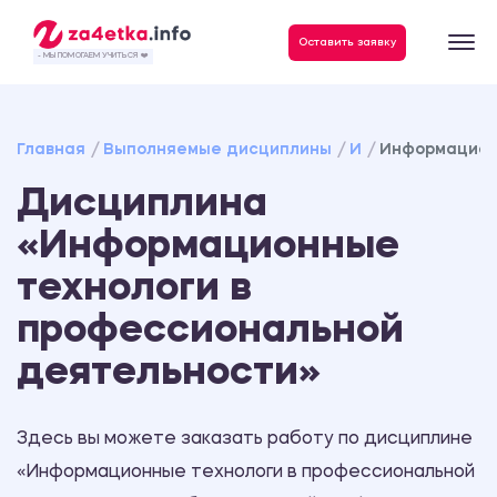
Данные, необходимые для качественного выполнения заказа
Оставить заявку
- МЫ ПОМОГАЕМ УЧИТЬСЯ ❤️
Главная
Выполняемые дисциплины
И
Информацион
Дисциплина
«Информационные
технологи в
профессиональной
деятельности»
Здесь вы можете заказать работу по дисциплине
«Информационные технологи в профессиональной