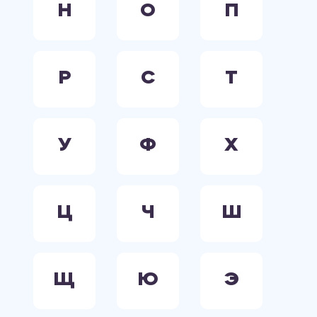
Н
О
П
Р
С
Т
У
Ф
Х
Ц
Ч
Ш
Щ
Ю
Э