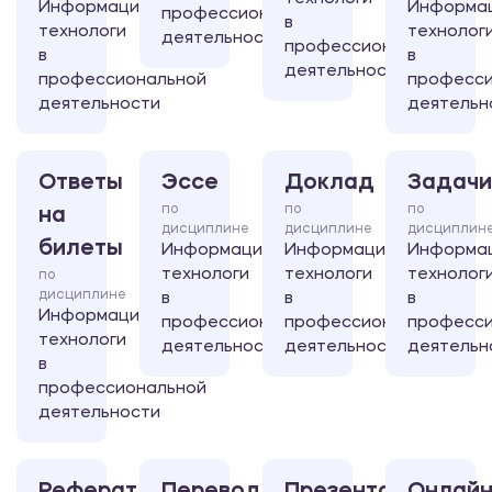
Информационные
Информа
профессиональной
в
технологи
технолог
деятельности
профессиональной
в
в
деятельности
профессиональной
професси
деятельности
деятельн
Ответы
Эссе
Доклад
Задачи
по
по
по
на
дисциплине
дисциплине
дисциплин
билеты
Информационные
Информационные
Информа
технологи
технологи
технолог
по
дисциплине
в
в
в
Информационные
профессиональной
профессиональной
професси
технологи
деятельности
деятельности
деятельн
в
профессиональной
деятельности