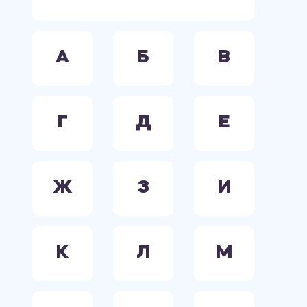
А
Б
В
Г
Д
Е
Ж
З
И
К
Л
М