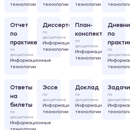
технологии
технологии
технологии
технолог
Отчет
Диссертация
План-
Дневни
по
по
конспект
по
дисциплине
по
практике
практи
Информационные
дисциплине
технологии
по
по
Информационные
дисциплине
дисциплин
технологии
Информационные
Информа
технологии
технолог
Ответы
Эссе
Доклад
Задачи
по
по
по
на
дисциплине
дисциплине
дисциплин
билеты
Информационные
Информационные
Информа
технологии
технологии
технолог
по
дисциплине
Информационные
технологии