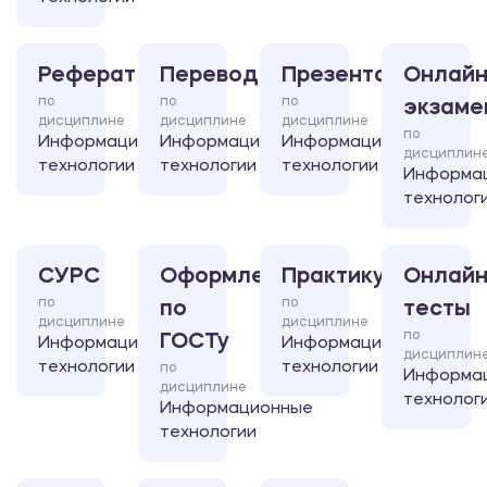
Реферат
Перевод
Презентация
Онлайн
по
по
по
экзаме
дисциплине
дисциплине
дисциплине
по
Информационные
Информационные
Информационные
дисциплин
технологии
технологии
технологии
Информа
технолог
СУРС
Оформление
Практикум
Онлайн
по
по
по
тесты
дисциплине
дисциплине
по
ГОСТу
Информационные
Информационные
дисциплин
технологии
технологии
по
Информа
дисциплине
технолог
Информационные
технологии