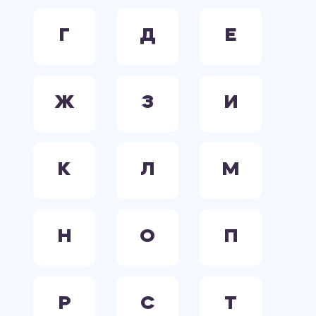
Г
Д
Е
Ж
З
И
К
Л
М
Н
О
П
Р
С
Т