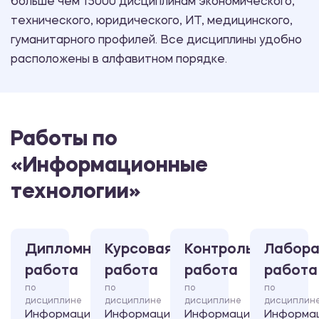
больше чем 15000 дисциплинам экономического,
технического, юридического, ИТ, медицинского,
гуманитарного профилей. Все дисциплины удобно
расположены в алфавитном порядке.
Работы по
«Информационные
технологии»
Дипломная
Курсовая
Контрольная
Лабора
работа
работа
работа
работа
по
по
по
по
дисциплине
дисциплине
дисциплине
дисциплин
Информационные
Информационные
Информационные
Информа