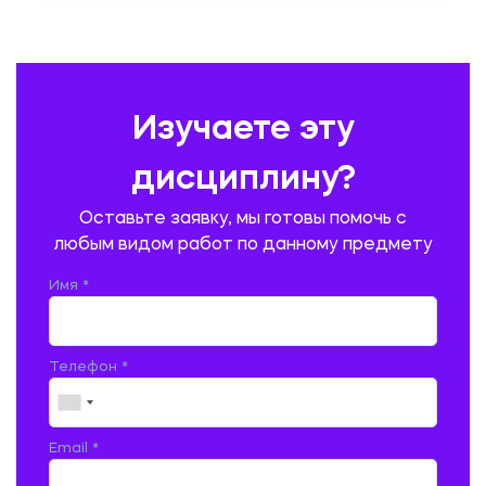
ПЕДАГОГИКА
ПОЛЬСКИЙ ЯЗЫК
ПОЧТОВАЯ СВЯЗЬ
ПРАВОВЕДЕНИЕ
ПРЕДУПРЕЖДЕНИЕ И ЛИКВИДАЦИЯ ЧРЕЗВЫЧАЙНЫХ СИТУАЦИЙ
Изучаете эту
ПРОИЗВОДСТВО ПРОДУКЦИИ И ОРГАНИЗАЦИЯ ОБЩЕСТВЕННОГО
ПИТАНИЯ
дисциплину?
ПРОМЫШЛЕННОЕ И ГРАЖДАНСКОЕ СТРОИТЕЛЬСТВО
Оставьте заявку, мы готовы помочь с
ПСИХОЛОГИЯ
РЕВИЗИЯ И АУДИТ
РЕЖУЩИЙ ИНСТРУМЕНТ
любым видом работ по данному предмету
РУССКАЯ ЛИТЕРАТУРА
РУССКИЙ ЯЗЫК
Имя *
СЕЛЬСКОЕ ХОЗЯЙСТВО
СЕЛЬСКОХОЗЯЙСТВЕННАЯ ТЕХНИКА
СОЦИАЛЬНО-ГУМАНИТАРНЫЕ НАУКИ
СТАРОСЛАВЯНСКИЙ ЯЗЫК
Телефон *
СТРОИТЕЛЬСТВО АВТОМОБИЛЬНЫХ ДОРОГ
СТРОИТЕЛЬСТВО ЖЕЛЕЗНЫХ ДОРОГ
ТАМОЖЕННОЕ ДЕЛО
Email *
ТЕПЛОЭНЕРГЕТИКА