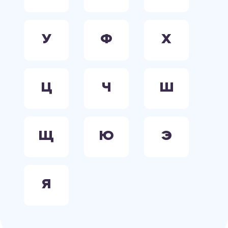
У
Ф
Х
Ц
Ч
Ш
Щ
Ю
Э
Я