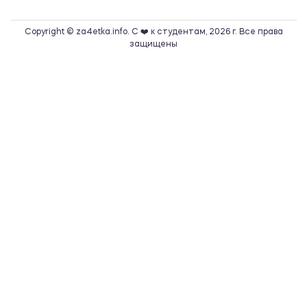
Copyright © za4etka.info. С ❤️ к студентам, 2026 г. Все права
защищены