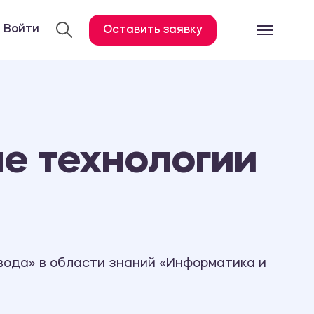
Войти
Оставить заявку
Готовые работ
Все услуги
Дипломная работа
е технологии
Курсовая работа
Контрольная работа
Лабораторная работа
Отчет по практике
Диссертация
вода» в области знаний «Информатика и
План-конспект
Дневник по практике