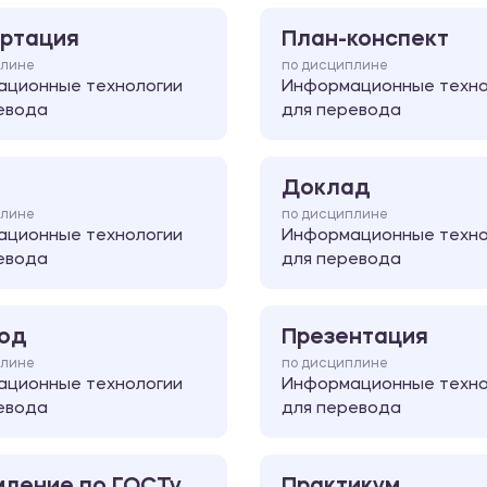
ртация
План-конспект
плине
по дисциплине
ционные технологии
Информационные техно
евода
для перевода
Доклад
плине
по дисциплине
ционные технологии
Информационные техно
евода
для перевода
од
Презентация
плине
по дисциплине
ционные технологии
Информационные техно
евода
для перевода
ление по ГОСТу
Практикум