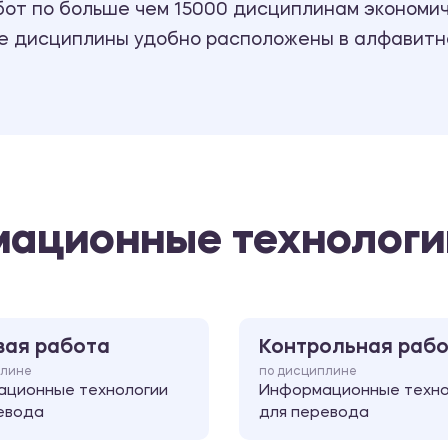
т по больше чем 15000 дисциплинам экономиче
се дисциплины удобно расположены в алфавитн
ационные технологи
вая работа
Контрольная раб
плине
по дисциплине
ционные технологии
Информационные техно
евода
для перевода