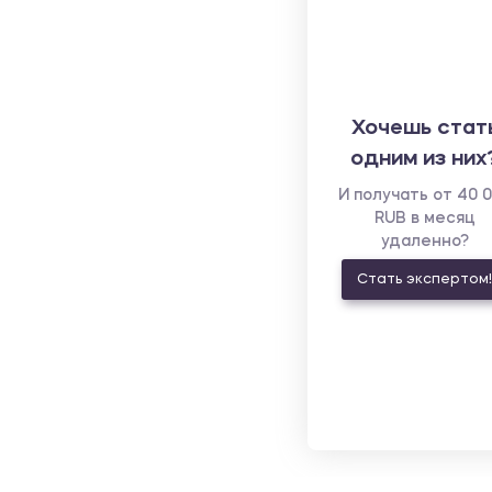
Хочешь стат
одним из них
И получать от 40 
RUB в месяц
удаленно?
Стать экспертом!