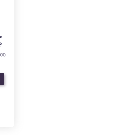
ь
?
000