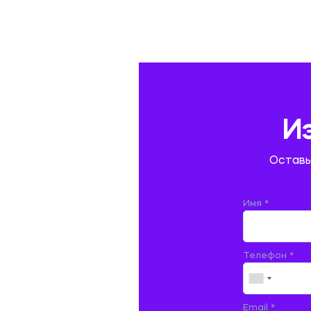
ГАЗОВАЯ И НЕФТЯНАЯ ПРОМЫШЛЕННОСТЬ
ГЕОГРАФИЯ
ГЕОЛОГИЯ И ГЕОДЕЗИЯ
ГИДРАВЛИКА
И
ГОСТИНИЧНЫЙ СЕРВИС. ТУРИЗМ.
Оставь
ДОКУМЕНТОВЕДЕНИЕ
ЖЕЛЕЗНОДОРОЖНЫЙ ТРАНСПОРТ
Имя *
ЖУРНАЛИСТИКА
Телефон *
ЗЕМЛЕУСТРОЙСТВО, КАДАСТР И
МОНИТОРИНГ ЗЕМЕЛЬ
ИНФОРМАТИКА И ПРОГРАММИРОВАНИЕ
Email *