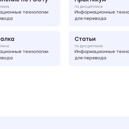
плине
по дисциплине
ционные технологии
Информационные техно
евода
для перевода
алка
Статьи
плине
по дисциплине
ционные технологии
Информационные техно
евода
для перевода