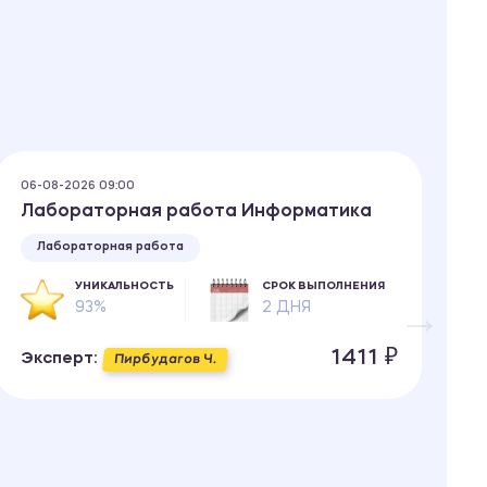
06-08-2026 09:00
06
Лабораторная работа Информатика
Т
о
Лабораторная работа
УНИКАЛЬНОСТЬ
СРОК ВЫПОЛНЕНИЯ
93%
2 ДНЯ
1411 ₽
Эксперт:
Пирбудагов Ч.
Э