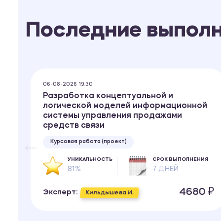
Последние выпол
06-08-2026 19:30
Разработка концептуальной и
и
логической моделей информационной
системы управления продажами
средств связи
Курсовая работа (проект)
ИЯ
УНИКАЛЬНОСТЬ
СРОК ВЫПОЛНЕНИЯ
81%
7 ДНЕЙ
 ₽
4680 ₽
Эксперт:
Кильдышева И.