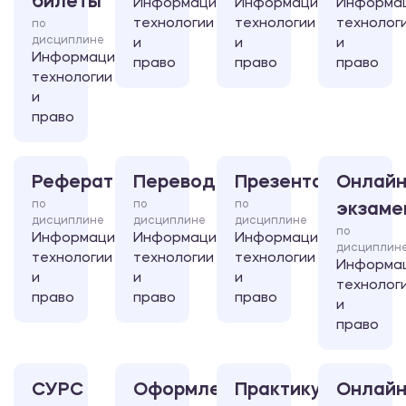
билеты
Информационные
Информационные
Информа
технологии
технологии
технолог
по
дисциплине
и
и
и
Информационные
право
право
право
технологии
и
право
Реферат
Перевод
Презентация
Онлайн
по
по
по
экзаме
дисциплине
дисциплине
дисциплине
по
Информационные
Информационные
Информационные
дисциплин
технологии
технологии
технологии
Информа
и
и
и
технолог
право
право
право
и
право
СУРС
Оформление
Практикум
Онлайн