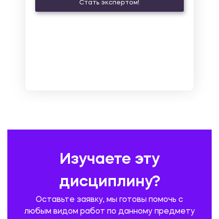
Стать экспертом!
ЛАТИНСКИЙ ЯЗЫК
ЛЕСНОЕ ХОЗЯЙСТВО
ЛОГИСТИКА
МАРКЕТИНГ И РЕКЛАМА
МАТЕМАТИКА
МЕДИЦИНА
МЕНЕДЖМЕНТ
МЕТАЛЛУРГИЯ. СВАРКА.
МЕТРОЛОГИЯ И СТАНДАРТИЗАЦИЯ
МЕХАНИКА МАТЕРИАЛОВ
НЕМЕЦКИЙ ЯЗЫК
ОХРАНА ТРУДА И БЕЗОПАСНОСТЬ ЖИЗНЕДЕЯТЕЛЬНОСТИ
ПЕДАГОГИКА
ПОЛЬСКИЙ ЯЗЫК
ПОЧТОВАЯ СВЯЗЬ
ПРАВОВЕДЕНИЕ
ПРЕДУПРЕЖДЕНИЕ И ЛИКВИДАЦИЯ ЧРЕЗВЫЧАЙНЫХ СИТУАЦИЙ
Изучаете эту
ПРОИЗВОДСТВО ПРОДУКЦИИ И ОРГАНИЗАЦИЯ ОБЩЕСТВЕННОГО
ПИТАНИЯ
дисциплину?
ПРОМЫШЛЕННОЕ И ГРАЖДАНСКОЕ СТРОИТЕЛЬСТВО
Оставьте заявку, мы готовы помочь с
ПСИХОЛОГИЯ
РЕВИЗИЯ И АУДИТ
РЕЖУЩИЙ ИНСТРУМЕНТ
любым видом работ по данному предмету