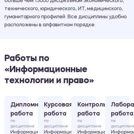
больше чем 15000 дисциплинам экономического,
технического, юридического, ИТ, медицинского,
гуманитарного профилей. Все дисциплины удобно
расположены в алфавитном порядке.
Работы по
«Информационные
технологии и право»
Дипломная
Курсовая
Контрольная
Лабора
работа
работа
работа
работа
по
по
по
по
дисциплине
дисциплине
дисциплине
дисциплин
Информационные
Информационные
Информационные
Информа