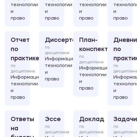
технологии
технологии
технологии
технолог
и
и
и
и
право
право
право
право
Отчет
Диссертация
План-
Дневни
по
по
конспект
по
дисциплине
по
практике
практи
Информационные
дисциплине
технологии
по
по
Информационные
дисциплине
дисциплин
и
технологии
Информационные
Информа
право
и
технологии
технолог
право
и
и
право
право
Ответы
Эссе
Доклад
Задачи
по
по
по
на
дисциплине
дисциплине
дисциплин