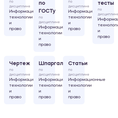
по
по
по
тесты
дисциплине
дисциплине
по
ГОСТу
Информационные
Информационные
дисциплин
технологии
технологии
по
Информа
дисциплине
и
и
технолог
Информационные
право
право
и
технологии
право
и
право
Чертеж
Шпаргалка
Статьи
по
по
по
дисциплине
дисциплине
дисциплине
Информационные
Информационные
Информационные
технологии
технологии
технологии
и
и
и
право
право
право