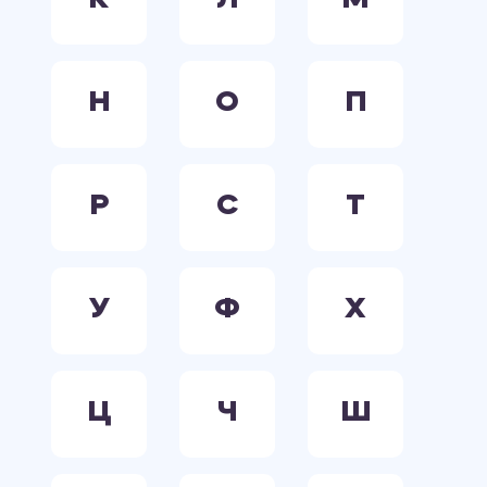
К
Л
М
Н
О
П
Р
С
Т
У
Ф
Х
Ц
Ч
Ш