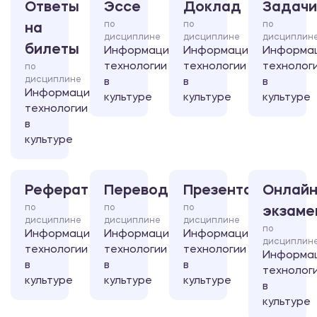
Ответы
Эссе
Доклад
Задачи
по
по
по
на
дисциплине
дисциплине
дисциплин
билеты
Информационные
Информационные
Информа
технологии
технологии
технолог
по
дисциплине
в
в
в
Информационные
культуре
культуре
культуре
технологии
в
культуре
Реферат
Перевод
Презентация
Онлайн
по
по
по
экзаме
дисциплине
дисциплине
дисциплине
по
Информационные
Информационные
Информационные
дисциплин
технологии
технологии
технологии
Информа
в
в
в
технолог
культуре
культуре
культуре
в
культуре