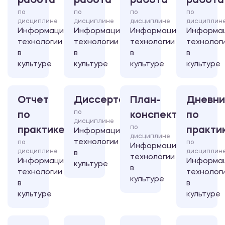
работа
работа
работа
работа
по
по
по
по
дисциплине
дисциплине
дисциплине
дисциплин
Информационные
Информационные
Информационные
Информа
технологии
технологии
технологии
технолог
в
в
в
в
культуре
культуре
культуре
культуре
Отчет
Диссертация
План-
Дневни
по
по
конспект
по
дисциплине
по
практике
практи
Информационные
дисциплине
технологии
по
по
Информационные
дисциплине
дисциплин
в
технологии
Информационные
Информа
культуре
в
технологии
технолог
культуре
в
в
культуре
культуре