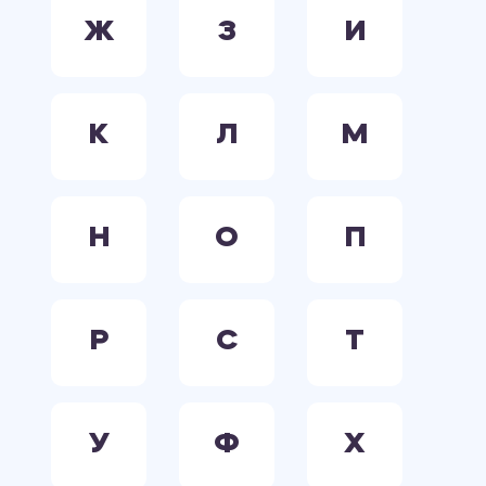
Ж
З
И
К
Л
М
Н
О
П
Р
С
Т
У
Ф
Х