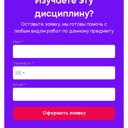
Изучаете эту
ПРОИЗВОДСТВО ПРОДУКЦИИ И ОРГАНИЗАЦИЯ ОБЩЕСТВЕННОГО
ПИТАНИЯ
дисциплину?
ПРОМЫШЛЕННОЕ И ГРАЖДАНСКОЕ СТРОИТЕЛЬСТВО
Оставьте заявку, мы готовы помочь с
ПСИХОЛОГИЯ
РЕВИЗИЯ И АУДИТ
РЕЖУЩИЙ ИНСТРУМЕНТ
любым видом работ по данному предмету
РУССКАЯ ЛИТЕРАТУРА
РУССКИЙ ЯЗЫК
Имя *
СЕЛЬСКОЕ ХОЗЯЙСТВО
СЕЛЬСКОХОЗЯЙСТВЕННАЯ ТЕХНИКА
СОЦИАЛЬНО-ГУМАНИТАРНЫЕ НАУКИ
СТАРОСЛАВЯНСКИЙ ЯЗЫК
Телефон *
СТРОИТЕЛЬСТВО АВТОМОБИЛЬНЫХ ДОРОГ
СТРОИТЕЛЬСТВО ЖЕЛЕЗНЫХ ДОРОГ
ТАМОЖЕННОЕ ДЕЛО
Email *
ТЕПЛОЭНЕРГЕТИКА
ТЕХНОЛОГИЯ ДЕРЕВООБРАБАТЫВАЮЩИХ ПРОИЗВОДСТВ
ТЕХНОЛОГИЯ ЛИТЕЙНОГО ПРОИЗВОДСТВА
ТЕХНОЛОГИЯ МАШИНОСТРОЕНИЯ