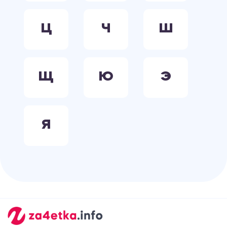
Ц
Ч
Ш
Щ
Ю
Э
Я