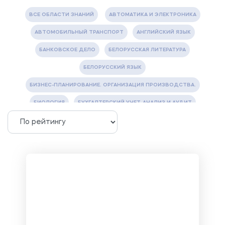
ВСЕ ОБЛАСТИ ЗНАНИЙ
АВТОМАТИКА И ЭЛЕКТРОНИКА
АВТОМОБИЛЬНЫЙ ТРАНСПОРТ
АНГЛИЙСКИЙ ЯЗЫК
БАНКОВСКОЕ ДЕЛО
БЕЛОРУССКАЯ ЛИТЕРАТУРА
БЕЛОРУССКИЙ ЯЗЫК
БИЗНЕС-ПЛАНИРОВАНИЕ. ОРГАНИЗАЦИЯ ПРОИЗВОДСТВА.
БИОЛОГИЯ
БУХГАЛТЕРСКИЙ УЧЕТ, АНАЛИЗ И АУДИТ
ВЕТЕРИНАРИЯ
ВОДОСНАБЖЕНИЕ И ВОДООТВЕДЕНИЕ
ГАЗОВАЯ И НЕФТЯНАЯ ПРОМЫШЛЕННОСТЬ
ГЕОГРАФИЯ
ГЕОЛОГИЯ И ГЕОДЕЗИЯ
ГИДРАВЛИКА
ГОСТИНИЧНЫЙ СЕРВИС. ТУРИЗМ.
ДОКУМЕНТОВЕДЕНИЕ
ЖЕЛЕЗНОДОРОЖНЫЙ ТРАНСПОРТ
ЖУРНАЛИСТИКА
ЗЕМЛЕУСТРОЙСТВО, КАДАСТР И МОНИТОРИНГ ЗЕМЕЛЬ