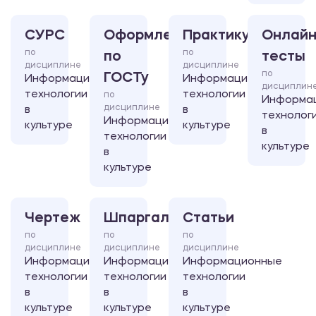
СУРС
Оформление
Практикум
Онлайн
по
по
по
тесты
дисциплине
дисциплине
по
ГОСТу
Информационные
Информационные
дисциплин
технологии
технологии
по
Информа
дисциплине
в
в
технолог
Информационные
культуре
культуре
в
технологии
культуре
в
культуре
Чертеж
Шпаргалка
Статьи
по
по
по
дисциплине
дисциплине
дисциплине
Информационные
Информационные
Информационные
технологии
технологии
технологии
в
в
в
культуре
культуре
культуре