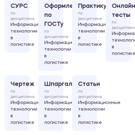
СУРС
Оформление
Практикум
Онлайн
по
по
по
тесты
дисциплине
дисциплине
по
ГОСТу
Информационные
Информационные
дисциплин
технологии
технологии
по
Информа
дисциплине
в
в
технолог
Информационные
логистике
логистике
в
технологии
логистик
в
логистике
Чертеж
Шпаргалка
Статьи
по
по
по
дисциплине
дисциплине
дисциплине
Информационные
Информационные
Информационные
технологии
технологии
технологии
в
в
в
логистике
логистике
логистике