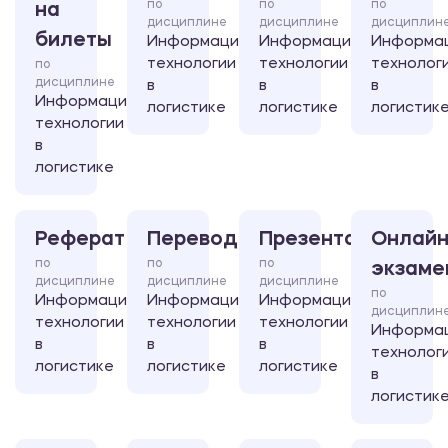
по
по
по
на
дисциплине
дисциплине
дисциплин
билеты
Информационные
Информационные
Информа
технологии
технологии
технолог
по
дисциплине
в
в
в
Информационные
логистике
логистике
логистик
технологии
в
логистике
Реферат
Перевод
Презентация
Онлайн
по
по
по
экзаме
дисциплине
дисциплине
дисциплине
по
Информационные
Информационные
Информационные
дисциплин
технологии
технологии
технологии
Информа
в
в
в
технолог
логистике
логистике
логистике
в
логистик