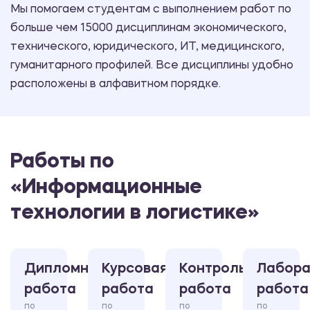
Мы помогаем студентам с выполнением работ по
больше чем 15000 дисциплинам экономического,
технического, юридического, ИТ, медицинского,
гуманитарного профилей. Все дисциплины удобно
расположены в алфавитном порядке.
Работы по
«Информационные
технологии в логистике»
Дипломная
Курсовая
Контрольная
Лабора
работа
работа
работа
работа
по
по
по
по