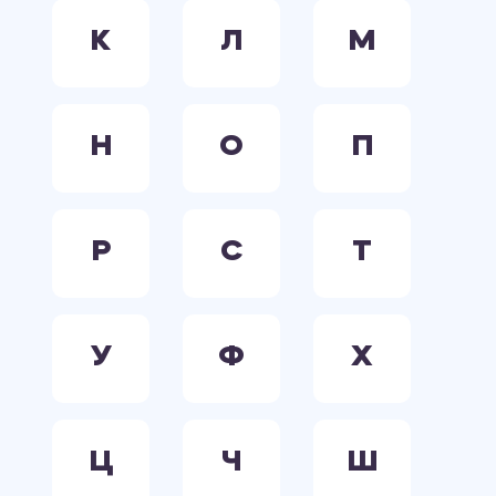
К
Л
М
Н
О
П
Р
С
Т
У
Ф
Х
Ц
Ч
Ш