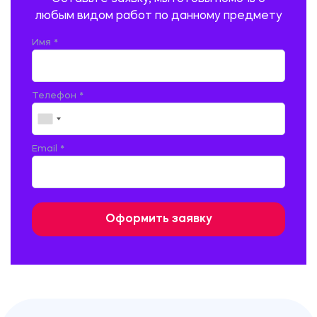
ПСИХОЛОГИЯ
РЕВИЗИЯ И АУДИТ
РЕЖУЩИЙ ИНСТРУМЕНТ
любым видом работ по данному предмету
РУССКАЯ ЛИТЕРАТУРА
РУССКИЙ ЯЗЫК
Имя *
СЕЛЬСКОЕ ХОЗЯЙСТВО
СЕЛЬСКОХОЗЯЙСТВЕННАЯ ТЕХНИКА
СОЦИАЛЬНО-ГУМАНИТАРНЫЕ НАУКИ
СТАРОСЛАВЯНСКИЙ ЯЗЫК
Телефон *
СТРОИТЕЛЬСТВО АВТОМОБИЛЬНЫХ ДОРОГ
СТРОИТЕЛЬСТВО ЖЕЛЕЗНЫХ ДОРОГ
ТАМОЖЕННОЕ ДЕЛО
Email *
ТЕПЛОЭНЕРГЕТИКА
ТЕХНОЛОГИЯ ДЕРЕВООБРАБАТЫВАЮЩИХ ПРОИЗВОДСТВ
ТЕХНОЛОГИЯ ЛИТЕЙНОГО ПРОИЗВОДСТВА
ТЕХНОЛОГИЯ МАШИНОСТРОЕНИЯ
ТЕХНОЛОГИЯ ШВЕЙНОГО ПРОИЗВОДСТВА
ТОВАРОВЕДЕНИЕ И ТОРГОВЛЯ
ФИЗИКА
ФИЗИЧЕСКАЯ КУЛЬТУРА
ФИНАНСЫ И КРЕДИТ