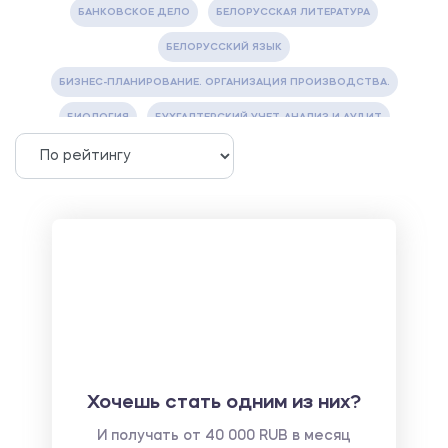
БАНКОВСКОЕ ДЕЛО
БЕЛОРУССКАЯ ЛИТЕРАТУРА
БЕЛОРУССКИЙ ЯЗЫК
БИЗНЕС-ПЛАНИРОВАНИЕ. ОРГАНИЗАЦИЯ ПРОИЗВОДСТВА.
БИОЛОГИЯ
БУХГАЛТЕРСКИЙ УЧЕТ, АНАЛИЗ И АУДИТ
ВЕТЕРИНАРИЯ
ВОДОСНАБЖЕНИЕ И ВОДООТВЕДЕНИЕ
ГАЗОВАЯ И НЕФТЯНАЯ ПРОМЫШЛЕННОСТЬ
ГЕОГРАФИЯ
ГЕОЛОГИЯ И ГЕОДЕЗИЯ
ГИДРАВЛИКА
ГОСТИНИЧНЫЙ СЕРВИС. ТУРИЗМ.
ДОКУМЕНТОВЕДЕНИЕ
ЖЕЛЕЗНОДОРОЖНЫЙ ТРАНСПОРТ
ЖУРНАЛИСТИКА
ЗЕМЛЕУСТРОЙСТВО, КАДАСТР И МОНИТОРИНГ ЗЕМЕЛЬ
ИНФОРМАТИКА И ПРОГРАММИРОВАНИЕ
ИСПАНСКИЙ ЯЗЫК
ИСТОРИЯ
ИТАЛЬЯНСКИЙ ЯЗЫК
Хочешь стать одним из них?
КИТАЙСКИЙ ЯЗЫК. ЯПОНСКИЙ ЯЗЫК.
И получать от 40 000 RUB в месяц