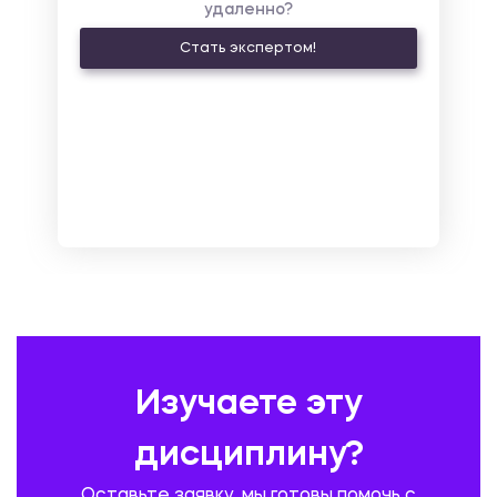
удаленно?
КУЛЬТУРОЛОГИЯ И ДЕЯТЕЛЬНОСТЬ В СФЕРЕ КУЛЬТУРЫ
Стать экспертом!
ЛАТИНСКИЙ ЯЗЫК
ЛЕСНОЕ ХОЗЯЙСТВО
ЛОГИСТИКА
МАРКЕТИНГ И РЕКЛАМА
МАТЕМАТИКА
МЕДИЦИНА
МЕНЕДЖМЕНТ
МЕТАЛЛУРГИЯ. СВАРКА.
МЕТРОЛОГИЯ И СТАНДАРТИЗАЦИЯ
МЕХАНИКА МАТЕРИАЛОВ
НЕМЕЦКИЙ ЯЗЫК
ОХРАНА ТРУДА И БЕЗОПАСНОСТЬ ЖИЗНЕДЕЯТЕЛЬНОСТИ
ПЕДАГОГИКА
ПОЛЬСКИЙ ЯЗЫК
ПОЧТОВАЯ СВЯЗЬ
ПРАВОВЕДЕНИЕ
ПРЕДУПРЕЖДЕНИЕ И ЛИКВИДАЦИЯ ЧРЕЗВЫЧАЙНЫХ СИТУАЦИЙ
Изучаете эту
ПРОИЗВОДСТВО ПРОДУКЦИИ И ОРГАНИЗАЦИЯ ОБЩЕСТВЕННОГО
ПИТАНИЯ
дисциплину?
ПРОМЫШЛЕННОЕ И ГРАЖДАНСКОЕ СТРОИТЕЛЬСТВО
Оставьте заявку, мы готовы помочь с