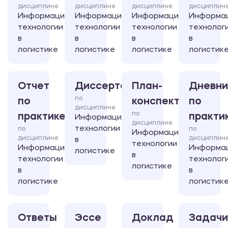
дисциплине
дисциплине
дисциплине
дисциплин
Информационные
Информационные
Информационные
Информа
технологии
технологии
технологии
технолог
в
в
в
в
логистике
логистике
логистике
логистик
Отчет
Диссертация
План-
Дневни
по
по
конспект
по
дисциплине
по
практике
практи
Информационные
дисциплине
технологии
по
по
Информационные
дисциплине
дисциплин
в
технологии
Информационные
Информа
логистике
в
технологии
технолог
логистике
в
в
логистике
логистик
Ответы
Эссе
Доклад
Задачи