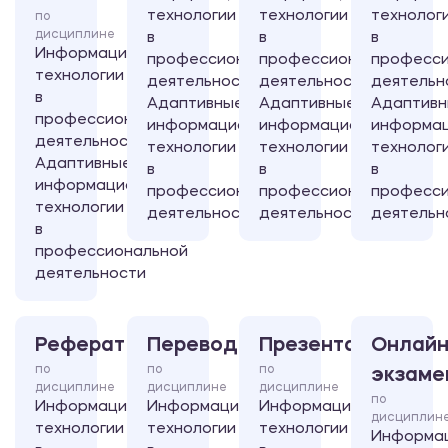
технологии
технологии
технолог
по
дисциплине
в
в
в
Информационные
профессиональной
профессиональной
професси
технологии
деятельности/
деятельности/
деятельн
в
Адаптивные
Адаптивные
Адаптив
профессиональной
информационные
информационные
информа
деятельности/
технологии
технологии
технолог
Адаптивные
в
в
в
информационные
профессиональной
профессиональной
професси
технологии
деятельности
деятельности
деятельн
в
профессиональной
деятельности
Реферат
Перевод
Презентация
Онлайн
по
по
по
экзаме
дисциплине
дисциплине
дисциплине
по
Информационные
Информационные
Информационные
дисциплин
технологии
технологии
технологии
Информа