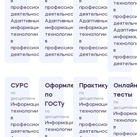
в
в
в
технолог
профессиональной
профессиональной
профессиональной
в
деятельности/
деятельности/
деятельности/
професси
Адаптивные
Адаптивные
Адаптивные
деятельн
информационные
информационные
информационные
Адаптив
технологии
технологии
технологии
информа
в
в
в
технолог
профессиональной
профессиональной
профессиональной
в
деятельности
деятельности
деятельности
професси
деятельн
СУРС
Оформление
Практикум
Онлайн
по
по
по
тесты
дисциплине
дисциплине
по
ГОСТу
Информационные
Информационные
дисциплин
технологии
технологии
по
Информа
дисциплине
в
в
технолог
Информационные
профессиональной
профессиональной
в
технологии
деятельности/
деятельности/
професси
в