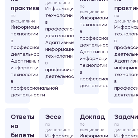
дисциплине
по
практике
практи
Информационные
дисциплине
технологии
по
по
Информационные
дисциплине
дисциплин
в
технологии
Информационные
Информа
профессиональной
в
технологии
технолог
деятельности/
профессиональной
в
в
Адаптивные
деятельности/
профессиональной
професси
информационные
Адаптивные
деятельности/
деятельн
технологии
информационные
Адаптивные
Адаптив
в
технологии
информационные
информа
профессиональной
в
технологии
технолог
деятельности
профессиональной
в
в
деятельности
профессиональной
професси
деятельности
деятельн
Ответы
Эссе
Доклад
Задачи
по
по
по
на
дисциплине
дисциплине
дисциплин
билеты
Информационные
Информационные
Информа