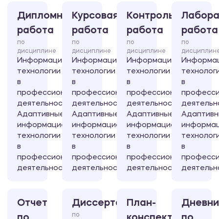
Дипломная
Курсовая
Контрольная
Лабора
работа
работа
работа
работа
по
по
по
по
дисциплине
дисциплине
дисциплине
дисциплин
Информационные
Информационные
Информационные
Информа
технологии
технологии
технологии
технолог
в
в
в
в
профессиональной
профессиональной
профессиональной
професси
деятельности/
деятельности/
деятельности/
деятельн
Адаптивные
Адаптивные
Адаптивные
Адаптив
информационные
информационные
информационные
информа
технологии
технологии
технологии
технолог
в
в
в
в
профессиональной
профессиональной
профессиональной
професси
деятельности
деятельности
деятельности
деятельн
Отчет
Диссертация
План-
Дневни
по
по
конспект
по