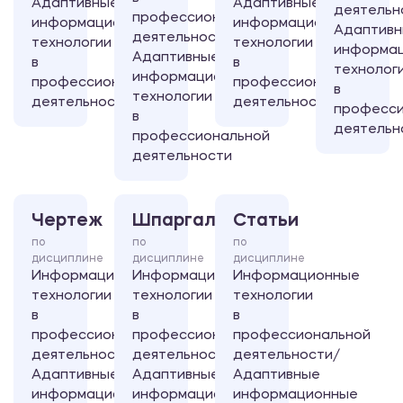
Адаптивные
Адаптивные
деятельн
профессиональной
информационные
информационные
Адаптив
деятельности/
технологии
технологии
информа
Адаптивные
в
в
технолог
информационные
профессиональной
профессиональной
в
технологии
деятельности
деятельности
професси
в
деятельн
профессиональной
деятельности
Чертеж
Шпаргалка
Статьи
по
по
по
дисциплине
дисциплине
дисциплине
Информационные
Информационные
Информационные
технологии
технологии
технологии
в
в
в
профессиональной
профессиональной
профессиональной
деятельности/
деятельности/
деятельности/
Адаптивные
Адаптивные
Адаптивные
информационные
информационные
информационные