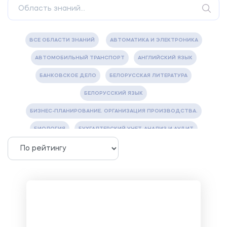
ВСЕ ОБЛАСТИ ЗНАНИЙ
АВТОМАТИКА И ЭЛЕКТРОНИКА
АВТОМОБИЛЬНЫЙ ТРАНСПОРТ
АНГЛИЙСКИЙ ЯЗЫК
БАНКОВСКОЕ ДЕЛО
БЕЛОРУССКАЯ ЛИТЕРАТУРА
БЕЛОРУССКИЙ ЯЗЫК
БИЗНЕС-ПЛАНИРОВАНИЕ. ОРГАНИЗАЦИЯ ПРОИЗВОДСТВА.
БИОЛОГИЯ
БУХГАЛТЕРСКИЙ УЧЕТ, АНАЛИЗ И АУДИТ
ВЕТЕРИНАРИЯ
ВОДОСНАБЖЕНИЕ И ВОДООТВЕДЕНИЕ
ГАЗОВАЯ И НЕФТЯНАЯ ПРОМЫШЛЕННОСТЬ
ГЕОГРАФИЯ
ГЕОЛОГИЯ И ГЕОДЕЗИЯ
ГИДРАВЛИКА
ГОСТИНИЧНЫЙ СЕРВИС. ТУРИЗМ.
ДОКУМЕНТОВЕДЕНИЕ
ЖЕЛЕЗНОДОРОЖНЫЙ ТРАНСПОРТ
ЖУРНАЛИСТИКА