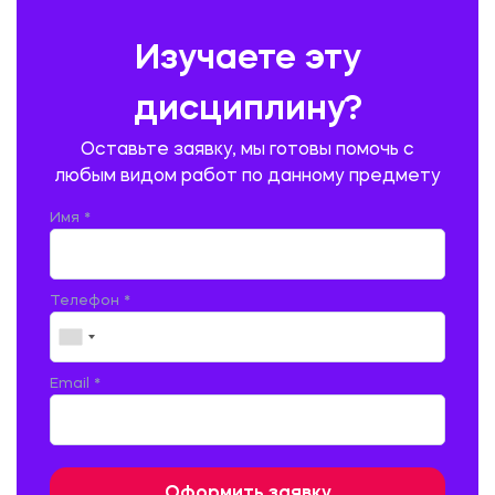
ПРЕДУПРЕЖДЕНИЕ И ЛИКВИДАЦИЯ ЧРЕЗВЫЧАЙНЫХ СИТУАЦИЙ
Изучаете эту
ПРОИЗВОДСТВО ПРОДУКЦИИ И ОРГАНИЗАЦИЯ ОБЩЕСТВЕННОГО
ПИТАНИЯ
дисциплину?
ПРОМЫШЛЕННОЕ И ГРАЖДАНСКОЕ СТРОИТЕЛЬСТВО
Оставьте заявку, мы готовы помочь с
ПСИХОЛОГИЯ
РЕВИЗИЯ И АУДИТ
РЕЖУЩИЙ ИНСТРУМЕНТ
любым видом работ по данному предмету
РУССКАЯ ЛИТЕРАТУРА
РУССКИЙ ЯЗЫК
Имя *
СЕЛЬСКОЕ ХОЗЯЙСТВО
СЕЛЬСКОХОЗЯЙСТВЕННАЯ ТЕХНИКА
СОЦИАЛЬНО-ГУМАНИТАРНЫЕ НАУКИ
СТАРОСЛАВЯНСКИЙ ЯЗЫК
Телефон *
СТРОИТЕЛЬСТВО АВТОМОБИЛЬНЫХ ДОРОГ
СТРОИТЕЛЬСТВО ЖЕЛЕЗНЫХ ДОРОГ
ТАМОЖЕННОЕ ДЕЛО
Email *
ТЕПЛОЭНЕРГЕТИКА
ТЕХНОЛОГИЯ ДЕРЕВООБРАБАТЫВАЮЩИХ ПРОИЗВОДСТВ
ТЕХНОЛОГИЯ ЛИТЕЙНОГО ПРОИЗВОДСТВА