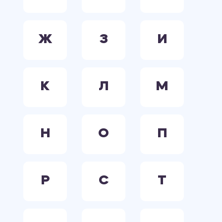
Ж
З
И
К
Л
М
Н
О
П
Р
С
Т