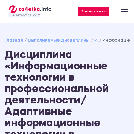
Данные, необходимые для качественного выполнения заказа
Оставить заявку
- МЫ ПОМОГАЕМ УЧИТЬСЯ ❤️
Главная
Выполняемые дисциплины
И
Информацион
Дисциплина
«Информационные
технологии в
профессиональной
деятельности/
Адаптивные
информационные