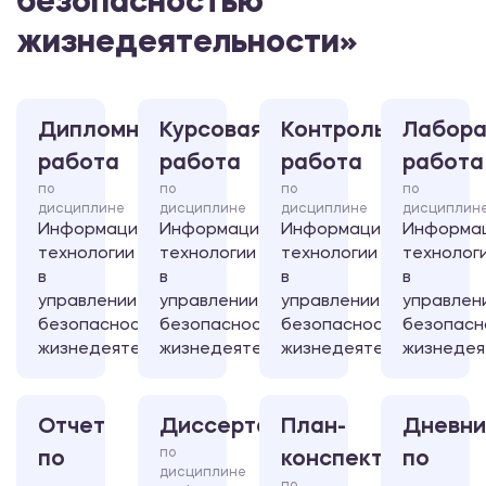
безопасностью
жизнедеятельности»
Дипломная
Курсовая
Контрольная
Лабора
работа
работа
работа
работа
по
по
по
по
дисциплине
дисциплине
дисциплине
дисциплин
Информационные
Информационные
Информационные
Информа
технологии
технологии
технологии
технолог
в
в
в
в
управлении
управлении
управлении
управлен
безопасностью
безопасностью
безопасностью
безопасн
жизнедеятельности
жизнедеятельности
жизнедеятельности
жизнедея
Отчет
Диссертация
План-
Дневни
по
по
конспект
по
дисциплине