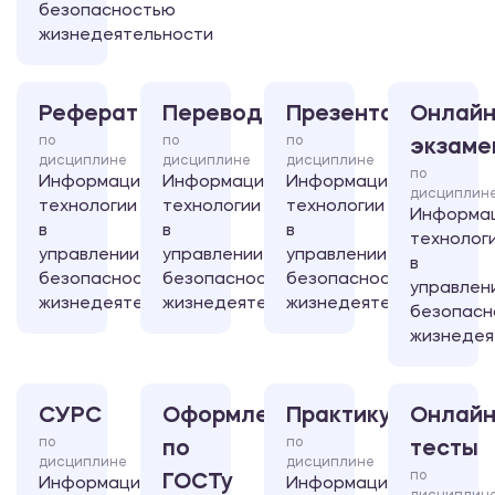
безопасностью
жизнедеятельности
Реферат
Перевод
Презентация
Онлайн
по
по
по
экзаме
дисциплине
дисциплине
дисциплине
по
Информационные
Информационные
Информационные
дисциплин
технологии
технологии
технологии
Информа
в
в
в
технолог
управлении
управлении
управлении
в
безопасностью
безопасностью
безопасностью
управлен
жизнедеятельности
жизнедеятельности
жизнедеятельности
безопасн
жизнедея
СУРС
Оформление
Практикум
Онлайн
по
по
по
тесты
дисциплине
дисциплине
по
ГОСТу
Информационные
Информационные