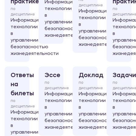
по
практике
практи
Информационные
дисциплине
технологии
по
по
Информационные
дисциплине
дисциплин
в
технологии
Информационные
Информа
управлении
в
технологии
технолог
безопасностью
управлении
в
в
жизнедеятельности
безопасностью
управлении
управлен
жизнедеятельности
безопасностью
безопасн
жизнедеятельности
жизнедея
Ответы
Эссе
Доклад
Задачи
по
по
по
на
дисциплине
дисциплине
дисциплин
билеты
Информационные
Информационные
Информа
технологии
технологии
технолог
по
дисциплине
в
в
в
Информационные
управлении
управлении
управлен
технологии
безопасностью
безопасностью
безопасн
в
жизнедеятельности
жизнедеятельности
жизнедея
управлении