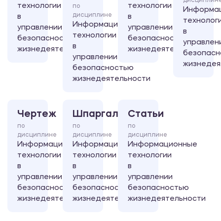
дисциплин
технологии
технологии
по
Информа
дисциплине
в
в
технолог
Информационные
управлении
управлении
в
технологии
безопасностью
безопасностью
управлен
в
жизнедеятельности
жизнедеятельности
безопасн
управлении
жизнедея
безопасностью
жизнедеятельности
Чертеж
Шпаргалка
Статьи
по
по
по
дисциплине
дисциплине
дисциплине
Информационные
Информационные
Информационные
технологии
технологии
технологии
в
в
в
управлении
управлении
управлении
безопасностью
безопасностью
безопасностью
жизнедеятельности
жизнедеятельности
жизнедеятельности