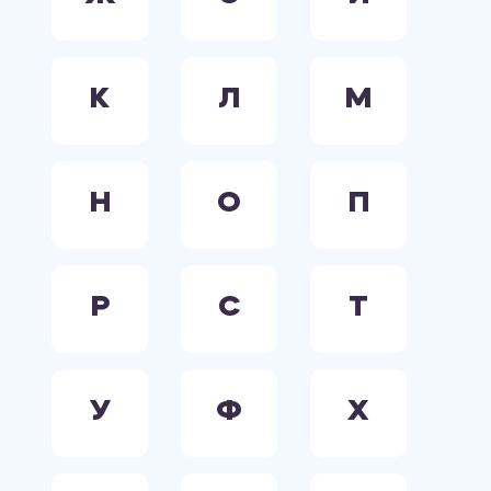
К
Л
М
Н
О
П
Р
С
Т
У
Ф
Х