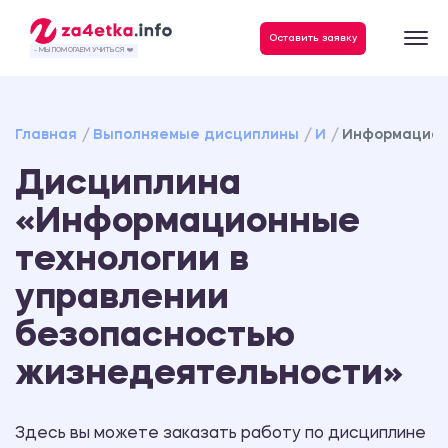
Данные, необходимые для качественного выполнения заказа
Оставить заявку
- МЫ ПОМОГАЕМ УЧИТЬСЯ ❤️
Главная
Выполняемые дисциплины
И
Информацион
Дисциплина
«Информационные
технологии в
управлении
безопасностью
жизнедеятельности»
Здесь вы можете заказать работу по дисциплине