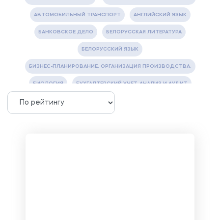
АВТОМОБИЛЬНЫЙ ТРАНСПОРТ
АНГЛИЙСКИЙ ЯЗЫК
БАНКОВСКОЕ ДЕЛО
БЕЛОРУССКАЯ ЛИТЕРАТУРА
БЕЛОРУССКИЙ ЯЗЫК
БИЗНЕС-ПЛАНИРОВАНИЕ. ОРГАНИЗАЦИЯ ПРОИЗВОДСТВА.
БИОЛОГИЯ
БУХГАЛТЕРСКИЙ УЧЕТ, АНАЛИЗ И АУДИТ
ВЕТЕРИНАРИЯ
ВОДОСНАБЖЕНИЕ И ВОДООТВЕДЕНИЕ
ГАЗОВАЯ И НЕФТЯНАЯ ПРОМЫШЛЕННОСТЬ
ГЕОГРАФИЯ
ГЕОЛОГИЯ И ГЕОДЕЗИЯ
ГИДРАВЛИКА
ГОСТИНИЧНЫЙ СЕРВИС. ТУРИЗМ.
ДОКУМЕНТОВЕДЕНИЕ
ЖЕЛЕЗНОДОРОЖНЫЙ ТРАНСПОРТ
ЖУРНАЛИСТИКА
ЗЕМЛЕУСТРОЙСТВО, КАДАСТР И МОНИТОРИНГ ЗЕМЕЛЬ
ИНФОРМАТИКА И ПРОГРАММИРОВАНИЕ
ИСПАНСКИЙ ЯЗЫК