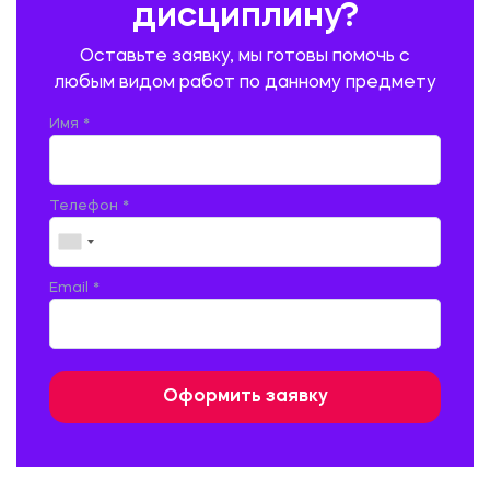
дисциплину?
ПРОМЫШЛЕННОЕ И ГРАЖДАНСКОЕ СТРОИТЕЛЬСТВО
Оставьте заявку, мы готовы помочь с
ПСИХОЛОГИЯ
РЕВИЗИЯ И АУДИТ
РЕЖУЩИЙ ИНСТРУМЕНТ
любым видом работ по данному предмету
РУССКАЯ ЛИТЕРАТУРА
РУССКИЙ ЯЗЫК
Имя *
СЕЛЬСКОЕ ХОЗЯЙСТВО
СЕЛЬСКОХОЗЯЙСТВЕННАЯ ТЕХНИКА
СОЦИАЛЬНО-ГУМАНИТАРНЫЕ НАУКИ
СТАРОСЛАВЯНСКИЙ ЯЗЫК
Телефон *
СТРОИТЕЛЬСТВО АВТОМОБИЛЬНЫХ ДОРОГ
СТРОИТЕЛЬСТВО ЖЕЛЕЗНЫХ ДОРОГ
ТАМОЖЕННОЕ ДЕЛО
Email *
ТЕПЛОЭНЕРГЕТИКА
ТЕХНОЛОГИЯ ДЕРЕВООБРАБАТЫВАЮЩИХ ПРОИЗВОДСТВ
ТЕХНОЛОГИЯ ЛИТЕЙНОГО ПРОИЗВОДСТВА
ТЕХНОЛОГИЯ МАШИНОСТРОЕНИЯ
ТЕХНОЛОГИЯ ШВЕЙНОГО ПРОИЗВОДСТВА